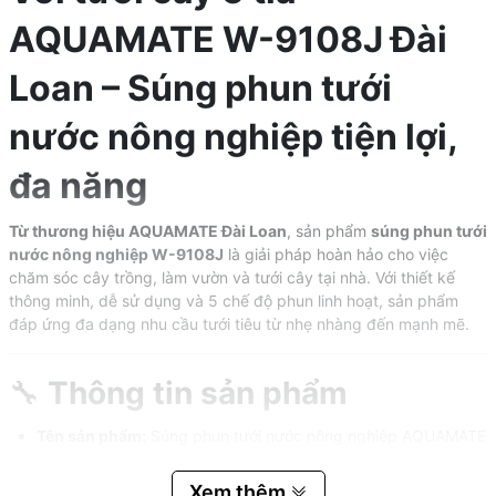
AQUAMATE W-9108J Đài
Loan – Súng phun tưới
nước nông nghiệp tiện lợi,
đa năng
Từ thương hiệu AQUAMATE Đài Loan
, sản phẩm
súng phun tưới
nước nông nghiệp W-9108J
là giải pháp hoàn hảo cho việc
chăm sóc cây trồng, làm vườn và tưới cây tại nhà. Với thiết kế
thông minh, dễ sử dụng và 5 chế độ phun linh hoạt, sản phẩm
đáp ứng đa dạng nhu cầu tưới tiêu từ nhẹ nhàng đến mạnh mẽ.
🔧
Thông tin sản phẩm
Tên sản phẩm:
Súng phun tưới nước nông nghiệp AQUAMATE
5 chế độ
Xem thêm