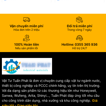
✅
Tay cầm cò bóp nhẹ – điều khiển bằng tay
– Chỉ cần bóp nhẹ
để phun, thoải mái khi sử dụng lâu dài.
✅
Chất liệu nhựa ABS cao cấp
– Bền, nhẹ, không rỉ sét, chịu được
áp lực nước cao.
✅
Thiết kế nhỏ gọn, thẩm mỹ
– Màu sắc tươi sáng, hiện đại, phù
Vận chuyển miễn phí
Đổi trả miễn phí
hợp mọi không gian vườn.
Hóa đơn trên 2 triệu
Trong vòng 7 ngày
🌱
Công dụng
100% Hoàn tiền
Hotline: 0355 365 936
Nếu sản phẩm lỗi
Hỗ trợ 24/7
Tưới rau, hoa, cây cảnh, sân vườn
Làm mát không gian ngoài trời
Vệ sinh sân, rửa xe, chuồng trại
Dùng trong nông nghiệp, gia đình, biệt thự sân vườn...
Vật Tư Tuấn Phát là đơn vị chuyên cung cấp vật tư ngành nước,
thiết bị công nghiệp và PCCC chính hãng, uy tín trên thị trường.
Với đa dạng sản phẩm từ các thương hiệu lớn như Honeywell,
💡
Hướng dẫn sử dụng
Sanwa, Wufeng, Arita, Shinyi…, Tuấn Phát đáp ứng tốt nhu cầu
cho công trình dân dụng, nhà xưởng và khu công nghiệp.
Giá
Kết nối súng phun với ống mềm qua đầu nối nhanh.
siêu tốt - Giao siêu tốc.