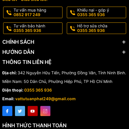
Gắn ống vào máy bơm nước hoặc nguồn nước có áp lực ổn
Tư vấn mua hàng
Khiếu nại - góp ý
định.
0852 917 249
0355 365 936
Bóp nhẹ tay cầm để bắt đầu phun.
Tư vấn bảo hành
Hỗ trợ sửa chữa
0355 365 936
0355 365 936
Xoay đầu súng để lựa chọn 1 trong 5 kiểu phun tùy ý.
CHÍNH SÁCH
📌
Tại sao nên chọn
HƯỚNG DẪN
THÔNG TIN LIÊN HỆ
AQUAMATE W-9108J?
Địa chỉ:
342 Nguyễn Hữu Tiến, Phường Đồng Văn, Tỉnh Ninh Bình.
Thiết kế chuẩn Đài Loan – bền bỉ và tối ưu công năng
Miền Nam: 50 Dân Chủ, Phường Hiệp Phú, TP Hồ Chí Minh
Sản phẩm được tin dùng tại nhiều trang trại, vườn cây cảnh
Điện thoại:
0355 365 936
và hộ gia đình
Email:
vattutuanphat249@gmail.com
Giá thành hợp lý – sử dụng lâu dài, tiết kiệm chi phí
HÌNH THỨC THANH TOÁN