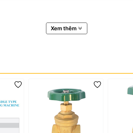
hối
, không có lỗ khí – chống rò rỉ tuyệt đối.
Xem thêm
huyên dùng để lắp kèm
máy bơm, đồng hồ nước
...
 tru, dễ đóng/mở, vận hành lâu dài không cần bảo trì.
liệu không gỉ – đảm bảo an toàn và độ bền vượt thời gian.
 tra rò rỉ bằng máy tự động
trước khi xuất xưởng.
dards)
ão hóa
ái chế