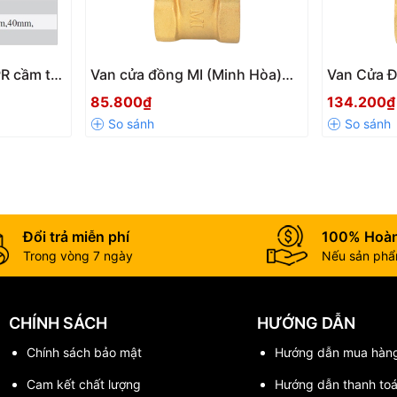
g nghệ hiện đại:
R cầm tay
Van cửa đồng MI (Minh Hòa)
Van Cửa Đ
t
,
bề mặt mịn không tì vết
.
ối hàn
DN15- DN100
ren DN15
85.800₫
134.200₫
yệt đối giữa các sản phẩm.
ại hình đến hiệu năng.
âu bền cho mọi công trình!
Đổi trả miễn phí
100% Hoàn
Trong vòng 7 ngày
Nếu sản phẩm
CHÍNH SÁCH
HƯỚNG DẪN
Chính sách bảo mật
Hướng dẫn mua hàn
Cam kết chất lượng
Hướng dẫn thanh to