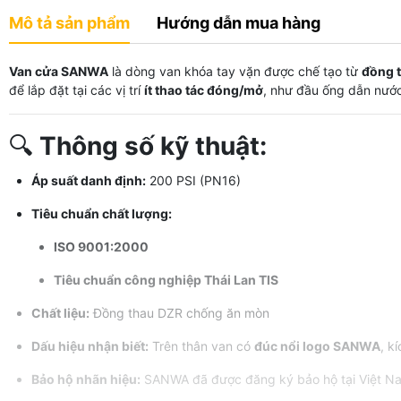
Mô tả sản phẩm
Hướng dẫn mua hàng
Van cửa SANWA
là dòng van khóa tay vặn được chế tạo từ
đồng 
để lắp đặt tại các vị trí
ít thao tác đóng/mở
, như đầu ống dẫn nướ
🔍
Thông số kỹ thuật:
Áp suất danh định:
200 PSI (PN16)
Tiêu chuẩn chất lượng:
ISO 9001:2000
Tiêu chuẩn công nghiệp Thái Lan TIS
Chất liệu:
Đồng thau DZR chống ăn mòn
Dấu hiệu nhận biết:
Trên thân van có
đúc nổi logo SANWA
, k
Bảo hộ nhãn hiệu:
SANWA đã được đăng ký bảo hộ tại Việt N