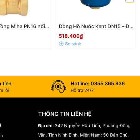
ồng Miha PN16 nối
Đồng Hồ Nước Kent DN15 – Độ
-DN100
Chính Xác Cao, Giá Tốt
518.400₫
 tiền
Hotline: 0355 365 936
 lỗi
Hỗ trợ 24/7
THÔNG TIN LIÊN HỆ
g
Địa chỉ:
342 Nguyễn Hữu Tiến, Phường Đồng
Văn, Tỉnh Ninh Bình. Miền Nam: 50 Dân Chủ,
án