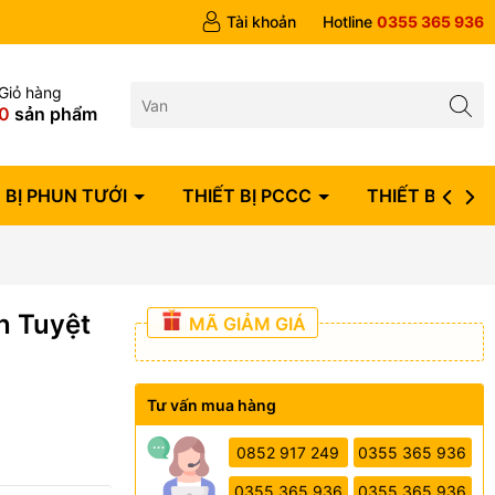
ngày
Tài khoản
Hotline
0355 365 936
Giỏ hàng
0
sản phẩm
 BỊ PHUN TƯỚI
THIẾT BỊ PCCC
THIẾT BỊ ĐIỆN
n Tuyệt
MÃ GIẢM GIÁ
Tư vấn mua hàng
0852 917 249
0355 365 936
0355 365 936
0355 365 936