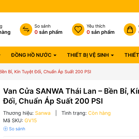
Bảo hành lỗi 1 đổi 1 trong 07 
ng
So sánh
Yêu thích
hàng
0
sản phẩm
0
sản phẩm
ĐỒNG HỒ NƯỚC
THIẾT BỊ VỆ SINH
THIẾT
ền Bỉ, Kín Tuyệt Đối, Chuẩn Áp Suất 200 PSI
Van Cửa SANWA Thái Lan – Bền Bỉ, Kí
Đối, Chuẩn Áp Suất 200 PSI
Thương hiệu:
Sanwa
|
Tình trạng:
Còn hàng
Mã SKU:
GV15