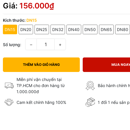
Giá:
156.000₫
Kích thước:
DN15
DN15
DN20
DN25
DN32
DN40
DN50
DN65
DN80
−
+
Số lượng:
THÊM VÀO GIỎ HÀNG
MUA NGA
Miễn phí vận chuyển tại
TP.HCM cho đơn hàng từ
Bảo hành chính 
1.000.000đ
Cam kết chính hãng 100%
1 đổi 1 nếu sản p