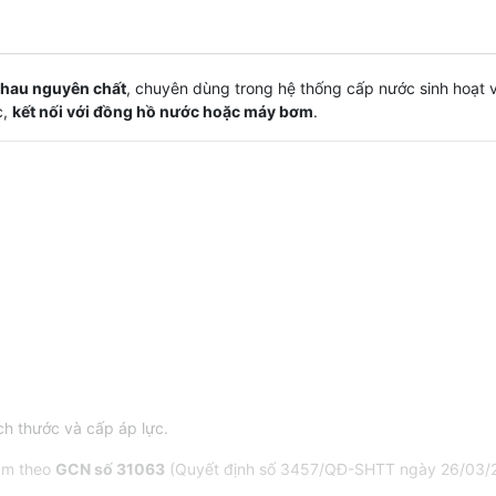
thau nguyên chất
, chuyên dùng trong hệ thống cấp nước sinh hoạt và
c,
kết nối với đồng hồ nước hoặc máy bơm
.
ích thước và cấp áp lực.
am theo
GCN số 31063
(Quyết định số 3457/QĐ-SHTT ngày 26/03/