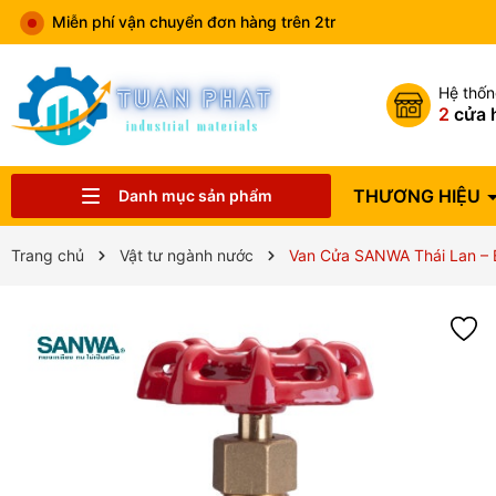
Miễn phí vận chuyển đơn hàng trên 2tr
Hệ thố
2
cửa 
THƯƠNG HIỆU
Danh mục sản phẩm
Catalog sản phẩm
VẬT TƯ NGÀNH NƯỚC
THIẾT BỊ NHÀ BẾP
THIẾT BỊ HVAC
VAN CÔNG NGHIỆP
THIẾT BỊ ĐIỆN
THIẾT BỊ PCCC
THIẾT BỊ PHUN TƯỚI
THIẾT BỊ VỆ SINH
ĐỒNG HỒ NƯỚC
THƯƠNG HIỆU
Trang chủ
Vật tư ngành nước
Van Cửa SANWA Thái Lan – B