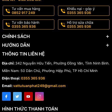
Asahi
hiệu
Tư vấn mua hàng
Khiếu nại - góp ý
Xuất xứ
Thái Lan
0852 917 249
0355 365 936
Kích cỡ
DN40 (1½ Inch)
Kiểu kết
Tư vấn bảo hành
Hỗ trợ sửa chữa
Ren
0355 365 936
0355 365 936
nối
Độ phân
0.02 lít
CHÍNH SÁCH
giải
Áp suất
HƯỚNG DẪN
16 Bar
tối đa
THÔNG TIN LIÊN HỆ
Áp suất
0.3 – 16 Bar
làm việc
Địa chỉ:
342 Nguyễn Hữu Tiến, Phường Đồng Văn, Tỉnh Ninh Bình.
Nhiệt độ
Miền Nam: 50 Dân Chủ, Phường Hiệp Phú, TP Hồ Chí Minh
hoạt
0.1°C đến 50°C
động
Điện thoại:
0355 365 936
Tổn thất
≤ 10 kPa
Email:
vattutuanphat249@gmail.com
áp suất
Cấp bảo
IP68
vệ
Chiều
372 mm
HÌNH THỨC THANH TOÁN
dài L1