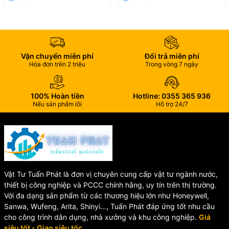
🔒 Chống Tác Động Từ Trường
Trang bị vành chống từ.
Hạn chế gian lận và can thiệp từ bên ngoài.
Bảo vệ độ chính xác của đồng hồ.
Vận chuyển miễn phí
Đổi trả miễn phí
Hóa đơn trên 2 triệu
Trong vòng 7 ngày
✅ Tiêu Chuẩn Quốc Tế
Đạt tiêu chuẩn ISO 4064.
100% Hoàn tiền
Hotline: 0355 365 936
Nếu sản phẩm lỗi
Hỗ trợ 24/7
Đạt tiêu chuẩn OIML quốc tế.
Cấp chính xác Class B / R80.
📋 Thông Số Kỹ Thuật Đồng
Hồ Nước Asahi MTKD40
Vật Tư Tuấn Phát là đơn vị chuyên cung cấp vật tư ngành nước,
thiết bị công nghiệp và PCCC chính hãng, uy tín trên thị trường.
Thông
Với đa dạng sản phẩm từ các thương hiệu lớn như Honeywell,
Giá trị
số
Sanwa, Wufeng, Arita, Shinyi…, Tuấn Phát đáp ứng tốt nhu cầu
Model
MTKD40
cho công trình dân dụng, nhà xưởng và khu công nghiệp.
Giá
siêu tốt - Giao siêu tốc.
Thương