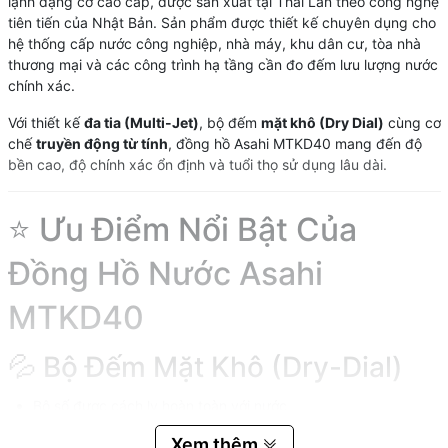
lạnh dạng cơ cao cấp, được sản xuất tại Thái Lan theo công nghệ
tiên tiến của Nhật Bản. Sản phẩm được thiết kế chuyên dụng cho
hệ thống cấp nước công nghiệp, nhà máy, khu dân cư, tòa nhà
thương mại và các công trình hạ tầng cần đo đếm lưu lượng nước
chính xác.
Với thiết kế
đa tia (Multi-Jet)
, bộ đếm
mặt khô (Dry Dial)
cùng cơ
chế
truyền động từ tính
, đồng hồ Asahi MTKD40 mang đến độ
bền cao, độ chính xác ổn định và tuổi thọ sử dụng lâu dài.
⭐ Ưu Điểm Nổi Bật Của
Đồng Hồ Nước Asahi
MTKD40
💦 Bộ Đếm Mặt Khô (Dry-Dial)
Bộ số được cách ly hoàn toàn với nước.
Không bị mờ mặt kính, đọng sương hoặc bám cặn.
Xem thêm
Dễ dàng quan sát chỉ số trong mọi điều kiện.