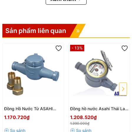
🧲 Truyền Động Từ Tính
(Magnetic Drive)
Sản phẩm liên quan
Giảm ma sát giữa các bộ phận chuyển động.
Hoạt động ổn định, chính xác.
Tăng tuổi thọ thiết bị.
- 13%
🌊 Thiết Kế Đa Tia (Multi-Jet)
Dòng nước tác động đều lên cánh quạt.
Độ chính xác cao ngay cả khi lưu lượng thấp.
Giảm sai số trong quá trình đo.
🛡️ Thân Gang Sơn Epoxy Chống
Ăn Mòn
Đồng Hồ Nước Từ ASAHI
Đồng hồ nước Asahi Thái Lan
GMK Chính Hãng – Đo Lưu
DN20 GMK20
Thân gang FC20 chắc chắn.
1.170.720₫
1.208.520₫
Lượng Chính Xác, Bền Bỉ
Sơn phủ Epoxy màu xanh chống oxy hóa.
1.390.000₫
Phù hợp môi trường ngoài trời và công nghiệp.