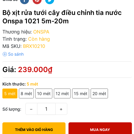
Bộ xịt rửa tưới cây điều chỉnh tia nước
Onspa 1021 5m-20m
Thương hiệu:
ONSPA
Tình trạng:
Còn hàng
Mã SKU:
BRX10210
Giá:
239.000₫
Kích thước:
5 mét
5 mét
8 mét
10 mét
12 mét
15 mét
20 mét
−
+
Số lượng:
THÊM VÀO GIỎ HÀNG
MUA NGAY