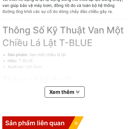
van giúp bảo vệ máy bơm, đồng hồ đo và toàn bộ hệ thống
đường ống khỏi các sự cố do dòng chảy đảo chiều gây ra.
Thông Số Kỹ Thuật Van Một
Chiều Lá Lật T-BLUE
🔹
Sản phẩm:
Van một chiều lá lật
🔹
Hiệu:
T-BLUE
🔹
Xuất xứ:
Việt Nam
Thông số kỹ thuật
📌 Tiêu chuẩn thiết kế: EN1074-3 / BS5153
Xem thêm
📌 Tiêu chuẩn mặt bích: EN1092-2 / BS4504, ISO 7005-2
📌 Áp lực làm việc: PN10/PN16
📌 Sơn phủ: Epoxy chống ăn mòn
📌 Kích cỡ van: DN50 – DN1000
📌 Vật liệu thân van: Gang cầu
Sản phẩm liên quan
📌 Nhiệt độ làm việc: ~70°C