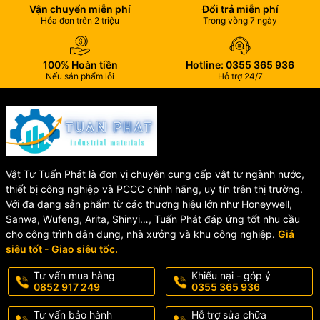
Vận chuyển miễn phí
Đổi trả miễn phí
✅ Chống Tuột Ống Hiệu Quả
Hóa đơn trên 2 triệu
Trong vòng 7 ngày
Ngàm kim loại được thiết kế đặc biệt giúp bám chặt vào thành
ống, hạn chế tối đa hiện tượng tuột ống khi áp lực tăng cao.
100% Hoàn tiền
Hotline: 0355 365 936
Nếu sản phẩm lỗi
Hỗ trợ 24/7
✅ Độ Kín Khít Cao
Gioăng cao su EPDM đàn hồi tốt giúp kết nối kín nước tuyệt đối,
chống rò rỉ hiệu quả trong thời gian dài sử dụng.
✅ Lắp Đặt Nhanh Chóng
Vật Tư Tuấn Phát là đơn vị chuyên cung cấp vật tư ngành nước,
thiết bị công nghiệp và PCCC chính hãng, uy tín trên thị trường.
Thiết kế thông minh giúp thi công dễ dàng, tiết kiệm thời gian và
Với đa dạng sản phẩm từ các thương hiệu lớn như Honeywell,
chi phí lắp đặt.
Sanwa, Wufeng, Arita, Shinyi…, Tuấn Phát đáp ứng tốt nhu cầu
cho công trình dân dụng, nhà xưởng và khu công nghiệp.
Giá
✅ Chịu Áp Lực Và Độ Bền Cao
siêu tốt - Giao siêu tốc.
Thân gang cầu có khả năng chịu lực tốt, chống ăn mòn và hoạt
Tư vấn mua hàng
Khiếu nại - góp ý
động ổn định trong nhiều điều kiện môi trường khác nhau.
0852 917 249
0355 365 936
✅ Ứng Dụng Linh Hoạt
Tư vấn bảo hành
Hỗ trợ sửa chữa