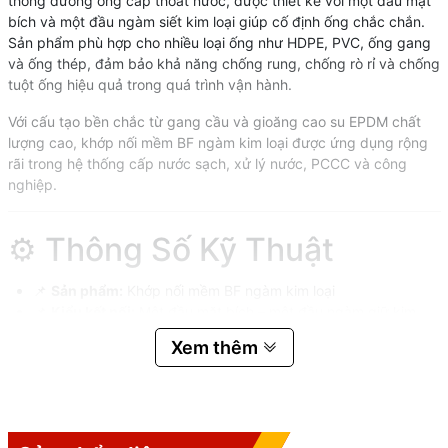
thống đường ống cấp thoát nước, được thiết kế với một đầu mặt
bích và một đầu ngàm siết kim loại giúp cố định ống chắc chắn.
Sản phẩm phù hợp cho nhiều loại ống như HDPE, PVC, ống gang
và ống thép, đảm bảo khả năng chống rung, chống rò rỉ và chống
tuột ống hiệu quả trong quá trình vận hành.
Với cấu tạo bền chắc từ gang cầu và gioăng cao su EPDM chất
lượng cao, khớp nối mềm BF ngàm kim loại được ứng dụng rộng
rãi trong hệ thống cấp nước sạch, xử lý nước, PCCC và công
nghiệp.
⚙️ Thông Số Kỹ Thuật
📌
Sản phẩm:
Khớp nối mềm BF ngàm kim loại
📌
Kiểu kết nối:
Một đầu mặt bích – một đầu ngàm giữ kim
loại
Xem thêm
📌
Dải kích thước danh định:
DN50 – DN450
📌
Đường kính ngoài tương thích (DE):
63mm – 450mm
📌
Chiều dài tiêu chuẩn (L):
110mm – 180mm
📌
Áp lực làm việc:
PN10/PN16
📌
Ứng dụng:
Ống HDPE, PVC, gang, thép