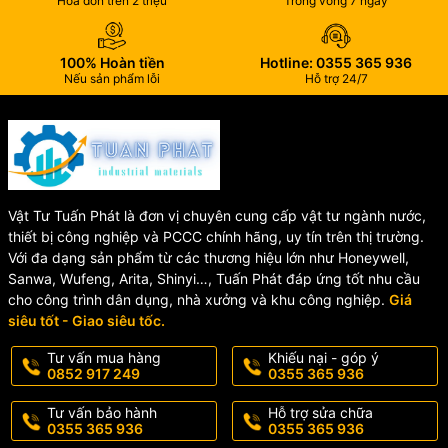
Hóa đơn trên 2 triệu
Trong vòng 7 ngày
✔️ Kết Nối Chắc Chắn
100% Hoàn tiền
Hotline: 0355 365 936
Thiết kế hai đầu mặt bích tiêu chuẩn giúp việc lắp đặt nhanh
Nếu sản phẩm lỗi
Hỗ trợ 24/7
chóng, độ kín cao và hạn chế rò rỉ.
✔️ Tối Ưu Dòng Chảy
Góc chuyển hướng nhỏ giúp dòng nước lưu thông ổn định, giảm
tổn thất áp lực trong hệ thống.
Vật Tư Tuấn Phát là đơn vị chuyên cung cấp vật tư ngành nước,
thiết bị công nghiệp và PCCC chính hãng, uy tín trên thị trường.
🏗️ Ứng Dụng Của Cút Gang
Với đa dạng sản phẩm từ các thương hiệu lớn như Honeywell,
Sanwa, Wufeng, Arita, Shinyi…, Tuấn Phát đáp ứng tốt nhu cầu
11,25° – 22,5° BB
cho công trình dân dụng, nhà xưởng và khu công nghiệp.
Giá
siêu tốt - Giao siêu tốc.
Sản phẩm được ứng dụng rộng rãi trong:
Tư vấn mua hàng
Khiếu nại - góp ý
0852 917 249
0355 365 936
💧 Hệ thống cấp thoát nước
🔥 Hệ thống phòng cháy chữa cháy (PCCC)
Tư vấn bảo hành
Hỗ trợ sửa chữa
0355 365 936
0355 365 936
🏭 Nhà máy công nghiệp