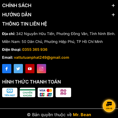
🌆 Hạ tầng đô thị
CHÍNH SÁCH
🚰 Hệ thống dẫn nước sạch
HƯỚNG DẪN
📌 Vì Sao Nên Chọn Cút
THÔNG TIN LIÊN HỆ
Gang BB?
Địa chỉ:
342 Nguyễn Hữu Tiến, Phường Đồng Văn, Tỉnh Ninh Bình.
Miền Nam: 50 Dân Chủ, Phường Hiệp Phú, TP Hồ Chí Minh
Chất lượng đạt tiêu chuẩn quốc tế
Điện thoại:
0355 365 936
Độ kín và độ bền vượt trội
Đa dạng kích thước từ DN80 đến DN800
Email:
vattutuanphat249@gmail.com
Dễ dàng thi công và bảo trì
Giá thành hợp lý, tối ưu chi phí công trình
HÌNH THỨC THANH TOÁN
📞 Liên Hệ Báo Giá Cút Gang
BB
Quý khách cần tư vấn và báo giá cút gang 11,25° – 22,5° BB vui
lòng liên hệ ngay để được hỗ trợ nhanh chóng cùng mức giá tốt
© Bản quyền thuộc về
Mr. Bean