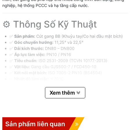
nghiệp, hệ thống PCCC và hạ tầng cấp nước.
⚙️ Thông Số Kỹ Thuật
✅
Sản phẩm:
Cút gang BB (Khuỷu tay/Co hai đầu mặt bích)
✅
Góc chuyển hướng:
11,25° và 22,5°
✅
Dải kích thước:
DN80 – DN800
✅
Áp lực làm việc:
PN10 / PN16
✅
Tiêu chuẩn:
ISO 2531-2009 (TCVN 10177-2013)
✅
Vật liệu:
Gang cầu GJS500-7 / FCD450-10
✅
Kết nối mặt bích:
ISO 7005-2 PN10 (BS4504)
✅
Nhiệt độ làm việc:
≤ 70°C
✅
Sơn phủ:
Epoxy màu xanh chống ăn mòn
Xem thêm
📏 Kích Thước Cút Gang BB
🔹 Cút Gang 22,5° BB
Sản phẩm liên quan
Chiều dài L dao động từ
85mm – 295mm