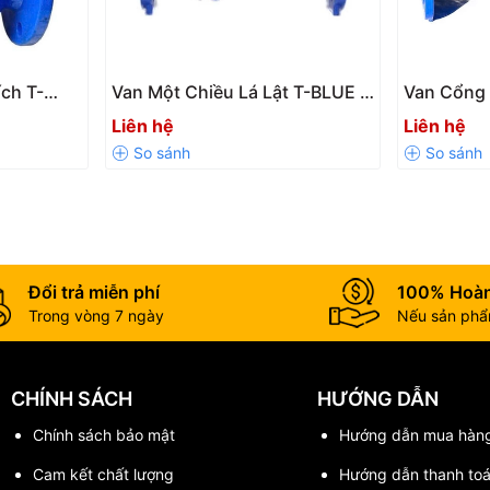
tuổi thọ sử dụng.
ích T-
Van Một Chiều Lá Lật T-BLUE –
Van Cổng 
t, hạn chế rò rỉ lưu chất.
Giải Pháp Ngăn Dòng Chảy
Đóng Mở 
Liên hệ
Liên hệ
Ngược Hiệu Quả
Cho Hệ T
 công.
Đổi trả miễn phí
100% Hoàn
Trong vòng 7 ngày
Nếu sản phẩm
CHÍNH SÁCH
HƯỚNG DẪN
Chính sách bảo mật
Hướng dẫn mua hàn
Cam kết chất lượng
Hướng dẫn thanh to