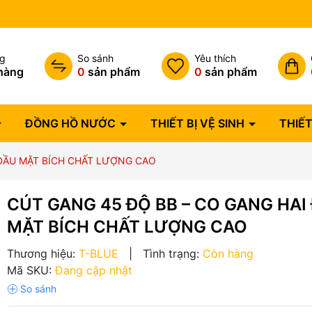
Bảo hành lỗi 1 đổi 1 trong 07 
ng
So sánh
Yêu thích
hàng
0
sản phẩm
0
sản phẩm
ĐỒNG HỒ NƯỚC
THIẾT BỊ VỆ SINH
THIẾT
 ĐẦU MẶT BÍCH CHẤT LƯỢNG CAO
CÚT GANG 45 ĐỘ BB – CO GANG HAI
MẶT BÍCH CHẤT LƯỢNG CAO
Thương hiệu:
T-BLUE
|
Tình trạng:
Còn hàng
Mã SKU:
Đang cập nhật