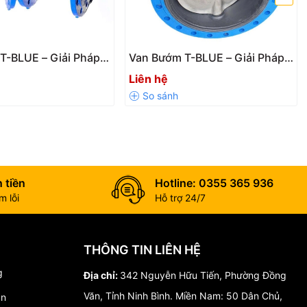
T-BLUE – Giải Pháp
Van Bướm T-BLUE – Giải Pháp
Dòng Chảy Hiệu Quả
Đóng Mở Đường Ống Hiệu Quả
Liên hệ
hống Đường Ống
 tiền
Hotline: 0355 365 936
 lỗi
Hỗ trợ 24/7
THÔNG TIN LIÊN HỆ
g
Địa chỉ:
342 Nguyễn Hữu Tiến, Phường Đồng
Văn, Tỉnh Ninh Bình. Miền Nam: 50 Dân Chủ,
án