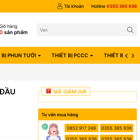
ngày
Tài khoản
Hotline
0355 365 936
Giỏ hàng
0
sản phẩm
 BỊ PHUN TƯỚI
THIẾT BỊ PCCC
THIẾT BỊ ĐIỆN
 ĐẦU
MÃ GIẢM GIÁ
Tư vấn mua hàng
0852 917 249
0355 365 936
0355 365 936
0355 365 936