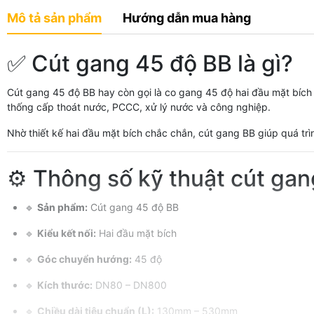
Mô tả sản phẩm
Hướng dẫn mua hàng
✅ Cút gang 45 độ BB là gì?
Cút gang 45 độ BB hay còn gọi là co gang 45 độ hai đầu mặt bíc
thống cấp thoát nước, PCCC, xử lý nước và công nghiệp.
Nhờ thiết kế hai đầu mặt bích chắc chắn, cút gang BB giúp quá trì
⚙️ Thông số kỹ thuật cút ga
🔹
Sản phẩm:
Cút gang 45 độ BB
🔹
Kiểu kết nối:
Hai đầu mặt bích
🔹
Góc chuyển hướng:
45 độ
🔹
Kích thước:
DN80 – DN800
🔹
Chiều dài tiêu chuẩn (L):
130mm – 530mm