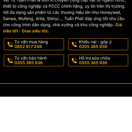
thiết bị công nghiệp và PCCC chính hãng, uy tín trên thị trường.
Với đa dạng sản phẩm từ các thương hiệu lớn như Honeywell,
🏗️ Cấu tạo của cút gang 45 
Sanwa, Wufeng, Arita, Shinyi…, Tuấn Phát đáp ứng tốt nhu cầu
cho công trình dân dụng, nhà xưởng và khu công nghiệp.
Giá
Cút gang BB 45 độ gồm 3 phần chính:
siêu tốt - Giao siêu tốc.
🔸 Phần thân
Tư vấn mua hàng
Khiếu nại - góp ý
0852 917 249
0355 365 936
Thiết kế dạng cong 45°, được đúc nguyên khối bằng gang cầu ch
Tư vấn bảo hành
Hỗ trợ sửa chữa
0355 365 936
0355 365 936
🔸 Hai đầu mặt bích
Kết nối tiêu chuẩn bằng bulong giúp cố định chắc chắn và đảm bảo
🔸 Lớp sơn Epoxy
Lớp phủ bảo vệ bên ngoài giúp chống oxy hóa và tăng độ bền sả
🔧 Hướng dẫn lắp đặt cút ga