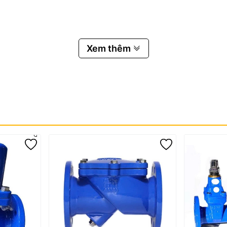
Xem thêm
gang BB 45 độ
n, vận hành ổn định trong nhiều môi trường khác nhau.