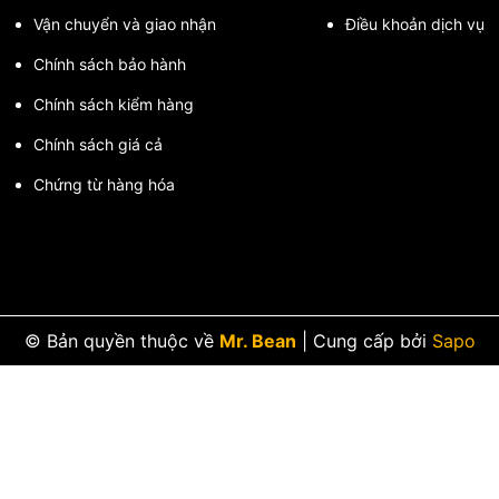
Vận chuyển và giao nhận
Điều khoản dịch vụ
độ BB
Chính sách bảo hành
Chính sách kiểm hàng
Chính sách giá cả
Chứng từ hàng hóa
ắc chắn.
 độ kín.
© Bản quyền thuộc về
Mr. Bean
|
Cung cấp bởi
Sapo
n phẩm.
ng BB 45 độ