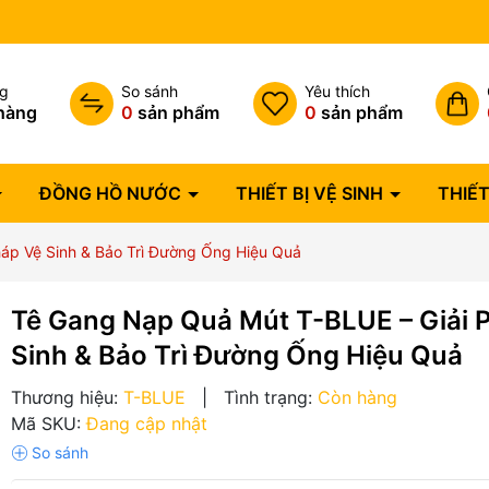
Bảo hành lỗi 1 đổi 1 trong 07 
ng
So sánh
Yêu thích
hàng
0
sản phẩm
0
sản phẩm
ĐỒNG HỒ NƯỚC
THIẾT BỊ VỆ SINH
THIẾT
áp Vệ Sinh & Bảo Trì Đường Ống Hiệu Quả
Tê Gang Nạp Quả Mút T-BLUE – Giải 
Sinh & Bảo Trì Đường Ống Hiệu Quả
Thương hiệu:
T-BLUE
|
Tình trạng:
Còn hàng
Mã SKU:
Đang cập nhật