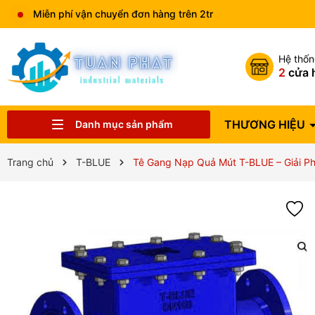
Miễn phí vận chuyển đơn hàng trên 2tr
Hệ thố
2
cửa 
THƯƠNG HIỆU
Danh mục sản phẩm
Catalog sản phẩm
VẬT TƯ NGÀNH NƯỚC
THIẾT BỊ NHÀ BẾP
THIẾT BỊ HVAC
VAN CÔNG NGHIỆP
THIẾT BỊ ĐIỆN
THIẾT BỊ PCCC
THIẾT BỊ PHUN TƯỚI
THIẾT BỊ VỆ SINH
ĐỒNG HỒ NƯỚC
THƯƠNG HIỆU
Trang chủ
T-BLUE
Tê Gang Nạp Quả Mút T-BLUE – Giải Ph