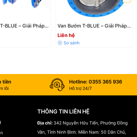
T-BLUE – Giải Pháp
Van Bướm T-BLUE – Giải Pháp
Dòng Chảy Hiệu Quả
Đóng Mở Đường Ống Hiệu Quả
Liên hệ
hống Đường Ống
 tiền
Hotline: 0355 365 936
 lỗi
Hỗ trợ 24/7
THÔNG TIN LIÊN HỆ
g
Địa chỉ:
342 Nguyễn Hữu Tiến, Phường Đồng
Văn, Tỉnh Ninh Bình. Miền Nam: 50 Dân Chủ,
án