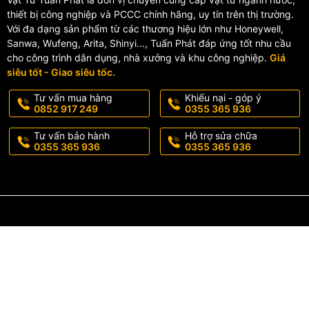
Dễ dàng bảo trì
thiết bị công nghiệp và PCCC chính hãng, uy tín trên thị trường.
🔹 Lớp phủ bảo vệ
Với đa dạng sản phẩm từ các thương hiệu lớn như Honeywell,
Sanwa, Wufeng, Arita, Shinyi…, Tuấn Phát đáp ứng tốt nhu cầu
cho công trình dân dụng, nhà xưởng và khu công nghiệp.
Giá
Bề mặt được sơn epoxy dày giúp:
siêu tốt - Giao siêu tốc.
Chống oxy hóa
Tư vấn mua hàng
Khiếu nại - góp ý
Chống ăn mòn
0852 917 249
0355 365 936
Tăng tuổi thọ sản phẩm trong môi trường ẩm ướt
Tư vấn bảo hành
Hỗ trợ sửa chữa
0355 365 936
0355 365 936
Thông số kỹ thuật tê 
Thông số
Chi tiết
Tiêu chuẩn
ISO 2531-2009
Áp lực làm việc
PN10/PN16
Vật liệu thân
Gang cầu GGG50-7 / FCD45
Bulong
Thép mạ kẽm cấp bền 8.8
Gioăng làm kín
Cao su EPDM
Nhiệt độ làm việc
≤ 70°C