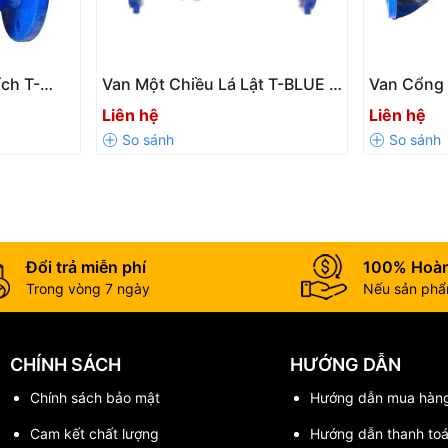
ích T-
Van Một Chiều Lá Lật T-BLUE –
Van Cổng 
Giải Pháp Ngăn Dòng Chảy
Đóng Mở 
Liên hệ
Liên hệ
Ngược Hiệu Quả
Cho Hệ T
Đổi trả miễn phí
100% Hoàn
Trong vòng 7 ngày
Nếu sản phẩm
CHÍNH SÁCH
HƯỚNG DẪN
Chính sách bảo mật
Hướng dẫn mua hàn
Cam kết chất lượng
Hướng dẫn thanh to