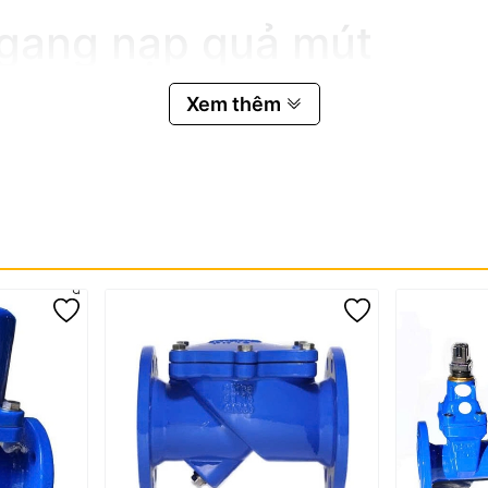
 gang nạp quả mút
ng và thao tác vận hành quả mút. Các bộ phận chính gồm:
Xem thêm
hân nhánh dòng chảy. Thân được đúc từ gang cầu chất lượng cao gi
g ống. Thiết kế này giúp: