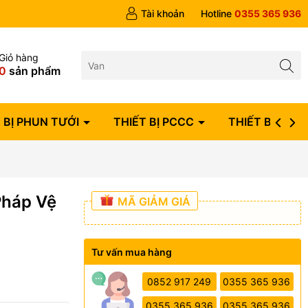
ngày
Tài khoản
Hotline
0355 365 936
Giỏ hàng
0
sản phẩm
 BỊ PHUN TƯỚI
THIẾT BỊ PCCC
THIẾT BỊ ĐIỆN
Pháp Vệ
MÃ GIẢM GIÁ
Tư vấn mua hàng
0852 917 249
0355 365 936
0355 365 936
0355 365 936