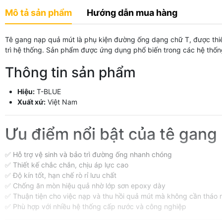
Mô tả sản phẩm
Hướng dẫn mua hàng
Tê gang nạp quả mút là phụ kiện đường ống dạng chữ T, được thiế
trì hệ thống. Sản phẩm được ứng dụng phổ biến trong các hệ thốn
Thông tin sản phẩm
Hiệu:
T-BLUE
Xuất xứ:
Việt Nam
Ưu điểm nổi bật của tê gang
✅ Hỗ trợ vệ sinh và bảo trì đường ống nhanh chóng
✅ Thiết kế chắc chắn, chịu áp lực cao
✅ Độ kín tốt, hạn chế rò rỉ lưu chất
✅ Chống ăn mòn hiệu quả nhờ lớp sơn epoxy dày
✅ Thuận tiện cho việc nạp và thu hồi quả mút mà không cần tháo r
✅ Phù hợp với nhiều hệ thống cấp nước và công nghiệp