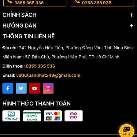
⭐ Tuổi thọ cao
0355 365 936
0355 365 936
Gang cầu GJS500-7 có độ bền cơ học tốt, chịu va đập và hoạt
CHÍNH SÁCH
động ổn định trong thời gian dài.
HƯỚNG DẪN
THÔNG TIN LIÊN HỆ
Bảng kích thước khớp nối
Địa chỉ:
342 Nguyễn Hữu Tiến, Phường Đồng Văn, Tỉnh Ninh Bình.
mềm BE ngàm đồng
Miền Nam: 50 Dân Chủ, Phường Hiệp Phú, TP Hồ Chí Minh
Điện thoại:
0355 365 936
DN
DE
L
50
59–72
60
Email:
vattutuanphat249@gmail.com
65
73–85
60
88–
80
70
100
108–
HÌNH THỨC THANH TOÁN
100
70
120
123–
125
70
133
136–
140
70
146