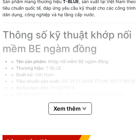
Sản phẩm mang thương hiệu
T-BLUE
, sản xuất tại Việt Nam theo
tiêu chuẩn quốc tế, đáp ứng yêu cầu kỹ thuật cho các công trình
dân dụng, công nghiệp và hạ tầng cấp nước.
Thông số kỹ thuật khớp nối
mềm BE ngàm đồng
🔹
Tên sản phẩm:
Khớp nối mềm BE ngàm đồng
🔹
Thương hiệu:
T-BLUE
🔹
Xuất xứ:
Việt Nam
🔹
Tiêu chuẩn sản xuất:
ISO 2531-2009 (TCVN 10177-2013)
🔹
Áp lực làm việc:
PN10/PN16
🔹
Vật liệu thân:
Gang cầu EN-GJS-500-7 / FCD450-12
🔹
Gioăng cao su:
EPDM theo ISO 4633-2002
🔹
Bulong:
Inox hoặc thép mạ kẽm
Xem thêm
🔹
Kết nối mặt bích:
ISO 7005-2 PN10/16 (BS4504)
🔹
Nhiệt độ làm việc:
≤ 70°C
🔹
Sơn phủ:
Epoxy màu xanh chống ăn mòn
🔹
Ứng dụng:
Chuyên dùng cho ống HDPE, uPVC