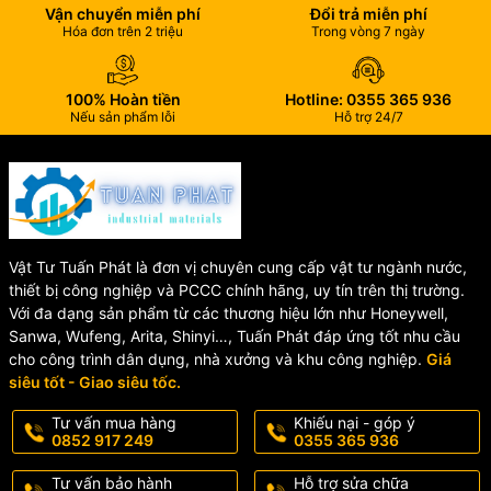
Vận chuyển miễn phí
Đổi trả miễn phí
⭐ Độ kín nước cao
Hóa đơn trên 2 triệu
Trong vòng 7 ngày
Gioăng EPDM chất lượng cao giúp tăng khả năng làm kín, hạn chế
100% Hoàn tiền
Hotline: 0355 365 936
rò rỉ nước trong quá trình vận hành.
Nếu sản phẩm lỗi
Hỗ trợ 24/7
⭐ Chịu áp lực tốt
Sản phẩm đáp ứng áp lực PN10 và PN16, phù hợp với nhiều hệ
thống cấp thoát nước hiện nay.
⭐ Chống ăn mòn hiệu quả
Vật Tư Tuấn Phát là đơn vị chuyên cung cấp vật tư ngành nước,
thiết bị công nghiệp và PCCC chính hãng, uy tín trên thị trường.
Lớp sơn Epoxy màu xanh giúp chống oxy hóa và bảo vệ bề mặt
Với đa dạng sản phẩm từ các thương hiệu lớn như Honeywell,
gang trong môi trường ẩm ướt.
Sanwa, Wufeng, Arita, Shinyi…, Tuấn Phát đáp ứng tốt nhu cầu
cho công trình dân dụng, nhà xưởng và khu công nghiệp.
Giá
⭐ Dễ dàng lắp đặt
siêu tốt - Giao siêu tốc.
Tư vấn mua hàng
Khiếu nại - góp ý
Thiết kế ngàm đồng giúp kết nối nhanh chóng với ống HDPE và
0852 917 249
0355 365 936
uPVC mà không cần gia công phức tạp.
Tư vấn bảo hành
Hỗ trợ sửa chữa