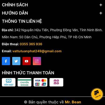
Bảo vệ bề mặt khỏi ăn mòn.
CHÍNH SÁCH
Phù hợp môi trường ẩm ướt và ngoài trời.
HƯỚNG DẪN
⭐ Ưu Điểm Nổi Bật Của Tê
THÔNG TIN LIÊN HỆ
Gang FFF
Địa chỉ:
342 Nguyễn Hữu Tiến, Phường Đồng Văn, Tỉnh Ninh Bình.
Miền Nam: 50 Dân Chủ, Phường Hiệp Phú, TP Hồ Chí Minh
✅ Kết nối nhanh chóng, không cần hàn
Điện thoại:
0355 365 936
✅ Không cần lắp thêm mặt bích
Email:
vattutuanphat249@gmail.com
✅ Tiết kiệm chi phí thi công
✅ Độ kín cao, hạn chế rò rỉ
✅ Chịu áp lực PN10/PN16 ổn định
✅ Tương thích nhiều loại đường ống
✅ Chống ăn mòn và độ bền cao
HÌNH THỨC THANH TOÁN
✅ Linh hoạt trước rung lắc nhẹ của hệ thống
🔧 Ứng Dụng Thực Tế
Tê gang FFF được sử dụng rộng rãi trong:
© Bản quyền thuộc về
Mr. Bean