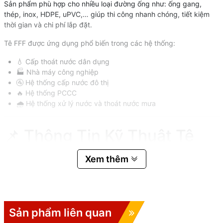
Sản phẩm phù hợp cho nhiều loại đường ống như: ống gang,
thép, inox, HDPE, uPVC,… giúp thi công nhanh chóng, tiết kiệm
thời gian và chi phí lắp đặt.
Tê FFF được ứng dụng phổ biến trong các hệ thống:
💧 Cấp thoát nước dân dụng
🏭 Nhà máy công nghiệp
🚰 Hệ thống cấp nước đô thị
🔥 Hệ thống PCCC
🌧️ Hệ thống xử lý nước và thoát nước mưa
📌 Thông Tin Kỹ Thuật Tê
Gang FFF
Xem thêm
Thông số
Chi tiết
📍 Sản phẩm
Tê gang FFF
📏 Dải kích thước
DN80 – DN600
Sản phẩm liên quan
thân chính