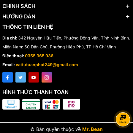
CHÍNH SÁCH
✔️ Đa dạng kích thước phù hợp nhiều công trình
HƯỚNG DẪN
👉 Nếu bạn đang tìm kiếm giải pháp lọc rác hiệu quả cho hệ
thống đường ống công nghiệp hoặc dân dụng,
tê gang lọc rác
THÔNG TIN LIÊN HỆ
mặt bích
là lựa chọn tối ưu về chất lượng và độ bền.
Địa chỉ:
342 Nguyễn Hữu Tiến, Phường Đồng Văn, Tỉnh Ninh Bình.
Miền Nam: 50 Dân Chủ, Phường Hiệp Phú, TP Hồ Chí Minh
Điện thoại:
0355 365 936
Email:
vattutuanphat249@gmail.com
HÌNH THỨC THANH TOÁN
© Bản quyền thuộc về
Mr. Bean