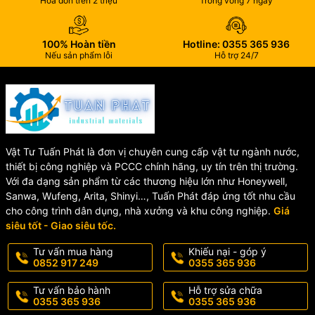
Hóa đơn trên 2 triệu
Trong vòng 7 ngày
hành.
📍 Ứng Dụng Của Tê Gang
100% Hoàn tiền
Hotline: 0355 365 936
Nếu sản phẩm lỗi
Hỗ trợ 24/7
Lọc Rác
Sản phẩm được ứng dụng rộng rãi trong nhiều hệ thống như:
🚰 Hệ thống cấp thoát nước
🏭 Nhà máy công nghiệp
♻️ Hệ thống xử lý nước thải
Vật Tư Tuấn Phát là đơn vị chuyên cung cấp vật tư ngành nước,
🔥 Hệ thống PCCC
thiết bị công nghiệp và PCCC chính hãng, uy tín trên thị trường.
🧪 Đường ống hóa chất và chất lỏng công nghiệp
Với đa dạng sản phẩm từ các thương hiệu lớn như Honeywell,
Sanwa, Wufeng, Arita, Shinyi…, Tuấn Phát đáp ứng tốt nhu cầu
📈 Vì Sao Nên Chọn Tê Lọc
cho công trình dân dụng, nhà xưởng và khu công nghiệp.
Giá
siêu tốt - Giao siêu tốc.
Rác Gang Mặt Bích?
Tư vấn mua hàng
Khiếu nại - góp ý
0852 917 249
0355 365 936
✔️ Độ bền cao, chịu áp lực tốt
✔️ Chống ăn mòn và hoạt động ổn định lâu dài
Tư vấn bảo hành
Hỗ trợ sửa chữa
✔️ Dễ lắp đặt, bảo trì đơn giản
0355 365 936
0355 365 936
✔️ Bảo vệ tối ưu cho hệ thống thiết bị đường ống