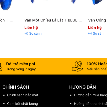
 động bền bỉ trong môi trường khắc nghiệt.
ích T-
Van Một Chiều Lá Lật T-BLUE –
Van Cổng 
Giải Pháp Ngăn Dòng Chảy
Đóng Mở 
Liên hệ
Liên hệ
Ngược Hiệu Quả
Cho Hệ T
đặt.
p Nối Mềm FF Ngàm Kim Loại
 lượng cao, đảm bảo khả năng chịu áp lực tốt, chống ăn mòn và tăn
Đổi trả miễn phí
100% Hoàn
Trong vòng 7 ngày
Nếu sản phẩm
JS500-7; FCD450-10
JS500-7; FCD450-10
CHÍNH SÁCH
HƯỚNG DẪN
M
JS500-7; FCD450-10
Chính sách bảo mật
Hướng dẫn mua hàn
Cam kết chất lượng
Hướng dẫn thanh to