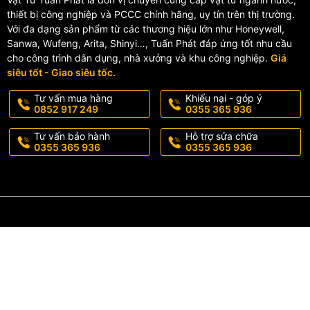
thiết bị công nghiệp và PCCC chính hãng, uy tín trên thị trường.
🔹 Ứng Dụng Thực Tế
Với đa dạng sản phẩm từ các thương hiệu lớn như Honeywell,
Sanwa, Wufeng, Arita, Shinyi…, Tuấn Phát đáp ứng tốt nhu cầu
cho công trình dân dụng, nhà xưởng và khu công nghiệp.
Giá
Khớp nối mềm FF ngàm kim loại được ứng dụng rộng rãi trong:
siêu tốt - Giao siêu tốc.
💧 Hệ thống cấp thoát nước
Tư vấn mua hàng
Khiếu nại - góp ý
🔥 Hệ thống phòng cháy chữa cháy (PCCC)
0852 917 249
0355 365 936
🏭 Nhà máy công nghiệp
🌊 Hệ thống xử lý nước sạch và nước thải
Tư vấn bảo hành
Hỗ trợ sửa chữa
⚙️ Đường ống dẫn áp lực cao
0355 365 936
0355 365 936
🔹 Ưu Điểm Khi Sử Dụng Kh
✔️ Độ kín khít cao, hạn chế rò rỉ
✔️ Chống rung và giảm tiếng ồn hiệu quả
✔️ Chống tuột ống khi áp lực thay đổi
✔️ Phù hợp nhiều loại đường ống khác nhau
✔️ Bảo trì và thay thế đơn giản
✔️ Tăng tuổi thọ cho toàn bộ hệ thống