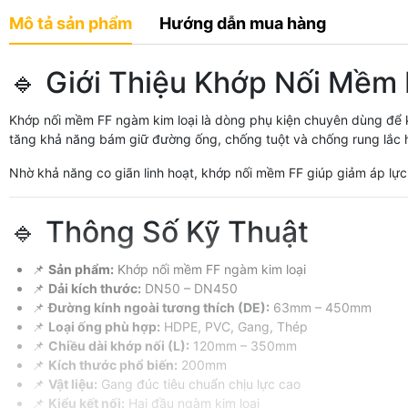
Mô tả sản phẩm
Hướng dẫn mua hàng
🔹 Giới Thiệu Khớp Nối Mềm
Khớp nối mềm FF ngàm kim loại là dòng phụ kiện chuyên dùng để k
tăng khả năng bám giữ đường ống, chống tuột và chống rung lắc h
Nhờ khả năng co giãn linh hoạt, khớp nối mềm FF giúp giảm áp lực
🔹 Thông Số Kỹ Thuật
📌
Sản phẩm:
Khớp nối mềm FF ngàm kim loại
📌
Dải kích thước:
DN50 – DN450
📌
Đường kính ngoài tương thích (DE):
63mm – 450mm
📌
Loại ống phù hợp:
HDPE, PVC, Gang, Thép
📌
Chiều dài khớp nối (L):
120mm – 350mm
📌
Kích thước phổ biến:
200mm
📌
Vật liệu:
Gang đúc tiêu chuẩn chịu lực cao
📌
Kiểu kết nối:
Hai đầu ngàm kim loại