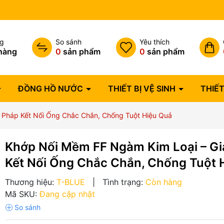
Bảo hành lỗi 1 đổi 1 trong 07 
ng
So sánh
Yêu thích
hàng
0
sản phẩm
0
sản phẩm
ĐỒNG HỒ NƯỚC
THIẾT BỊ VỆ SINH
THIẾT
 Pháp Kết Nối Ống Chắc Chắn, Chống Tuột Hiệu Quả
Khớp Nối Mềm FF Ngàm Kim Loại – Gi
Kết Nối Ống Chắc Chắn, Chống Tuột 
Thương hiệu:
T-BLUE
|
Tình trạng:
Còn hàng
Mã SKU:
Đang cập nhật