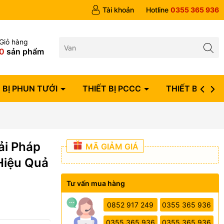
ngày
Tài khoản
Hotline
0355 365 936
Giỏ hàng
0
sản phẩm
 BỊ PHUN TƯỚI
THIẾT BỊ PCCC
THIẾT BỊ ĐIỆN
ải Pháp
MÃ GIẢM GIÁ
Hiệu Quả
Tư vấn mua hàng
0852 917 249
0355 365 936
0355 365 936
0355 365 936