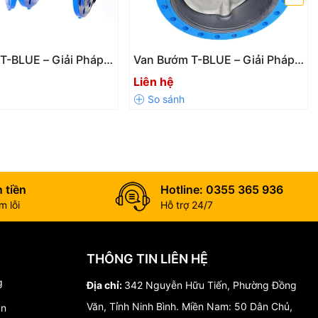
T-BLUE – Giải Pháp
Van Bướm T-BLUE – Giải Pháp
Dòng Chảy Hiệu Quả
Đóng Mở Đường Ống Hiệu Quả
Liên hệ
hống Đường Ống
g tuổi thọ sử dụng cho hệ thống đường ống.
 tiền
Hotline: 0355 365 936
 lỗi
Hỗ trợ 24/7
THÔNG TIN LIÊN HỆ
g
Địa chỉ:
342 Nguyễn Hữu Tiến, Phường Đồng
Văn, Tỉnh Ninh Bình. Miền Nam: 50 Dân Chủ,
án