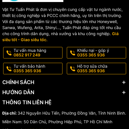
So với các loại hộp bằng gang hoặc inox, hộp đồng hồ nước nhựa
Vật Tư Tuấn Phát là đơn vị chuyên cung cấp vật tư ngành nước,
có mức giá thấp hơn đáng kể nhưng vẫn đáp ứng tốt nhu cầu sử
thiết bị công nghiệp và PCCC chính hãng, uy tín trên thị trường.
dụng trong gia đình và công trình dân dụng.
Với đa dạng sản phẩm từ các thương hiệu lớn như Honeywell,
Không gỉ sét, chống ăn mòn
Sanwa, Wufeng, Arita, Shinyi…, Tuấn Phát đáp ứng tốt nhu cầu
cho công trình dân dụng, nhà xưởng và khu công nghiệp.
Giá
hiệu quả
siêu tốt - Giao siêu tốc.
Tư vấn mua hàng
Khiếu nại - góp ý
Sản phẩm thường được sản xuất từ nhựa ABS, PVC hoặc
0852 917 249
0355 365 936
composite chất lượng cao, có khả năng chống ẩm, chống hóa
chất và chịu được điều kiện ngoài trời trong thời gian dài.
Tư vấn bảo hành
Hỗ trợ sửa chữa
0355 365 936
0355 365 936
Trọng lượng nhẹ, dễ lắp đặt
CHÍNH SÁCH
Thiết kế gọn nhẹ giúp việc vận chuyển, thi công và thay thế trở
HƯỚNG DẪN
nên đơn giản hơn nhiều so với hộp kim loại nặng.
THÔNG TIN LIÊN HỆ
An toàn điện, cách điện tốt
Địa chỉ:
342 Nguyễn Hữu Tiến, Phường Đồng Văn, Tỉnh Ninh Bình.
Hộp nhựa không dẫn điện nên phù hợp lắp đặt tại các khu vực
Miền Nam: 50 Dân Chủ, Phường Hiệp Phú, TP Hồ Chí Minh
gần nguồn điện hoặc khu kỹ thuật, hạn chế nguy cơ rò rỉ điện.