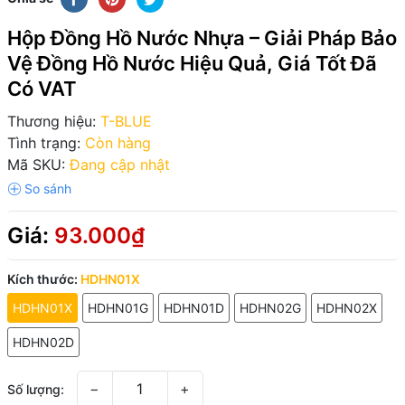
Hộp Đồng Hồ Nước Nhựa – Giải Pháp Bảo
Vệ Đồng Hồ Nước Hiệu Quả, Giá Tốt Đã
Có VAT
Thương hiệu:
T-BLUE
Tình trạng:
Còn hàng
Mã SKU:
Đang cập nhật
Giá:
93.000₫
Kích thước:
HDHN01X
HDHN01X
HDHN01G
HDHN01D
HDHN02G
HDHN02X
HDHN02D
−
+
Số lượng: