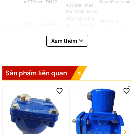
× 130 mm
DN20
khu dân cư nhỏ
ABS bền chắc.
Giá thành hợp lý.
Nắp hộp đóng
Hành lang
245 × 190
DN15 –
kín, chống côn
HDHN01G
chung cư, khu
× 130 mm
DN20
trùng và bụi bẩn
vực ẩm thấp
hiệu quả.
Xem thêm
Có khe thoát
nước dưới đáy
Nhà trọ, ki-ốt,
245 × 190
DN15 –
HDHN01D
hộp, giúp tránh
khu vực mưa
× 130 mm
DN20
đọng nước, dễ
nhiều
bảo trì.
Sản phẩm liên quan
Không gian rộng
Nhà phố, biệt
300 × 220
DN25 –
hơn, dễ thao tác
HDHN02G
thự, khu dân cư
× 150 mm
DN32
khi lắp đặt và
cao cấp
kiểm tra.
Thành hộp dày
dặn, chịu lực tốt,
Trường học,
300 × 220
DN25 –
HDHN02X
nắp kín khít
khu vực đông
× 150 mm
DN32
chống nước hiệu
người qua lại
quả.
Nhựa ABS pha