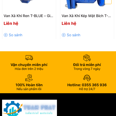
composite, siêu
Xưởng nhỏ, nhà
300 × 220
DN25 –
bền, dùng cho
HDHN02D
máy, trạm xử lý
Van Xả Khí Ren T-BLUE – Giải
Van Xả Khí Kép Mặt Bích T-
× 150 mm
DN50
công trình yêu
nước
Pháp Xả Khí Tự Động Hiệu
BLUE
cầu độ ổn định
Liên hệ
Liên hệ
Quả Cho Hệ Thống Đường
cao.
Ống
2. Ưu Điểm Nổi Bật Của Hộp
Bảo Vệ Đồng Hồ Nước Bằng
Vận chuyển miễn phí
Đổi trả miễn phí
Nhựa
Hóa đơn trên 2 triệu
Trong vòng 7 ngày
Trong số các dòng hộp bảo vệ đồng hồ nước hiện nay, hộp nhựa
100% Hoàn tiền
Hotline: 0355 365 936
được nhiều người lựa chọn nhờ khả năng chống ăn mòn tốt, trọng
Nếu sản phẩm lỗi
Hỗ trợ 24/7
lượng nhẹ và chi phí tiết kiệm hơn so với hộp kim loại hoặc
composite.
Giá thành rẻ, dễ tiếp cận