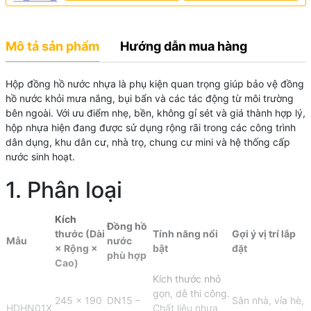
Mô tả sản phẩm
Hướng dẫn mua hàng
Hộp đồng hồ nước nhựa là phụ kiện quan trọng giúp bảo vệ đồng
hồ nước khỏi mưa nắng, bụi bẩn và các tác động từ môi trường
bên ngoài. Với ưu điểm nhẹ, bền, không gỉ sét và giá thành hợp lý,
hộp nhựa hiện đang được sử dụng rộng rãi trong các công trình
dân dụng, khu dân cư, nhà trọ, chung cư mini và hệ thống cấp
nước sinh hoạt.
1. Phân loại
Kích
Đồng hồ
thước (Dài
Tính năng nổi
Gợi ý vị trí lắp
Mẫu
nước
× Rộng ×
bật
đặt
phù hợp
Cao)
Kích thước nhỏ
gọn, dễ thi công.
245 × 190
DN15 –
Sân nhà, vỉa hè,
HDHN01X
Chất liệu nhựa