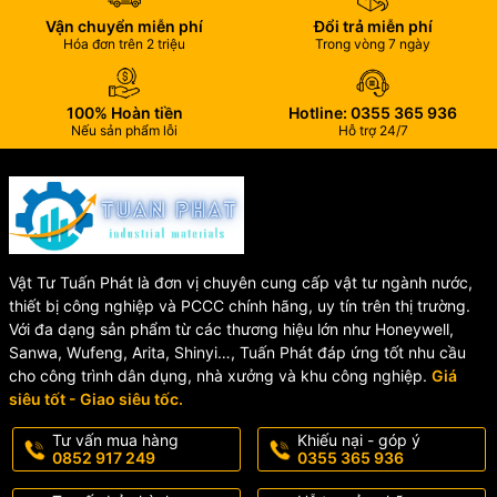
✅
Nguồn điện hoạt động:
220V AC / 50Hz
Vận chuyển miễn phí
Đổi trả miễn phí
✅
Nguồn dự phòng:
Ắc quy 24V DC
Hóa đơn trên 2 triệu
Trong vòng 7 ngày
✅
Chất liệu vỏ:
Thép dày 1.2mm chống ăn mòn
✅
Kích thước:
650 x 450 x 140 mm
100% Hoàn tiền
Hotline: 0355 365 936
✅
Màu sắc:
Ivory (màu ngà)
Nếu sản phẩm lỗi
Hỗ trợ 24/7
⭐ Tính Năng Nổi Bật
🔥 Hiển Thị Trạng Thái Báo Cháy
Chính Xác
Vật Tư Tuấn Phát là đơn vị chuyên cung cấp vật tư ngành nước,
thiết bị công nghiệp và PCCC chính hãng, uy tín trên thị trường.
Thiết bị giúp hiển thị đầy đủ trạng thái hoạt động của từng vùng
Với đa dạng sản phẩm từ các thương hiệu lớn như Honeywell,
báo cháy, hỗ trợ người quản lý dễ dàng theo dõi và xử lý sự cố
Sanwa, Wufeng, Arita, Shinyi…, Tuấn Phát đáp ứng tốt nhu cầu
nhanh chóng.
cho công trình dân dụng, nhà xưởng và khu công nghiệp.
Giá
siêu tốt - Giao siêu tốc.
🔧 Hỗ Trợ Mở Rộng Linh Hoạt
Tư vấn mua hàng
Khiếu nại - góp ý
0852 917 249
0355 365 936
Cho phép mở rộng tối đa lên đến
40 zone
, đáp ứng tốt nhu cầu
của các hệ thống báo cháy quy mô lớn.