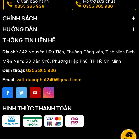
Tư vấn bảo hành
Hỗ trợ sửa chữa
0355 365 936
0355 365 936
🔗 Tương Thích Hoàn Hảo Với Tủ
CHÍNH SÁCH
Trung Tâm Horing
HƯỚNG DẪN
AH-04224 được thiết kế chuyên dụng để kết nối với trung tâm
THÔNG TIN LIÊN HỆ
báo cháy
Horing AH-03312
, đảm bảo hoạt động đồng bộ và ổn
định.
Địa chỉ:
342 Nguyễn Hữu Tiến, Phường Đồng Văn, Tỉnh Ninh Bình.
🛡️ Thiết Kế Bền Bỉ, An Toàn
Miền Nam: 50 Dân Chủ, Phường Hiệp Phú, TP Hồ Chí Minh
Điện thoại:
0355 365 936
Vỏ thép dày 1.2mm giúp tăng độ bền, chống va đập và chống ăn
Email:
vattutuanphat249@gmail.com
mòn hiệu quả trong môi trường công nghiệp.
🏢 Ứng Dụng Thực Tế
HÌNH THỨC THANH TOÁN
Hiển thị phụ Horing AH-04224 phù hợp lắp đặt tại:
🏬 Trung tâm thương mại
🏢 Tòa nhà văn phòng