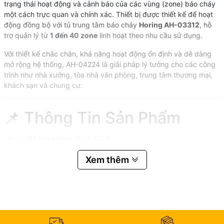
trạng thái hoạt động và cảnh báo của các vùng (zone) báo cháy
một cách trực quan và chính xác. Thiết bị được thiết kế để hoạt
động đồng bộ với tủ trung tâm báo cháy
Horing AH-03312
, hỗ
trợ quản lý từ
1 đến 40 zone
linh hoạt theo nhu cầu sử dụng.
Với thiết kế chắc chắn, khả năng hoạt động ổn định và dễ dàng
mở rộng hệ thống, AH-04224 là giải pháp lý tưởng cho các công
trình như nhà xưởng, tòa nhà văn phòng, trung tâm thương mại,
khách sạn và chung cư.
📌 Thông Tin Sản Phẩm
🔹
Mã sản phẩm:
AH-04224
🔹
Hãng sản xuất:
Horing
Xem thêm
🔹
Xuất xứ:
Đài Loan
🔹
Bảo hành:
12 tháng
⚙️ Thông Số Kỹ Thuật
✅
Số vùng hỗ trợ:
1 ~ 40 zone