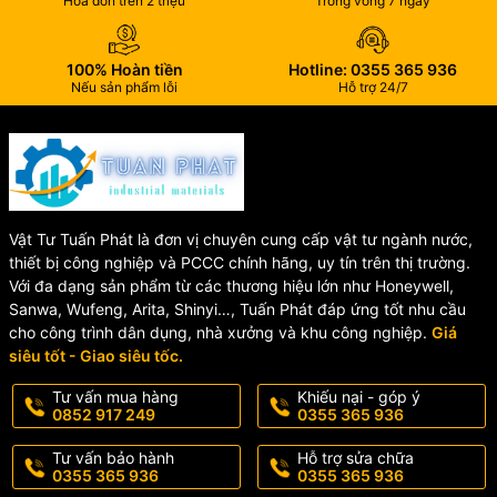
Hóa đơn trên 2 triệu
Trong vòng 7 ngày
🔸 Ngắn mạch
🔸 Đứt dây kết nối
100% Hoàn tiền
Hotline: 0355 365 936
Nếu sản phẩm lỗi
Hỗ trợ 24/7
✅ Tích hợp đầy đủ tiếp điểm đầu ra:
🔥 Fire Alarm: NO/NC/COM
⚠️ Trouble: NO/NC/COM
✅ Relay báo cháy và relay báo lỗi riêng biệt, dễ dàng kết nối thiết
bị ngoại vi.
Vật Tư Tuấn Phát là đơn vị chuyên cung cấp vật tư ngành nước,
✅ Bảng điều khiển dạng màng chống nước, chống bụi, độ bền
thiết bị công nghiệp và PCCC chính hãng, uy tín trên thị trường.
cao và dễ vệ sinh.
Với đa dạng sản phẩm từ các thương hiệu lớn như Honeywell,
Sanwa, Wufeng, Arita, Shinyi…, Tuấn Phát đáp ứng tốt nhu cầu
cho công trình dân dụng, nhà xưởng và khu công nghiệp.
Giá
⚙️ Thông Số Kỹ Thuật
siêu tốt - Giao siêu tốc.
Tư vấn mua hàng
Khiếu nại - góp ý
Trung Tâm Báo Cháy
0852 917 249
0355 365 936
Tư vấn bảo hành
Hỗ trợ sửa chữa
Horing 4-32 Zone
0355 365 936
0355 365 936