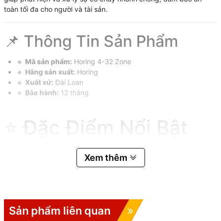
toàn tối đa cho người và tài sản.
📌 Thông Tin Sản Phẩm
🔹
Mã sản phẩm:
Horing 4-32 Zone
🔹
Hãng sản xuất:
Horing
🔹
Xuất xứ:
Đài Loan
🔹
Bảo hành:
12 tháng
⭐ Đặc Điểm Nổi Bật
Của Trung Tâm Báo
Xem thêm
Cháy Horing 4-32
Kênh
Sản phẩm liên quan