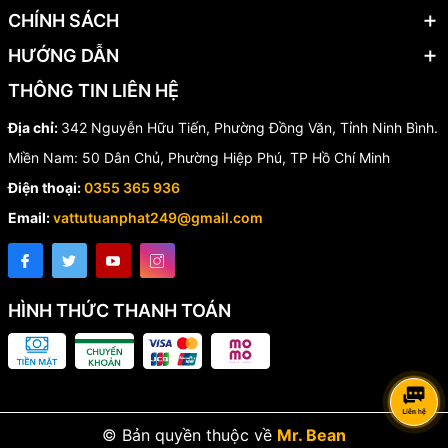
CHÍNH SÁCH
📋 Thông
🔧 Chi tiết
HƯỚNG DẪN
số
AH-03312-4L / AH-03312-8L /
THÔNG TIN LIÊN HỆ
Model
AH-03312-32L
Số Zone
4 / 8 / 32 Zone
Địa chỉ:
342 Nguyễn Hữu Tiến, Phường Đồng Văn, Tỉnh Ninh Bình.
Nguồn
Miền Nam: 50 Dân Chủ, Phường Hiệp Phú, TP Hồ Chí Minh
220V AC / 50Hz
điện
Điện thoại:
0355 365 936
Dung
24V/4Ah / 24V/7Ah/ 24V/12Ah
lượng pin
Email:
vattutuanphat249@gmail.com
Dòng ra tối
2A @ 24VDC
đa
Số đầu
Không giới hạn (trừ loại điện tử)
báo nhiệt
HÌNH THỨC THANH TOÁN
Số đầu
30 đầu báo/Zone
báo khói
Chuông
Tối đa 40 mạch âm vang @25mA
báo
Điện trở
4.7kΩ
© Bản quyền thuộc về
Mr. Bean
cuối tuyến