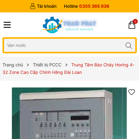
Tài khoản
Hotline
0355 365 936
0
Trang chủ
Thiết bị PCCC
Trung Tâm Báo Cháy Horing 4-
32 Zone Cao Cấp Chính Hãng Đài Loan