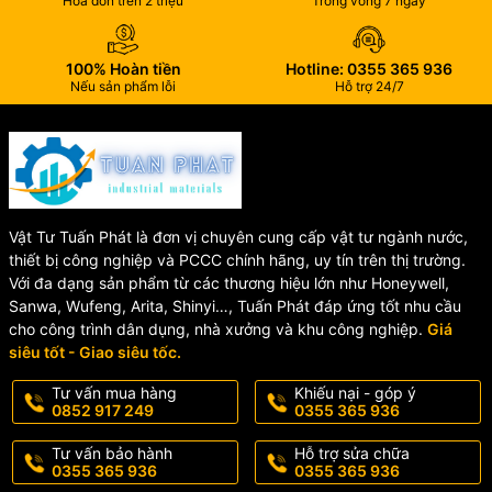
🏢 Ứng Dụng Của Trung Tâm
Hóa đơn trên 2 triệu
Trong vòng 7 ngày
Báo Cháy Horing QP112
100% Hoàn tiền
Hotline: 0355 365 936
Nếu sản phẩm lỗi
Hỗ trợ 24/7
Trung tâm báo cháy Horing QP112 thích hợp sử dụng cho:
🏠 Nhà ở dân dụng
🏢 Văn phòng làm việc
🏭 Nhà xưởng sản xuất
🏬 Trung tâm thương mại
🏫 Trường học, bệnh viện
Vật Tư Tuấn Phát là đơn vị chuyên cung cấp vật tư ngành nước,
🛒 Cửa hàng, kho hàng
thiết bị công nghiệp và PCCC chính hãng, uy tín trên thị trường.
Với đa dạng sản phẩm từ các thương hiệu lớn như Honeywell,
Sanwa, Wufeng, Arita, Shinyi…, Tuấn Phát đáp ứng tốt nhu cầu
📞 Địa Chỉ Cung Cấp Trung
cho công trình dân dụng, nhà xưởng và khu công nghiệp.
Giá
siêu tốt - Giao siêu tốc.
Tâm Báo Cháy Horing Chính
Tư vấn mua hàng
Khiếu nại - góp ý
0852 917 249
0355 365 936
Hãng
Tư vấn bảo hành
Hỗ trợ sửa chữa
0355 365 936
0355 365 936
Chúng tôi chuyên phân phối các thiết bị báo cháy Horing chính