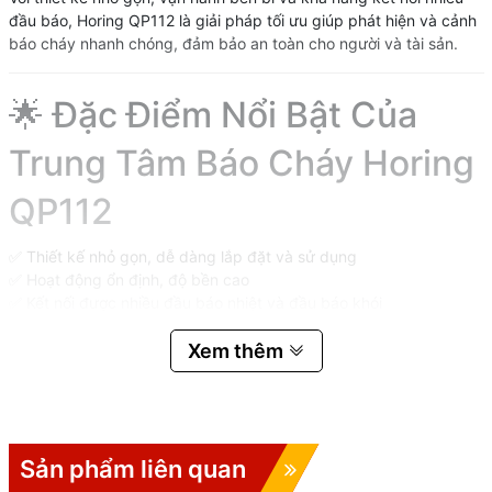
đầu báo, Horing QP112 là giải pháp tối ưu giúp phát hiện và cảnh
báo cháy nhanh chóng, đảm bảo an toàn cho người và tài sản.
🌟 Đặc Điểm Nổi Bật Của
Trung Tâm Báo Cháy Horing
QP112
✅ Thiết kế nhỏ gọn, dễ dàng lắp đặt và sử dụng
✅ Hoạt động ổn định, độ bền cao
✅ Kết nối được nhiều đầu báo nhiệt và đầu báo khói
✅ Hỗ trợ nguồn dự phòng đảm bảo hoạt động liên tục khi mất
điện
Xem thêm
✅ Vỏ thép sơn tĩnh điện chắc chắn, chống va đập tốt
✅ Phù hợp cho nhiều công trình dân dụng và công nghiệp
⚙️ Thông Số Kỹ Thuật Trung
Sản phẩm liên quan