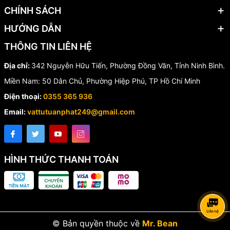
hãng với đầy đủ CO, CQ, giá cạnh tranh và hỗ trợ kỹ thuật tận
CHÍNH SÁCH
tình.
HƯỚNG DẪN
✔️ Sản phẩm chính hãng 100%
✔️ Bảo hành uy tín
THÔNG TIN LIÊN HỆ
✔️ Giao hàng toàn quốc
✔️ Tư vấn kỹ thuật miễn phí
Địa chỉ:
342 Nguyễn Hữu Tiến, Phường Đồng Văn, Tỉnh Ninh Bình.
Miền Nam: 50 Dân Chủ, Phường Hiệp Phú, TP Hồ Chí Minh
Hotline/Zalo:
0355 365 936 - 0852 917 249
📦 Giao hàng toàn quốc – hỗ trợ nhanh chóng
Điện thoại:
0355 365 936
Email:
vattutuanphat249@gmail.com
HÌNH THỨC THANH TOÁN
© Bản quyền thuộc về
Mr. Bean