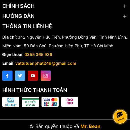
Tủ trung tâm báo cháy Horing AH-00212 thích hợp lắp đặt cho:
CHÍNH SÁCH
🏭 Nhà xưởng, kho hàng
HƯỚNG DẪN
🏢 Văn phòng công ty
🏫 Trường học, bệnh viện
THÔNG TIN LIÊN HỆ
🏨 Khách sạn, nhà nghỉ
🏬 Trung tâm thương mại
Địa chỉ:
342 Nguyễn Hữu Tiến, Phường Đồng Văn, Tỉnh Ninh Bình.
🏠 Chung cư, nhà ở dân dụng
Miền Nam: 50 Dân Chủ, Phường Hiệp Phú, TP Hồ Chí Minh
Điện thoại:
0355 365 936
💯 Vì Sao Nên Chọn Trung
Email:
vattutuanphat249@gmail.com
Tâm Báo Cháy Horing AH-
00212?
HÌNH THỨC THANH TOÁN
✔️ Thương hiệu uy tín từ Đài Loan
✔️ Độ ổn định và độ bền cao
✔️ Dễ dàng mở rộng hệ thống
✔️ Tương thích với nhiều thiết bị báo cháy
✔️ Giá thành hợp lý, hiệu quả sử dụng lâu dài
© Bản quyền thuộc về
Mr. Bean