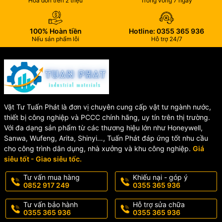
Hóa đơn trên 2 triệu
Trong vòng 7 ngày
Điện trở trên kênh: 50Ω
⚡ Ngõ ra tín hiệu
100% Hoàn tiền
Hotline: 0355 365 936
Nếu sản phẩm lỗi
Hỗ trợ 24/7
Dòng ra: 1A / 500mA
Hỗ trợ tiếp điểm truyền tín hiệu kép và tiếp điểm phụ trợ
🛠️ Thiết kế & vật liệu
Chất liệu: Thép dày 1.2mm
Màu sắc: Trắng ngà (Ivory White)
Vật Tư Tuấn Phát là đơn vị chuyên cung cấp vật tư ngành nước,
📏 Kích thước
thiết bị công nghiệp và PCCC chính hãng, uy tín trên thị trường.
Với đa dạng sản phẩm từ các thương hiệu lớn như Honeywell,
Tủ chính: 350mm (H) x 285mm (W) x 105mm (D)
Sanwa, Wufeng, Arita, Shinyi…, Tuấn Phát đáp ứng tốt nhu cầu
Phụ kiện: 280mm (H) x 160mm (W) x 70mm (D)
cho công trình dân dụng, nhà xưởng và khu công nghiệp.
Giá
siêu tốt - Giao siêu tốc.
🏢 Ứng Dụng Của Tủ Báo
Tư vấn mua hàng
Khiếu nại - góp ý
0852 917 249
0355 365 936
Cháy Horing AH-00212
Tư vấn bảo hành
Hỗ trợ sửa chữa
0355 365 936
0355 365 936