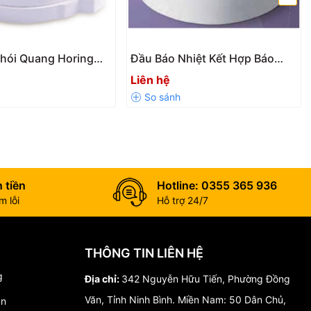
hói Quang Horing
Đầu Báo Nhiệt Kết Hợp Báo
hính Hãng Đài Loan
Khói Horing AH-0315 Chính
Liên hệ
Hãng
 SERIES?
 tiền
Hotline: 0355 365 936
 lỗi
Hỗ trợ 24/7
THÔNG TIN LIÊN HỆ
g
Địa chỉ:
342 Nguyễn Hữu Tiến, Phường Đồng
Văn, Tỉnh Ninh Bình. Miền Nam: 50 Dân Chủ,
án