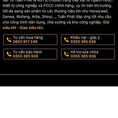
Hotline/Zalo:
0355 365 936 - 0852 917 249
thiết bị công nghiệp và PCCC chính hãng, uy tín trên thị trường.
📦 Giao hàng toàn quốc – hỗ trợ nhanh chóng
Với đa dạng sản phẩm từ các thương hiệu lớn như Honeywell,
Sanwa, Wufeng, Arita, Shinyi…, Tuấn Phát đáp ứng tốt nhu cầu
cho công trình dân dụng, nhà xưởng và khu công nghiệp.
Giá
siêu tốt - Giao siêu tốc.
Tư vấn mua hàng
Khiếu nại - góp ý
0852 917 249
0355 365 936
Tư vấn bảo hành
Hỗ trợ sửa chữa
0355 365 936
0355 365 936