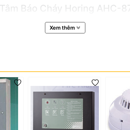
g Tâm Báo Cháy Horing AHC-8
Xem thêm