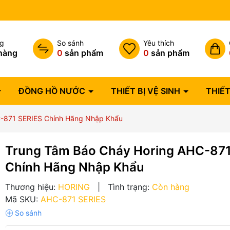
Bảo hành lỗi 1 đổi 1 trong 07 
ng
So sánh
Yêu thích
hàng
0
sản phẩm
0
sản phẩm
ĐỒNG HỒ NƯỚC
THIẾT BỊ VỆ SINH
THIẾT
C-871 SERIES Chính Hãng Nhập Khẩu
Trung Tâm Báo Cháy Horing AHC-87
Chính Hãng Nhập Khẩu
Thương hiệu:
HORING
|
Tình trạng:
Còn hàng
Mã SKU:
AHC-871 SERIES