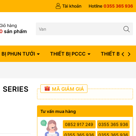
ngày
Tài khoản
Hotline
0355 365 936
Giỏ hàng
0
sản phẩm
 BỊ PHUN TƯỚI
THIẾT BỊ PCCC
THIẾT BỊ ĐIỆN
1 SERIES
MÃ GIẢM GIÁ
Tư vấn mua hàng
0852 917 249
0355 365 936
0355 365 936
0355 365 936