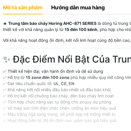
Mô tả sản phẩm
Hướng dẫn mua hàng
🔥
Trung tâm báo cháy Horing AHC-871 SERIES
là dòng tủ trung
thiết kế với khả năng quản lý từ
15 đến 100 kênh
, phù hợp cho nhà
Với khả năng hoạt động ổn định, kết nối linh hoạt cùng độ bền ca
✨ Đặc Điểm Nổi Bật Của Tr
✅ Thiết kế hiện đại, vận hành ổn định và dễ sử dụng
✅ Hỗ trợ từ
15 zone đến 100 zone
phù hợp nhiều quy mô công trì
✅ Đạt tiêu chuẩn quốc tế:
UL, CE, EN
✅ Khả năng kết nối nhiều đầu báo nhiệt và đầu báo khói
✅ Hỗ trợ kết nối chuông báo cháy, đèn báo cháy linh hoạt
✅ Tích hợp chức năng sạc tự động cho acquy dự phòng
✅ Vỏ thép sơn tĩnh điện chắc chắn, chống ăn mòn hiệu quả
✅ Màu trắng ngà sang trọng, dễ phối hợp hệ thống thiết bị
✅ Hoạt động bền bỉ, độ ổn định cao, giảm báo giả hiệu quả