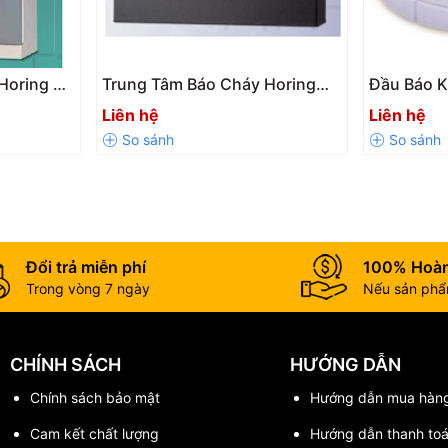
Horing 4-
Trung Tâm Báo Cháy Horing
Đầu Báo K
ính Hãng
QP112 Chính Hãng 🔥
AH-8321 C
Liên hệ
Liên hệ
âm Báo Cháy Horing AHC-871
Đổi trả miễn phí
100% Hoàn
Trong vòng 7 ngày
Nếu sản phẩm
CHÍNH SÁCH
HƯỚNG DẪN
Chính sách bảo mật
Hướng dẫn mua hàn
p đặt hệ thống báo cháy chuyên nghiệp!
Cam kết chất lượng
Hướng dẫn thanh to