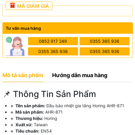
MÃ GIẢM GIÁ
Tư vấn mua hàng
0852 917 249
0355 365 936
0355 365 936
0355 365 936
Mô tả sản phẩm
Hướng dẫn mua hàng
📌 Thông Tin Sản Phẩm
🔹
Tên sản phẩm:
Đầu báo nhiệt gia tăng Horing AHR-871
🔹
Mã sản phẩm:
AHR-871
🔹
Thương hiệu:
Horing
🔹
Xuất xứ:
Taiwan
🔹
Tiêu chuẩn:
EN54