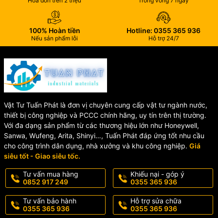
Hóa đơn trên 2 triệu
Trong vòng 7 ngày
✔️ Thiết kế bền đẹp, dễ lắp đặt và bảo trì
✔️ Tương thích nhiều hệ thống báo cháy thông dụng
✔️ Hoạt động ổn định, tuổi thọ cao
100% Hoàn tiền
Hotline: 0355 365 936
✔️ Đạt tiêu chuẩn EN54 châu Âu
Nếu sản phẩm lỗi
Hỗ trợ 24/7
✔️ Phù hợp lắp đặt tại nhà kho, nhà máy, văn phòng, chung cư,…
📞 Địa Chỉ Bán Đầu Báo
Nhiệt Gia Tăng Horing AHR-
Vật Tư Tuấn Phát là đơn vị chuyên cung cấp vật tư ngành nước,
871 Chính Hãng
thiết bị công nghiệp và PCCC chính hãng, uy tín trên thị trường.
Với đa dạng sản phẩm từ các thương hiệu lớn như Honeywell,
Sanwa, Wufeng, Arita, Shinyi…, Tuấn Phát đáp ứng tốt nhu cầu
Chúng tôi chuyên cung cấp đầu báo nhiệt Horing AHR-871 chính
cho công trình dân dụng, nhà xưởng và khu công nghiệp.
Giá
hãng, đầy đủ CO-CQ, giá cạnh tranh cùng chế độ bảo hành uy
siêu tốt - Giao siêu tốc.
tín. Liên hệ ngay để được tư vấn kỹ thuật và báo giá tốt nhất.
Tư vấn mua hàng
Khiếu nại - góp ý
Hotline/Zalo:
0355 365 936 - 0852 917 249
0852 917 249
0355 365 936
📦 Giao hàng toàn quốc – hỗ trợ nhanh chóng
Tư vấn bảo hành
Hỗ trợ sửa chữa
0355 365 936
0355 365 936