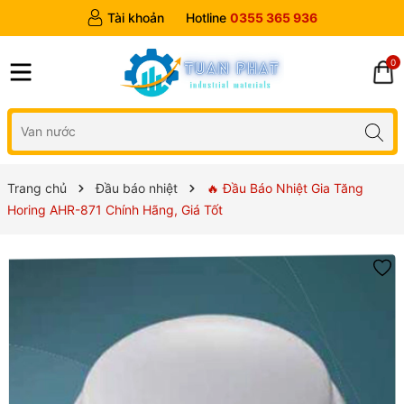
Tài khoản
Hotline
0355 365 936
0
Trang chủ
Đầu báo nhiệt
🔥 Đầu Báo Nhiệt Gia Tăng
Horing AHR-871 Chính Hãng, Giá Tốt