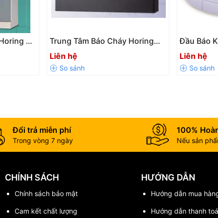
Horing 4-
Trung Tâm Báo Cháy Horing
Đầu Báo K
ính Hãng
QP112 Chính Hãng 🔥
AH-8321 C
g:
Liên hệ
Liên hệ
Đổi trả miễn phí
100% Hoàn
Trong vòng 7 ngày
Nếu sản phẩm
0311-2? ⭐
 và tuổi thọ cao. Với thiết kế đạt chuẩn quốc tế cùng độ nhạy vượt
CHÍNH SÁCH
HƯỚNG DẪN
ổ.
Chính sách bảo mật
Hướng dẫn mua hàn
Cam kết chất lượng
Hướng dẫn thanh to