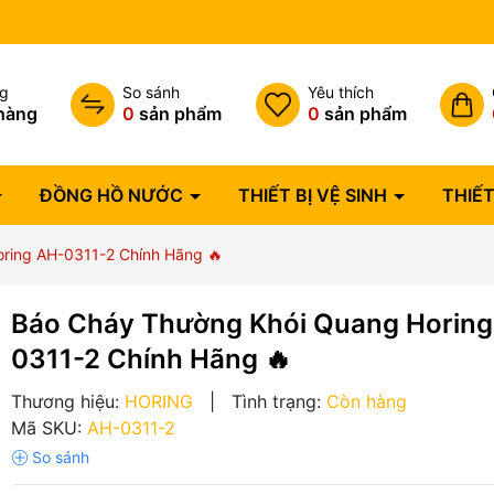
Bảo hành lỗi 1 đổi 1 trong 07 
ng
So sánh
Yêu thích
hàng
0
sản phẩm
0
sản phẩm
ĐỒNG HỒ NƯỚC
THIẾT BỊ VỆ SINH
THIẾT
ring AH-0311-2 Chính Hãng 🔥
Báo Cháy Thường Khói Quang Horing
0311-2 Chính Hãng 🔥
Thương hiệu:
HORING
|
Tình trạng:
Còn hàng
Mã SKU:
AH-0311-2