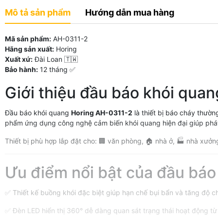
Mô tả sản phẩm
Hướng dẫn mua hàng
Mã sản phẩm:
AH-0311-2
Hãng sản xuất:
Horing
Xuất xứ:
Đài Loan 🇹🇼
Bảo hành:
12 tháng ✅
Giới thiệu đầu báo khói qua
Đầu báo khói quang
Horing AH-0311-2
là thiết bị báo cháy thườn
phẩm ứng dụng công nghệ cảm biến khói quang hiện đại giúp phát
Thiết bị phù hợp lắp đặt cho: 🏢 văn phòng, 🏠 nhà ở, 🏭 nhà xưở
Ưu điểm nổi bật của đầu báo
✅ Thiết kế buồng khói đặc biệt giúp hạn chế bụi bẩn và tăng độ ch
✅ Đèn LED hiển thị 360° dễ dàng quan sát trạng thái hoạt động từ 