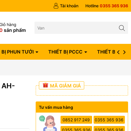
ngày
Tài khoản
Hotline
0355 365 936
Giỏ hàng
0
sản phẩm
 BỊ PHUN TƯỚI
THIẾT BỊ PCCC
THIẾT BỊ ĐIỆN
 AH-
MÃ GIẢM GIÁ
Tư vấn mua hàng
0852 917 249
0355 365 936
0355 365 936
0355 365 936