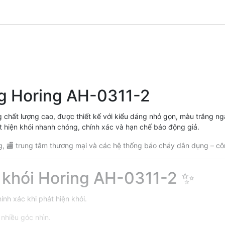
ng Horing AH-0311-2
g chất lượng cao, được thiết kế với kiểu dáng nhỏ gọn, màu trắng n
 hiện khói nhanh chóng, chính xác và hạn chế báo động giả.
ng, 🏬 trung tâm thương mại và các hệ thống báo cháy dân dụng – cô
 khói Horing AH-0311-2 ✨
ính xác khi phát hiện khói.
nhiều góc nhìn.