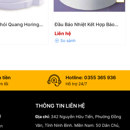
hói Quang Horing
Đầu Báo Nhiệt Kết Hợp Báo
hính Hãng Đài Loan
Khói Horing AH-0315 Chính
Liên hệ
Hãng
 tiền
Hotline: 0355 365 936
 lỗi
Hỗ trợ 24/7
 trội, đầu báo khói quang Horing AH-0311-2 là giải pháp tối ưu
THÔNG TIN LIÊN HỆ
g
Địa chỉ:
342 Nguyễn Hữu Tiến, Phường Đồng
Văn, Tỉnh Ninh Bình. Miền Nam: 50 Dân Chủ,
án