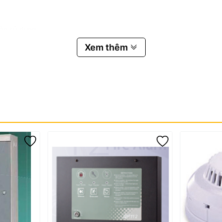
oàn sử dụng.
Xem thêm
ường.
hói quang Horing AH-0311-2 