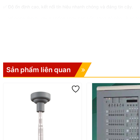
✅ Độ ổn định cao, kết nối tín hiệu nhanh chóng và đáng tin cậy.
✅ Vỏ ngoài làm từ nhựa chống cháy cao cấp, tăng độ bền và an t
✅ Đạt tiêu chuẩn quốc tế EN54 và UL268 về thiết bị báo cháy.
✅ Dễ dàng lắp đặt, bảo trì và thay thế trong hệ thống báo cháy th
Thông số kỹ thuật đầu báo k
Sản phẩm liên quan
🔌
Nguồn điện hoạt động:
24VDC
⚡
Điện áp hoạt động:
12 ~ 30VDC
🔋
Dòng điện chờ:
35µA
🚨
Dòng báo động:
40mA
📶
Dòng điện cho phép:
120mA
🎯
Độ nhạy:
Theo tiêu chuẩn EN54, UL268
🌡️
Nhiệt độ hoạt động:
-10°C ~ +55°C
🧱
Chất liệu:
Nhựa chống cháy
📏
Kích thước (DxH):
102 x 49mm
⚖️
Trọng lượng:
155g