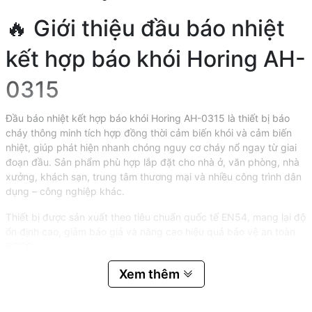
🔥 Giới thiệu đầu báo nhiệt
kết hợp báo khói Horing AH-
0315
Đầu báo nhiệt kết hợp báo khói Horing AH-0315 là thiết bị báo
cháy thông minh tích hợp đồng thời cảm biến khói và cảm biến
nhiệt, giúp phát hiện nhanh chóng nguy cơ cháy nổ ngay từ giai
đoạn đầu. Sản phẩm phù hợp lắp đặt cho nhà ở, văn phòng, nhà
xưởng, khách sạn, trung tâm thương mại và nhiều công trình dân
dụng – công nghiệp khác.
Thiết bị được sản xuất theo tiêu chuẩn quốc tế EN54, mang lại độ
ổn định cao, giảm báo giả và nâng cao hiệu quả bảo vệ an toàn
PCCC.
Xem thêm
⭐ Đặc điểm nổi bật của