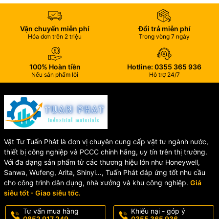
55μA
chờ
Dòng báo
40mA / 30mA / 40mA
Vận chuyển miễn phí
Đổi trả miễn phí
động
Hóa đơn trên 2 triệu
Trong vòng 7 ngày
Tiêu chuẩn
EN54
Nhiệt độ báo
58°C
động
100% Hoàn tiền
Hotline: 0355 365 936
Cấp độ phản
Nếu sản phẩm lỗi
Hỗ trợ 24/7
Grade 1
hồi
Nhiệt độ hoạt
-10°C ~ +55°C
động
Chất liệu
Nhựa chống cháy
Kích thước
102mm x 58mm
(DiaxH)
Vật Tư Tuấn Phát là đơn vị chuyên cung cấp vật tư ngành nước,
Trọng lượng
155g / 157g / 165g
thiết bị công nghiệp và PCCC chính hãng, uy tín trên thị trường.
Màu sắc
Trắng
Với đa dạng sản phẩm từ các thương hiệu lớn như Honeywell,
Sanwa, Wufeng, Arita, Shinyi…, Tuấn Phát đáp ứng tốt nhu cầu
cho công trình dân dụng, nhà xưởng và khu công nghiệp.
Giá
🏢 Ứng dụng thực tế
siêu tốt - Giao siêu tốc.
Tư vấn mua hàng
Khiếu nại - góp ý
🔸 Hệ thống báo cháy tòa nhà
0852 917 249
0355 365 936