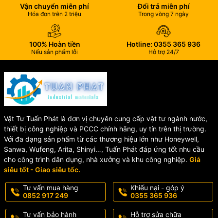
Kết nối dễ dàng với các tủ trung tâm báo cháy thông thường sử
Vận chuyển miễn phí
Đổi trả miễn phí
dụng nguồn 12V DC.
Hóa đơn trên 2 triệu
Trong vòng 7 ngày
🏢 Ứng Dụng Của Đầu Báo
100% Hoàn tiền
Hotline: 0355 365 936
Nếu sản phẩm lỗi
Hỗ trợ 24/7
Khói Horing AH-8111-4
Thiết bị được ứng dụng rộng rãi trong nhiều công trình như:
🏠 Nhà ở, căn hộ, chung cư
🏢 Văn phòng, khách sạn
Vật Tư Tuấn Phát là đơn vị chuyên cung cấp vật tư ngành nước,
🏭 Nhà xưởng, kho bãi
thiết bị công nghiệp và PCCC chính hãng, uy tín trên thị trường.
🏥 Bệnh viện, trường học
Với đa dạng sản phẩm từ các thương hiệu lớn như Honeywell,
🛍️ Trung tâm thương mại
Sanwa, Wufeng, Arita, Shinyi…, Tuấn Phát đáp ứng tốt nhu cầu
cho công trình dân dụng, nhà xưởng và khu công nghiệp.
Giá
⚙️ Thông Tin Sản Phẩm
siêu tốt - Giao siêu tốc.
Tư vấn mua hàng
Khiếu nại - góp ý
📌
Mã sản phẩm:
AH-8111-4
0852 917 249
0355 365 936
🏭
Hãng sản xuất:
Horing
Tư vấn bảo hành
Hỗ trợ sửa chữa
🌍
Xuất xứ:
Đài Loan