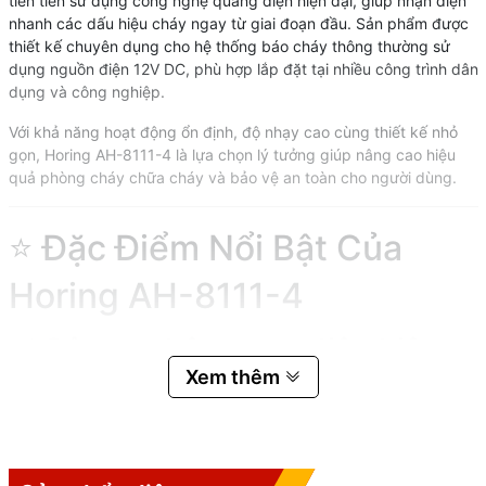
tiên tiến sử dụng công nghệ quang điện hiện đại, giúp nhận diện
nhanh các dấu hiệu cháy ngay từ giai đoạn đầu. Sản phẩm được
thiết kế chuyên dụng cho hệ thống báo cháy thông thường sử
dụng nguồn điện 12V DC, phù hợp lắp đặt tại nhiều công trình dân
dụng và công nghiệp.
Với khả năng hoạt động ổn định, độ nhạy cao cùng thiết kế nhỏ
gọn, Horing AH-8111-4 là lựa chọn lý tưởng giúp nâng cao hiệu
quả phòng cháy chữa cháy và bảo vệ an toàn cho người dùng.
⭐ Đặc Điểm Nổi Bật Của
Horing AH-8111-4
✅ Công nghệ quang điện hiện
Xem thêm
đại
Sử dụng cảm biến quang điện giúp phát hiện khói nhanh chóng,
chính xác và hạn chế báo động giả do bụi hoặc hơi nước gây ra.