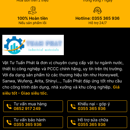
Hóa đơn trên 2 triệu
Trong vòng 7 ngày
📞 Liên Hệ Báo Giá Nút Nhấn
100% Hoàn tiền
Hotline: 0355 365 936
Khẩn Horing AH-0217V
Nếu sản phẩm lỗi
Hỗ trợ 24/7
Quý khách cần tư vấn và báo giá nút nhấn khẩn vuông lắp nổi
Horing
AH-0217V chính hãng vui lòng liên hệ ngay để được hỗ trợ
nhanh chóng với mức giá tốt nhất.
Hotline/Zalo:
0355 365 936 - 0852 917 249
Vật Tư Tuấn Phát là đơn vị chuyên cung cấp vật tư ngành nước,
📦 Giao hàng toàn quốc – hỗ trợ nhanh chóng
thiết bị công nghiệp và PCCC chính hãng, uy tín trên thị trường.
Với đa dạng sản phẩm từ các thương hiệu lớn như Honeywell,
Sanwa, Wufeng, Arita, Shinyi…, Tuấn Phát đáp ứng tốt nhu cầu
cho công trình dân dụng, nhà xưởng và khu công nghiệp.
Giá
siêu tốt - Giao siêu tốc.
Tư vấn mua hàng
Khiếu nại - góp ý
0852 917 249
0355 365 936
Tư vấn bảo hành
Hỗ trợ sửa chữa
0355 365 936
0355 365 936