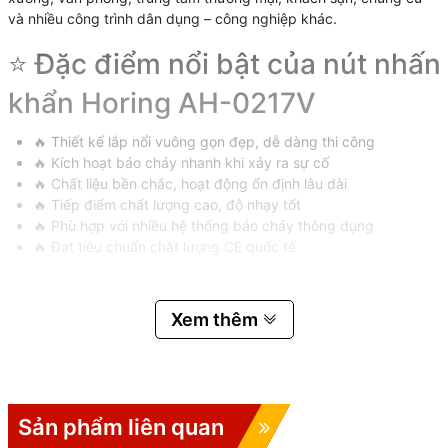
và nhiều công trình dân dụng – công nghiệp khác.
⭐ Đặc điểm nổi bật của nút nhấn
khẩn Horing AH-0217V
🔥 Thiết kế lắp nổi vuông gọn đẹp, dễ dàng thi công
🔥 Kích hoạt báo cháy nhanh khi xảy ra sự cố
🔥 Chất liệu bền chắc, hoạt động ổn định lâu dài
🔥 Tiếp điểm chất lượng cao, độ nhạy tốt
🔥 Phù hợp với nhiều hệ thống báo cháy thông dụng
🔥 Đạt tiêu chuẩn chất lượng CE quốc tế
📌 Thông Số Kỹ Thuật Nút
Xem thêm
Nhấn Khẩn Horing AH-
0217V
Sản phẩm liên quan
🏷️
Mã sản phẩm:
AH-0217V