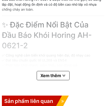
lắp đặt, hoạt động ổn định và có độ bền cao nhờ lớp vỏ nhựa
chống cháy an toàn.
✨ Đặc Điểm Nổi Bật Của
Đầu Báo Khói Horing AH-
0621-2
✅ Công nghệ cảm biến khói quang hiện đại, độ nhạy cao
✅ Đạt tiêu chuẩn quốc tế UL268 và EN54
✅ Phát hiện khói nhanh, giảm thiểu báo động giả
✅ Thiết kế nhỏ gọn, thẩm mỹ cao
✅ Chất liệu nhựa chống cháy an toàn
Xem thêm
✅ Phù hợp cho văn phòng, nhà xưởng, trung tâm thương mại,
khách sạn, chung cư…
✅ Hoạt động ổn định, tuổi thọ lâu dài
Sản phẩm liên quan
📌 Thông Số Kỹ Thuật