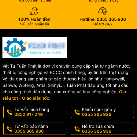
Hóa đơn trên 2 triệu
Trong vòng 7 ngày
0621-2
Thiết bị được ứng dụng rộng rãi trong:
100% Hoàn tiền
Hotline: 0355 365 936
Nếu sản phẩm lỗi
Hỗ trợ 24/7
🏬 Trung tâm thương mại
🏢 Văn phòng làm việc
🏨 Khách sạn – nhà hàng
🏭 Nhà máy – nhà xưởng
🏠 Chung cư – nhà ở
🏫 Trường học – bệnh viện
Vật Tư Tuấn Phát là đơn vị chuyên cung cấp vật tư ngành nước,
thiết bị công nghiệp và PCCC chính hãng, uy tín trên thị trường.
⭐ Lý Do Nên Chọn Horing
Với đa dạng sản phẩm từ các thương hiệu lớn như Honeywell,
Sanwa, Wufeng, Arita, Shinyi…, Tuấn Phát đáp ứng tốt nhu cầu
AH-0621-2
cho công trình dân dụng, nhà xưởng và khu công nghiệp.
Giá
siêu tốt - Giao siêu tốc.
Đầu báo khói quang Horing AH-0621-2 là lựa chọn tối ưu cho các
Tư vấn mua hàng
Khiếu nại - góp ý
hệ thống phòng cháy chữa cháy yêu cầu độ ổn định và độ chính
0852 917 249
0355 365 936
xác cao. Sản phẩm đáp ứng đầy đủ các tiêu chuẩn quốc tế, giúp
nâng cao hiệu quả phát hiện cháy sớm và đảm bảo an toàn cho
Tư vấn bảo hành
Hỗ trợ sửa chữa
0355 365 936
0355 365 936
công trình.