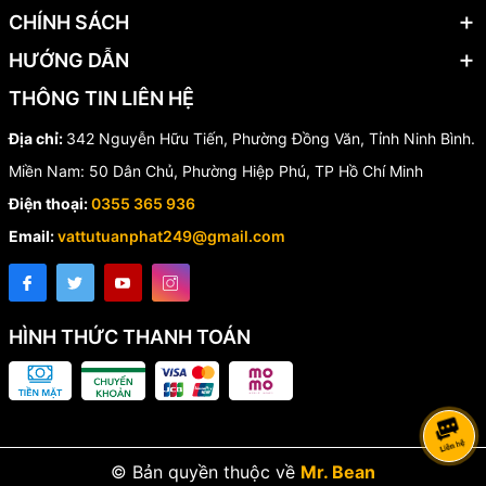
CHÍNH SÁCH
📞 Liên Hệ Báo Giá
HƯỚNG DẪN
THÔNG TIN LIÊN HỆ
Quý khách cần tư vấn và báo giá
đầu báo khói quang Horing
AH-0621-2 chuẩn UL
vui lòng liên hệ để được hỗ trợ nhanh
Địa chỉ:
342 Nguyễn Hữu Tiến, Phường Đồng Văn, Tỉnh Ninh Bình.
chóng với mức giá tốt nhất.
Miền Nam: 50 Dân Chủ, Phường Hiệp Phú, TP Hồ Chí Minh
Hotline/Zalo:
0355 365 936 - 0852 917 249
Điện thoại:
0355 365 936
📦 Giao hàng toàn quốc – hỗ trợ nhanh chóng
Email:
vattutuanphat249@gmail.com
HÌNH THỨC THANH TOÁN
© Bản quyền thuộc về
Mr. Bean