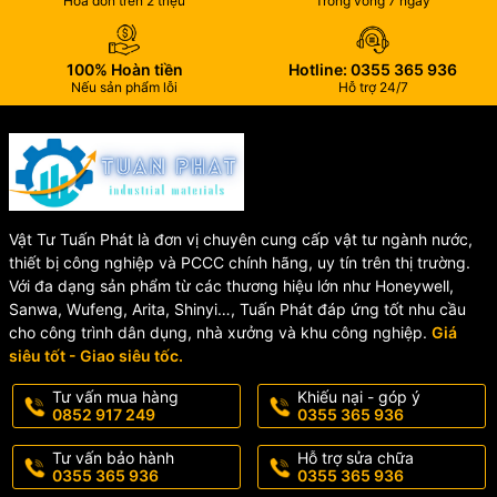
Hóa đơn trên 2 triệu
Trong vòng 7 ngày
lắp đặt chính xác và tiết kiệm thời gian thi công.
100% Hoàn tiền
Hotline: 0355 365 936
⚙️ Thông Số Kỹ Thuật Đầu
Nếu sản phẩm lỗi
Hỗ trợ 24/7
Báo Khói Horing EDB01
🔌
Điện áp hoạt động:
12 – 30V DC
⚡
Dòng chờ:
3 ~ 20mA
🚨
Dòng báo động:
20 ~ 40mA
Vật Tư Tuấn Phát là đơn vị chuyên cung cấp vật tư ngành nước,
📡
Đầu ra báo động:
1A @ 30V DC (COM / NO)
thiết bị công nghiệp và PCCC chính hãng, uy tín trên thị trường.
⚠️
Đầu ra lỗi:
1A @ 30V DC (COM / NC)
Với đa dạng sản phẩm từ các thương hiệu lớn như Honeywell,
🌡️
Nhiệt độ hoạt động:
-10°C đến +55°C
Sanwa, Wufeng, Arita, Shinyi…, Tuấn Phát đáp ứng tốt nhu cầu
🧱
Chất liệu:
Nhựa ABS
cho công trình dân dụng, nhà xưởng và khu công nghiệp.
Giá
🎨
Màu sắc:
Trắng
siêu tốt - Giao siêu tốc.
⚖️
Trọng lượng:
350g (Máy dò)
Tư vấn mua hàng
Khiếu nại - góp ý
0852 917 249
0355 365 936
🏭 Ứng Dụng Của Đầu Báo
Tư vấn bảo hành
Hỗ trợ sửa chữa
0355 365 936
0355 365 936
Khói Beam Horing EDB01