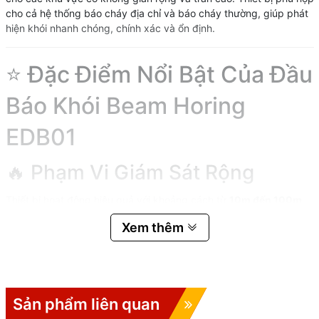
cho cả hệ thống báo cháy địa chỉ và báo cháy thường, giúp phát
hiện khói nhanh chóng, chính xác và ổn định.
⭐ Đặc Điểm Nổi Bật Của Đầu
Báo Khói Beam Horing
EDB01
🔥 Phạm Vi Giám Sát Rộng
Thiết bị hoạt động hiệu quả với khoảng cách từ
10m đến 100m
,
tùy theo số lượng lăng kính phản xạ được sử dụng. Giải pháp tối
Xem thêm
ưu cho nhà xưởng, kho hàng, hội trường lớn và trung tâm thương
mại.
🎯 Độ Nhạy Có Thể Điều Chỉnh
Sản phẩm liên quan
Horing EDB01 hỗ trợ
4 mức độ nhạy
: