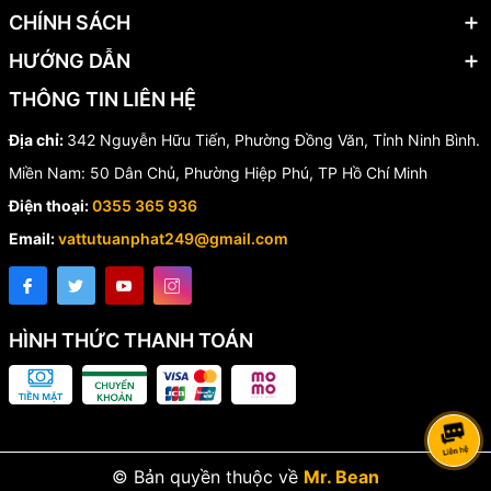
CHÍNH SÁCH
Đầu báo khói phản xạ Horing EDB01 được ứng dụng rộng rãi
HƯỚNG DẪN
trong các công trình có diện tích lớn hoặc trần cao như:
THÔNG TIN LIÊN HỆ
🏬 Nhà kho, kho logistics
🏭 Nhà máy, xưởng sản xuất
Địa chỉ:
342 Nguyễn Hữu Tiến, Phường Đồng Văn, Tỉnh Ninh Bình.
🏟️ Hội trường, trung tâm sự kiện
🛍️ Trung tâm thương mại
Miền Nam: 50 Dân Chủ, Phường Hiệp Phú, TP Hồ Chí Minh
✈️ Nhà ga, sân bay
Điện thoại:
0355 365 936
⛪ Nhà thờ, khu triển lãm
Email:
vattutuanphat249@gmail.com
Thiết bị giúp tiết kiệm số lượng đầu báo so với đầu báo khói điểm
truyền thống, đồng thời nâng cao hiệu quả giám sát cháy.
HÌNH THỨC THANH TOÁN
© Bản quyền thuộc về
Mr. Bean