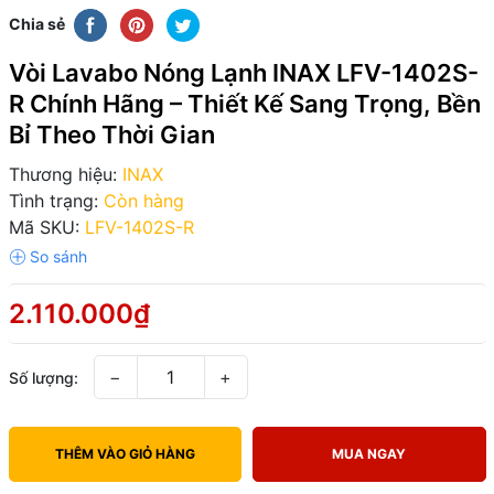
Chia sẻ
Vòi Lavabo Nóng Lạnh INAX LFV-1402S-
R Chính Hãng – Thiết Kế Sang Trọng, Bền
Bỉ Theo Thời Gian
Thương hiệu:
INAX
Tình trạng:
Còn hàng
Mã SKU:
LFV-1402S-R
2.110.000₫
−
+
Số lượng:
THÊM VÀO GIỎ HÀNG
MUA NGAY