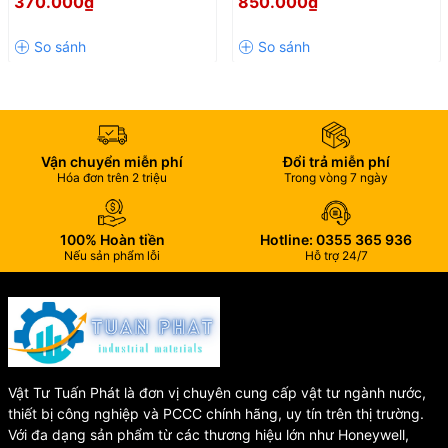
370.000₫
850.000₫
Hiệu Quả, Bền Đẹp Theo Thời
Đẹp Cho Mọi Không Gian
Gian
Phòng Tắm
🔹 Đầu Vòi Tạo Bọt – Tiết Kiệm
Nước
Đầu vòi tích hợp công nghệ phun trộn bọt khí giúp dòng nước êm
ái, giảm tiếng ồn và tiết kiệm lượng nước tiêu thụ đáng kể.
Vận chuyển miễn phí
Đổi trả miễn phí
🔹 Hạn Chế Bắn Nước Hiệu Quả
Hóa đơn trên 2 triệu
Trong vòng 7 ngày
Thiết kế đầu vòi thông minh giúp dòng nước chảy ổn định, hạn
100% Hoàn tiền
Hotline: 0355 365 936
chế tình trạng bắn nước ra ngoài lavabo, giữ cho khu vực sử
Nếu sản phẩm lỗi
Hỗ trợ 24/7
dụng luôn sạch sẽ và khô ráo.
📌 Thông Tin Sản Phẩm
🏷️ Mã sản phẩm: LFV-1402S-R
Vật Tư Tuấn Phát là đơn vị chuyên cung cấp vật tư ngành nước,
🏭 Thương hiệu: INAX
thiết bị công nghiệp và PCCC chính hãng, uy tín trên thị trường.
🚰 Loại sản phẩm: Vòi lavabo nóng lạnh
Với đa dạng sản phẩm từ các thương hiệu lớn như Honeywell,
🛠️ Chất liệu thân vòi: Đồng nguyên chất