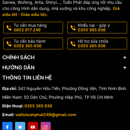
Sanwa, Wufeng, Arita, Shinyi…, Tuấn Phát đáp ứng tốt nhu cầu
✨ Bề mặt: Mạ Crom/Niken cao cấp
cho công trình dân dụng, nhà xưởng và khu công nghiệp.
Giá
💧 Công nghệ: Phun trộn bọt khí tiết kiệm nước
siêu tốt - Giao siêu tốc.
🎯 Ứng Dụng Phù Hợp
Tư vấn mua hàng
Khiếu nại - góp ý
0852 917 249
0355 365 936
Vòi lavabo INAX LFV-1402S-R thích hợp lắp đặt cho:
Tư vấn bảo hành
Hỗ trợ sửa chữa
0355 365 936
0355 365 936
🏠 Nhà ở gia đình
🏨 Khách sạn, resort
CHÍNH SÁCH
🏢 Căn hộ cao cấp
HƯỚNG DẪN
🚿 Phòng tắm hiện đại
🛁 Khu vệ sinh công cộng cao cấp
THÔNG TIN LIÊN HỆ
Địa chỉ:
342 Nguyễn Hữu Tiến, Phường Đồng Văn, Tỉnh Ninh Bình.
🛒 Vì Sao Nên Chọn Vòi
Miền Nam: 50 Dân Chủ, Phường Hiệp Phú, TP Hồ Chí Minh
Lavabo INAX LFV-1402S-R?
Điện thoại:
0355 365 936
Email:
vattutuanphat249@gmail.com
✔️ Thiết kế đẹp, hiện đại
✔️ Độ bền cao, chống ăn mòn tốt