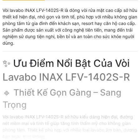
Vòi lavabo INAX LFV-1402S-R là dòng vòi rửa mặt cao cấp sở hữu
thiết kế hiện đại, nhỏ gọn và tinh tế, phù hợp với nhiều không gian
phòng tắm từ gia đình đến khách sạn, resort hay căn hộ cao cấp.
Sản phẩm được sản xuất với công nghệ tiên tiến, mang đến trải
nghiệm sử dụng tiện nghi, bền bỉ và an toàn cho sức khỏe người
dùng.
✨ Ưu Điểm Nổi Bật Của Vòi
Lavabo INAX LFV-1402S-R
🔹 Thiết Kế Gọn Gàng – Sang
Trọng
Vòi lavabo INAX LFV-1402S-R sở hữu kiểu dáng hiện đại, đường
nét mềm mại và tinh tế giúp tăng tính thẩm mỹ cho không gian
phòng tắm. Thiết kế phù hợp với nhiều loại lavabo âm bàn, dương
bàn hoặc treo tường.