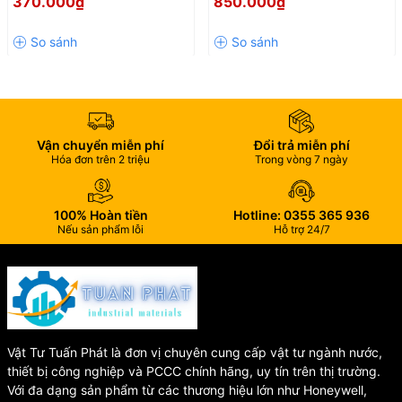
370.000₫
850.000₫
🔹
Thiết kế:
Thân liền củ sen
Hiệu Quả, Bền Đẹp Theo Thời
Đẹp Cho Mọi Không Gian
🔹
Gian
Kiểu dáng:
Hiện đại, tối giản
Phòng Tắm
🔹
Bát sen:
300 x 200 mm, 1 chế độ phun
🔹
Tay sen:
Dáng trụ, 1 chế độ phun
🔹
Chiều cao thân sen:
1225 mm
🔹
Kích thước tổng thể:
1225 x 430 mm (Cao x Rộng)
Vận chuyển miễn phí
Đổi trả miễn phí
🌟 Vì Sao Nên Chọn Sen Cây
Hóa đơn trên 2 triệu
Trong vòng 7 ngày
INAX BFV-60S?
100% Hoàn tiền
Hotline: 0355 365 936
Nếu sản phẩm lỗi
Hỗ trợ 24/7
✔️ Thiết kế đẹp, nâng tầm không gian phòng tắm
✔️ Chất liệu cao cấp, chống gỉ sét hiệu quả
✔️ Dễ dàng vệ sinh, luôn sáng bóng như mới
✔️ Trải nghiệm tắm thoải mái với bát sen lớn
✔️ Thương hiệu INAX uy tín, chất lượng Nhật Bản
Vật Tư Tuấn Phát là đơn vị chuyên cung cấp vật tư ngành nước,
🛒 Mua Sen Cây INAX BFV-
thiết bị công nghiệp và PCCC chính hãng, uy tín trên thị trường.
Với đa dạng sản phẩm từ các thương hiệu lớn như Honeywell,