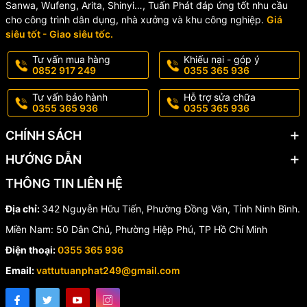
60S Chính Hãng Ở Đâu?
Sanwa, Wufeng, Arita, Shinyi…, Tuấn Phát đáp ứng tốt nhu cầu
cho công trình dân dụng, nhà xưởng và khu công nghiệp.
Giá
Nếu bạn đang tìm kiếm
sen cây INAX BFV-60S chính hãng
, hãy
siêu tốt - Giao siêu tốc.
lựa chọn đơn vị phân phối uy tín để đảm bảo sản phẩm chất
Tư vấn mua hàng
Khiếu nại - góp ý
lượng, đầy đủ bảo hành và mức giá tốt nhất.
0852 917 249
0355 365 936
Hotline/Zalo:
0355 365 936 - 0852 917 249
Tư vấn bảo hành
Hỗ trợ sửa chữa
📦 Giao hàng toàn quốc – hỗ trợ nhanh chóng
0355 365 936
0355 365 936
CHÍNH SÁCH
HƯỚNG DẪN
THÔNG TIN LIÊN HỆ
Địa chỉ:
342 Nguyễn Hữu Tiến, Phường Đồng Văn, Tỉnh Ninh Bình.
Miền Nam: 50 Dân Chủ, Phường Hiệp Phú, TP Hồ Chí Minh
Điện thoại:
0355 365 936
Email:
vattutuanphat249@gmail.com