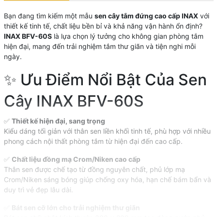
Bạn đang tìm kiếm một mẫu
sen cây tắm đứng cao cấp INAX
với
thiết kế tinh tế, chất liệu bền bỉ và khả năng vận hành ổn định?
INAX BFV-60S
là lựa chọn lý tưởng cho không gian phòng tắm
hiện đại, mang đến trải nghiệm tắm thư giãn và tiện nghi mỗi
ngày.
✨ Ưu Điểm Nổi Bật Của Sen
Cây INAX BFV-60S
✅
Thiết kế hiện đại, sang trọng
Kiểu dáng tối giản với thân sen liền khối tinh tế, phù hợp với nhiều
phong cách nội thất phòng tắm từ hiện đại đến cao cấp.
✅
Chất liệu đồng mạ Crom/Niken cao cấp
Thân sen được chế tạo từ đồng nguyên chất, phủ lớp mạ
Crom/Niken sáng bóng giúp chống oxy hóa, hạn chế bám bẩn và
duy trì vẻ đẹp lâu dài.
✅
Bát sen cỡ lớn cho trải nghiệm thư giãn