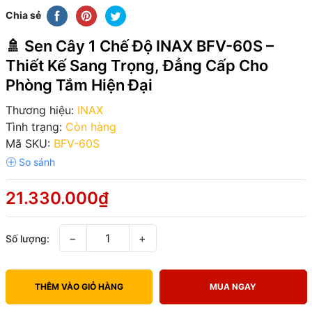
Chia sẻ
🚿 Sen Cây 1 Chế Độ INAX BFV-60S –
Thiết Kế Sang Trọng, Đẳng Cấp Cho
Phòng Tắm Hiện Đại
Thương hiệu:
INAX
Tình trạng:
Còn hàng
Mã SKU:
BFV-60S
21.330.000₫
−
+
Số lượng:
THÊM VÀO GIỎ HÀNG
MUA NGAY