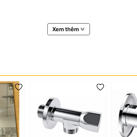
 INAX LFV-P02B
Xem thêm
 định, hạn chế tối đa tình trạng quên khóa nước, góp phần tiết kiệm 
 năng chống ăn mòn, chịu lực tốt và đảm bảo độ bền lâu dài.
rọng
bám bẩn và dễ dàng vệ sinh trong quá trình sử dụng.
ng sử dụng, đặc biệt tại các khu vực công cộng.