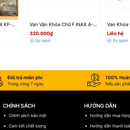
ông Cộng
ệp và vệ sinh cho các công trình công cộng.
X KF-
Van Vặn Khóa Chữ F INAX A-
Van Khóa 
, Bền Đẹp
703-8 Chính Hãng – Bền Bỉ,
Xi Chính 
320.000₫
Liên hệ
 Phòng
Đóng Mở Nhanh, Chống Rò Rỉ
Giảm Áp H
Hiệu Quả
Cầu & Vòi 
Đổi trả miễn phí
100% Hoàn
Trong vòng 7 ngày
Nếu sản phẩm
CHÍNH SÁCH
HƯỚNG DẪN
Chính sách bảo mật
Hướng dẫn mua hàn
nh sản phẩm.
ng bóng.
Cam kết chất lượng
Hướng dẫn thanh to