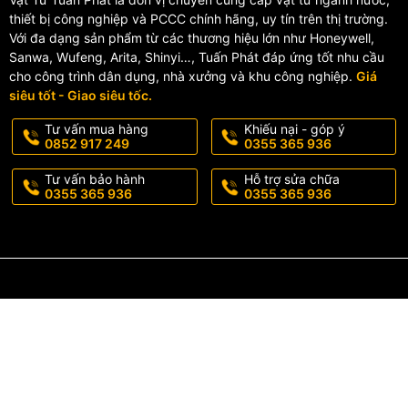
🔧 Kiểm tra áp lực nước phù hợp trước khi lắp đặt.
thiết bị công nghiệp và PCCC chính hãng, uy tín trên thị trường.
Với đa dạng sản phẩm từ các thương hiệu lớn như Honeywell,
✅ Vì Sao Nên Chọn Vòi Lav
Sanwa, Wufeng, Arita, Shinyi…, Tuấn Phát đáp ứng tốt nhu cầu
cho công trình dân dụng, nhà xưởng và khu công nghiệp.
Giá
siêu tốt - Giao siêu tốc.
✔️ Công nghệ Nhật Bản hiện đại
✔️ Tiết kiệm nước tối ưu
Tư vấn mua hàng
Khiếu nại - góp ý
✔️ Chất liệu đồng bền bỉ
0852 917 249
0355 365 936
✔️ Lớp mạ Crom-Niken cao cấp
✔️ Phù hợp công trình công cộng và dân dụng
Tư vấn bảo hành
Hỗ trợ sửa chữa
0355 365 936
0355 365 936
✔️ Thương hiệu INAX uy tín hàng đầu
📞 Liên hệ ngay để nhận báo giá
giá tốt nhất cùng nhiều ưu đãi h
Hotline/Zalo:
0355 365 936 - 0852 917 249
📦 Giao hàng toàn quốc – hỗ trợ nhanh chóng