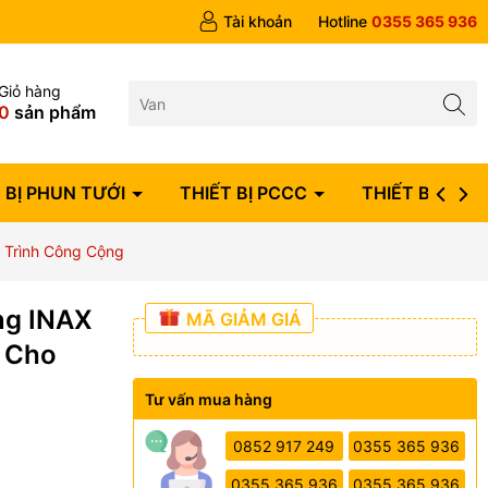
ngày
Tài khoản
Hotline
0355 365 936
Giỏ hàng
0
sản phẩm
 BỊ PHUN TƯỚI
THIẾT BỊ PCCC
THIẾT BỊ ĐIỆN
 Trình Công Cộng
ng INAX
MÃ GIẢM GIÁ
c Cho
Tư vấn mua hàng
0852 917 249
0355 365 936
0355 365 936
0355 365 936