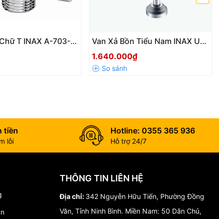
Chữ T INAX A-703-7
Van Xả Bồn Tiểu Nam INAX UF-
Hãng – Khóa Nước,
7V Chính Hãng – Tiết Kiệm
1.640.000₫
iệu Quả Cho Bồn
Nước, Bền Bỉ Theo Công Nghệ
Xịt
Nhật Bản
 tiền
Hotline: 0355 365 936
 lỗi
Hỗ trợ 24/7
THÔNG TIN LIÊN HỆ
g
Địa chỉ:
342 Nguyễn Hữu Tiến, Phường Đồng
Văn, Tỉnh Ninh Bình. Miền Nam: 50 Dân Chủ,
án