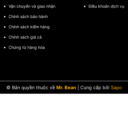
Vận chuyển và giao nhận
Điều khoản dịch vụ
Chính sách bảo hành
abo INAX LFV-P02B?
Chính sách kiểm hàng
Chính sách giá cả
Chứng từ hàng hóa
 vòi lavabo ngắt nước tự động IN
ấp dẫn!
© Bản quyền thuộc về
Mr. Bean
|
Cung cấp bởi
Sapo