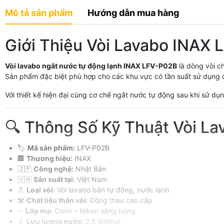
Mô tả sản phẩm
Hướng dẫn mua hàng
Giới Thiệu Vòi Lavabo INAX
Vòi lavabo ngắt nước tự động lạnh INAX LFV-P02B
là dòng vòi c
Sản phẩm đặc biệt phù hợp cho các khu vực có tần suất sử dụng c
Với thiết kế hiện đại cùng cơ chế ngắt nước tự động sau khi sử d
🔍 Thông Số Kỹ Thuật Vòi L
🏷️
Mã sản phẩm:
LFV-P02B
🏢
Thương hiệu:
INAX
🇯🇵
Công nghệ:
Nhật Bản
🇻🇳
Sản xuất tại:
Việt Nam
🚿
Loại vòi:
Vòi lavabo bán tự động, nước lạnh
🛠️
Chất liệu thân vòi:
Đồng thau cao cấp
✨
Lớp mạ:
Crom – Niken sáng bóng
💧
Lưu lượng nước:
2,5 lít/phút