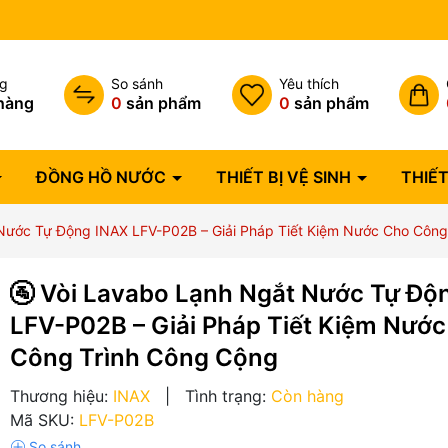
Bảo hành lỗi 1 đổi 1 trong 07 
ng
So sánh
Yêu thích
hàng
0
sản phẩm
0
sản phẩm
ĐỒNG HỒ NƯỚC
THIẾT BỊ VỆ SINH
THIẾT
 Nước Tự Động INAX LFV-P02B – Giải Pháp Tiết Kiệm Nước Cho Công
🚰 Vòi Lavabo Lạnh Ngắt Nước Tự Độ
LFV-P02B – Giải Pháp Tiết Kiệm Nướ
Công Trình Công Cộng
Thương hiệu:
INAX
|
Tình trạng:
Còn hàng
Mã SKU:
LFV-P02B