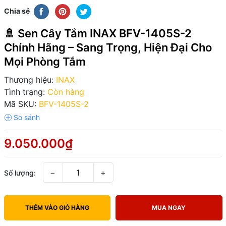
Chia sẻ
🚿 Sen Cây Tắm INAX BFV-1405S-2
Chính Hãng – Sang Trọng, Hiện Đại Cho
Mọi Phòng Tắm
Thương hiệu:
INAX
Tình trạng:
Còn hàng
Mã SKU:
BFV-1405S-2
9.050.000₫
−
+
Số lượng:
THÊM VÀO GIỎ HÀNG
MUA NGAY