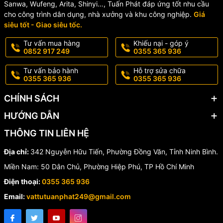
Sanwa, Wufeng, Arita, Shinyi…, Tuấn Phát đáp ứng tốt nhu cầu
Tắm INAX BFV-1405S-2
cho công trình dân dụng, nhà xưởng và khu công nghiệp.
Giá
siêu tốt - Giao siêu tốc.
✔️ Thiết kế sang trọng, đẳng cấp.
Tư vấn mua hàng
Khiếu nại - góp ý
✔️ Tay sen 5 chế độ tiện lợi.
0852 917 249
0355 365 936
✔️ Bát sen lớn cho trải nghiệm tắm thư giãn.
✔️ Van Ceramic bền bỉ, chống rò rỉ.
Tư vấn bảo hành
Hỗ trợ sửa chữa
✔️ Lớp mạ Crom/Niken sáng bóng lâu dài.
0355 365 936
0355 365 936
✔️ Chính hãng INAX, chất lượng tiêu chuẩn Nhật Bản.
CHÍNH SÁCH
HƯỚNG DẪN
THÔNG TIN LIÊN HỆ
Địa chỉ:
342 Nguyễn Hữu Tiến, Phường Đồng Văn, Tỉnh Ninh Bình.
Miền Nam: 50 Dân Chủ, Phường Hiệp Phú, TP Hồ Chí Minh
Điện thoại:
0355 365 936
Email:
vattutuanphat249@gmail.com