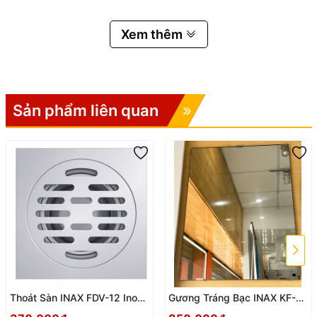
tắm.
✅
Tay sen 5 chế độ phun
Xem thêm
Nhiều chế độ nước linh hoạt.
Tia nước mềm mại giúp giảm căng thẳng và massage cơ thể
hiệu quả.
Sản phẩm liên quan
✅
Chất liệu bền bỉ
Lớp mạ Crom/Niken dày, sáng bóng lâu dài.
Chống ăn mòn và dễ dàng vệ sinh.
✅
Van điều khiển Ceramic cao cấp
Đóng mở nhẹ nhàng.
Chống rò rỉ hiệu quả trong mọi điều kiện áp lực nước.
✅
Công nghệ tạo bọt khí
Vòi phun được thiết kế ẩn bên trong.
Dòng nước êm ái, tiết kiệm nước và mang lại cảm giác dễ
chịu.
Thoát Sàn INAX FDV-12 Inox
Gương Tráng Bạc INAX KF-
304 Cao Cấp – Chống Mùi
4560VA – Sang Trọng, Bền
✅
Điều chỉnh nhiệt độ nhanh chóng