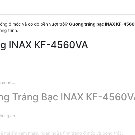
ống ố mốc và có độ bền vượt trội?
Gương tráng bạc INAX KF-456
ông trình.
ng INAX KF-4560VA
esort...
ơng Tráng Bạc INAX KF-4560V
hời gian.
 hơi ẩm xâm nhập, ngăn ngừa tình trạng ố mốc và bong tróc.