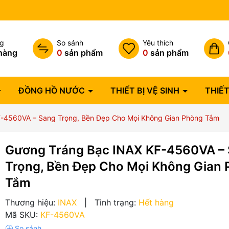
Bảo hành lỗi 1 đổi 1 trong 07 
ng
So sánh
Yêu thích
hàng
0
sản phẩm
0
sản phẩm
ĐỒNG HỒ NƯỚC
THIẾT BỊ VỆ SINH
THIẾT
-4560VA – Sang Trọng, Bền Đẹp Cho Mọi Không Gian Phòng Tắm
Gương Tráng Bạc INAX KF-4560VA –
Trọng, Bền Đẹp Cho Mọi Không Gian
Tắm
Thương hiệu:
INAX
|
Tình trạng:
Hết hàng
Mã SKU:
KF-4560VA