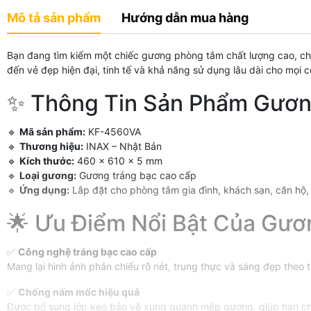
Mô tả sản phẩm
Hướng dẫn mua hàng
Bạn đang tìm kiếm một chiếc gương phòng tắm chất lượng cao, ch
đến vẻ đẹp hiện đại, tinh tế và khả năng sử dụng lâu dài cho mọi c
✨ Thông Tin Sản Phẩm Gươ
🔹
Mã sản phẩm:
KF-4560VA
🔹
Thương hiệu:
INAX – Nhật Bản
🔹
Kích thước:
460 x 610 x 5 mm
🔹
Loại gương:
Gương tráng bạc cao cấp
🔹
Ứng dụng:
Lắp đặt cho phòng tắm gia đình, khách sạn, căn hộ, r
🌟 Ưu Điểm Nổi Bật Của Gư
✅
Công nghệ tráng bạc cao cấp
Mang lại hình ảnh phản chiếu rõ nét, trung thực và sáng đẹp theo t
✅
Chống nấm mốc hiệu quả
Được bổ sung lớp keo bảo vệ xung quanh mép gương, giúp hạn chế