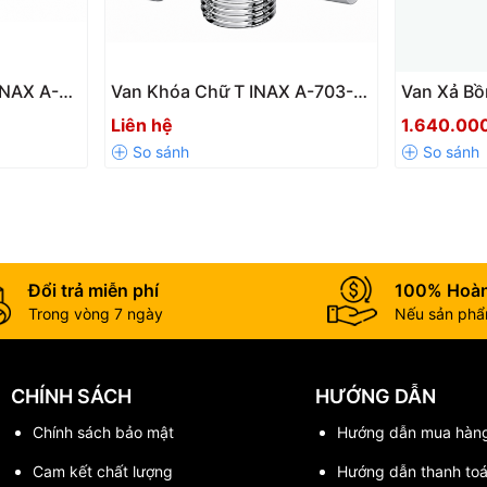
INAX A-
Van Khóa Chữ T INAX A-703-7
Van Xả Bồ
á tốt nhất cho Gương Tráng Bạc I
ền Bỉ,
Xi Chính Hãng – Khóa Nước,
7V Chính 
Liên hệ
1.640.00
ng Rò Rỉ
Giảm Áp Hiệu Quả Cho Bồn
Nước, Bền
Cầu & Vòi Xịt
Nhật Bản
Đổi trả miễn phí
100% Hoàn
Trong vòng 7 ngày
Nếu sản phẩm
CHÍNH SÁCH
HƯỚNG DẪN
Chính sách bảo mật
Hướng dẫn mua hàn
Cam kết chất lượng
Hướng dẫn thanh to