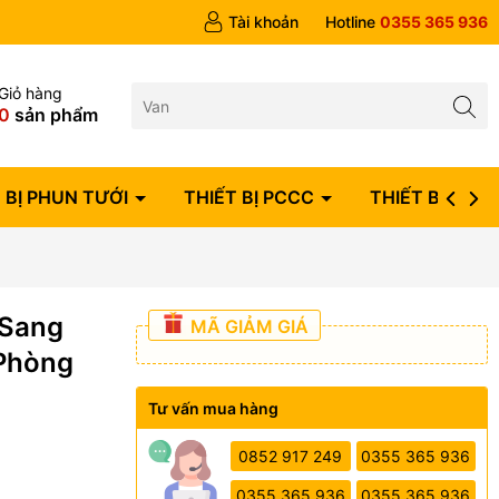
ngày
Tài khoản
Hotline
0355 365 936
Giỏ hàng
0
sản phẩm
 BỊ PHUN TƯỚI
THIẾT BỊ PCCC
THIẾT BỊ ĐIỆN
 Sang
MÃ GIẢM GIÁ
 Phòng
Tư vấn mua hàng
0852 917 249
0355 365 936
0355 365 936
0355 365 936