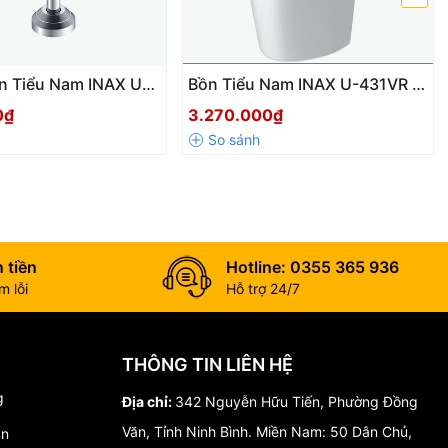
n Tiểu Nam INAX UF-
Bồn Tiểu Nam INAX U-431VR –
NAX KF-4560VA!
Hãng – Tiết Kiệm
Thiết Kế Treo Tường Hiện Đại,
0₫
3.270.000₫
 Bỉ Theo Công Nghệ
Xả Sạch Hiệu Quả
 tiền
Hotline: 0355 365 936
 lỗi
Hỗ trợ 24/7
THÔNG TIN LIÊN HỆ
g
Địa chỉ:
342 Nguyễn Hữu Tiến, Phường Đồng
Văn, Tỉnh Ninh Bình. Miền Nam: 50 Dân Chủ,
án