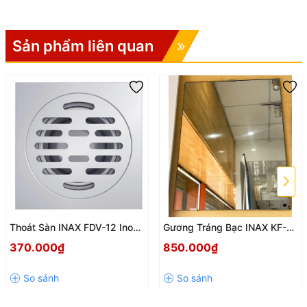
Sản phẩm liên quan
Thoát Sàn INAX FDV-12 Inox
Gương Tráng Bạc INAX KF-
304 Cao Cấp – Chống Mùi
4560VA – Sang Trọng, Bền
370.000₫
850.000₫
Hiệu Quả, Bền Đẹp Theo Thời
Đẹp Cho Mọi Không Gian
Gian
Phòng Tắm