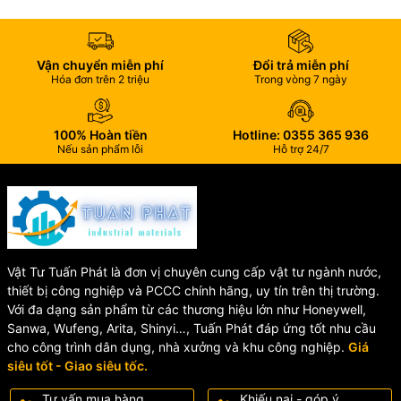
Vận chuyển miễn phí
Đổi trả miễn phí
Hóa đơn trên 2 triệu
Trong vòng 7 ngày
100% Hoàn tiền
Hotline: 0355 365 936
Nếu sản phẩm lỗi
Hỗ trợ 24/7
Vật Tư Tuấn Phát là đơn vị chuyên cung cấp vật tư ngành nước,
thiết bị công nghiệp và PCCC chính hãng, uy tín trên thị trường.
Với đa dạng sản phẩm từ các thương hiệu lớn như Honeywell,
Sanwa, Wufeng, Arita, Shinyi…, Tuấn Phát đáp ứng tốt nhu cầu
cho công trình dân dụng, nhà xưởng và khu công nghiệp.
Giá
siêu tốt - Giao siêu tốc.
Tư vấn mua hàng
Khiếu nại - góp ý