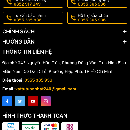
0852 917 249
0355 365 936
Tư vấn bảo hành
Hỗ trợ sửa chữa
0355 365 936
0355 365 936
CHÍNH SÁCH
HƯỚNG DẪN
THÔNG TIN LIÊN HỆ
Địa chỉ:
342 Nguyễn Hữu Tiến, Phường Đồng Văn, Tỉnh Ninh Bình.
Miền Nam: 50 Dân Chủ, Phường Hiệp Phú, TP Hồ Chí Minh
Điện thoại:
0355 365 936
Email:
vattutuanphat249@gmail.com
HÌNH THỨC THANH TOÁN