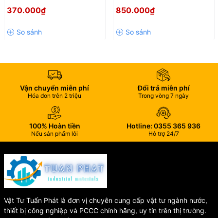
💎 Ưu Điểm Khi Lắp Đặt Vòi
304 Cao Cấp – Chống Mùi
4560VA – Sang Trọng, Bền
370.000₫
850.000₫
Hiệu Quả, Bền Đẹp Theo Thời
Đẹp Cho Mọi Không Gian
Rửa Chén INAX SFV-800S
Gian
Phòng Tắm
✔️ Tiết kiệm nước hiệu quả
✔️ Dễ dàng vệ sinh và lau chùi
✔️ Chống gỉ sét, chống ăn mòn tốt
✔️ Phù hợp với đa số chậu rửa chén hiện nay
Vận chuyển miễn phí
Đổi trả miễn phí
✔️ Độ bền cao, sử dụng lâu dài
Hóa đơn trên 2 triệu
Trong vòng 7 ngày
⚠️ Hướng Dẫn Bảo Quản
100% Hoàn tiền
Hotline: 0355 365 936
🔸 Không sử dụng các chất tẩy rửa có tính axit mạnh để vệ sinh
Nếu sản phẩm lỗi
Hỗ trợ 24/7
sản phẩm.
🔸 Nên lau chùi bằng khăn mềm để giữ độ sáng bóng của lớp mạ
Crom/Niken.
🔸 Kiểm tra định kỳ các đầu nối cấp nước để đảm bảo vận hành
ổn định.
Vật Tư Tuấn Phát là đơn vị chuyên cung cấp vật tư ngành nước,
🛒 Mua Vòi Rửa Chén INAX
thiết bị công nghiệp và PCCC chính hãng, uy tín trên thị trường.