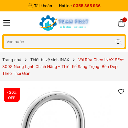
Tài khoản
Hotline
0355 365 936
0
Trang chủ
Thiết bị vệ sinh INAX
Vòi Rửa Chén INAX SFV-
800S Nóng Lạnh Chính Hãng – Thiết Kế Sang Trọng, Bền Đẹp
Theo Thời Gian
- 20%
OFF