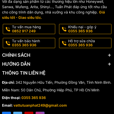
Với đa dạng sản phẩm từ các thương hiệu lớn như Honeywell,
SFV-800S Chính Hãng Ở
Sanwa, Wufeng, Arita, Shinyi…, Tuấn Phát đáp ứng tốt nhu cầu
cho công trình dân dụng, nhà xưởng và khu công nghiệp.
Giá
Đâu?
siêu tốt - Giao siêu tốc.
Tư vấn mua hàng
Khiếu nại - góp ý
Vòi rửa chén
INAX SFV-800S nóng lạnh
là lựa chọn lý tưởng cho
0852 917 249
0355 365 936
những gia đình mong muốn sở hữu một thiết bị nhà bếp chất
lượng cao, bền đẹp và tiện nghi. Sản phẩm chính hãng với công
Tư vấn bảo hành
Hỗ trợ sửa chữa
nghệ Nhật Bản, mang lại trải nghiệm sử dụng tối ưu và nâng cao
0355 365 936
0355 365 936
giá trị không gian bếp.
CHÍNH SÁCH
☎️ Liên hệ ngay để được tư vấn và nhận báo giá ưu đãi nhất!
HƯỚNG DẪN
Hotline/Zalo:
0355 365 936 - 0852 917 249
THÔNG TIN LIÊN HỆ
📦 Giao hàng toàn quốc – hỗ trợ nhanh chóng
Địa chỉ:
342 Nguyễn Hữu Tiến, Phường Đồng Văn, Tỉnh Ninh Bình.
Miền Nam: 50 Dân Chủ, Phường Hiệp Phú, TP Hồ Chí Minh
Điện thoại:
0355 365 936
Email:
vattutuanphat249@gmail.com