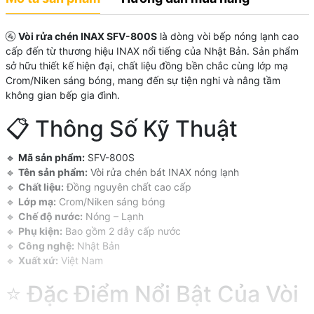
🚰
Vòi rửa chén INAX SFV-800S
là dòng vòi bếp nóng lạnh cao
cấp đến từ thương hiệu INAX nổi tiếng của Nhật Bản. Sản phẩm
sở hữu thiết kế hiện đại, chất liệu đồng bền chắc cùng lớp mạ
Crom/Niken sáng bóng, mang đến sự tiện nghi và nâng tầm
không gian bếp gia đình.
📋 Thông Số Kỹ Thuật
🔹
Mã sản phẩm:
SFV-800S
🔹
Tên sản phẩm:
Vòi rửa chén bát INAX nóng lạnh
🔹
Chất liệu:
Đồng nguyên chất cao cấp
🔹
Lớp mạ:
Crom/Niken sáng bóng
🔹
Chế độ nước:
Nóng – Lạnh
🔹
Phụ kiện:
Bao gồm 2 dây cấp nước
🔹
Công nghệ:
Nhật Bản
🔹
Xuất xứ:
Việt Nam
⭐ Đặc Điểm Nổi Bật Của Vòi