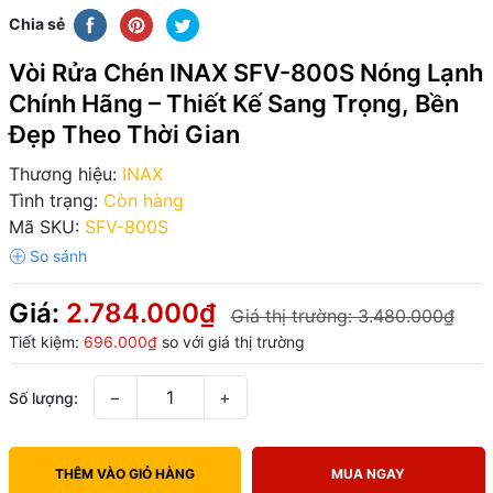
Chia sẻ
Vòi Rửa Chén INAX SFV-800S Nóng Lạnh
Chính Hãng – Thiết Kế Sang Trọng, Bền
Đẹp Theo Thời Gian
Thương hiệu:
INAX
Tình trạng:
Còn hàng
Mã SKU:
SFV-800S
Giá:
2.784.000₫
Giá thị trường:
3.480.000₫
Tiết kiệm:
696.000₫
so với giá thị trường
−
+
Số lượng:
THÊM VÀO GIỎ HÀNG
MUA NGAY