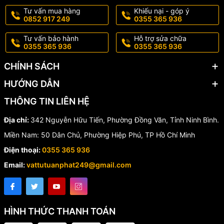
✔️ Thiết kế hiện đại, dễ sử dụng.
Tư vấn mua hàng
Khiếu nại - góp ý
✔️ Chất lượng bền bỉ, ít hư hỏng.
0852 917 249
0355 365 936
✔️ Dễ dàng thay thế và bảo trì.
Tư vấn bảo hành
Hỗ trợ sửa chữa
0355 365 936
0355 365 936
CHÍNH SÁCH
HƯỚNG DẪN
THÔNG TIN LIÊN HỆ
Địa chỉ:
342 Nguyễn Hữu Tiến, Phường Đồng Văn, Tỉnh Ninh Bình.
Miền Nam: 50 Dân Chủ, Phường Hiệp Phú, TP Hồ Chí Minh
Điện thoại:
0355 365 936
Email:
vattutuanphat249@gmail.com
HÌNH THỨC THANH TOÁN