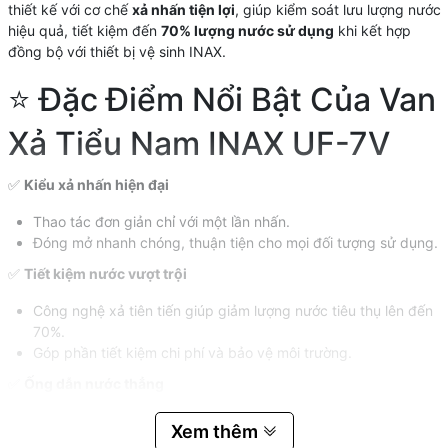
thiết kế với cơ chế
xả nhấn tiện lợi
, giúp kiểm soát lưu lượng nước
hiệu quả, tiết kiệm đến
70% lượng nước sử dụng
khi kết hợp
đồng bộ với thiết bị vệ sinh INAX.
⭐ Đặc Điểm Nổi Bật Của Van
Xả Tiểu Nam INAX UF-7V
✅
Kiểu xả nhấn hiện đại
Thao tác đơn giản chỉ với một lần nhấn.
Đóng mở nhanh chóng, thuận tiện cho mọi đối tượng sử dụng.
✅
Tiết kiệm nước vượt trội
Công nghệ xả tiên tiến giúp giảm lượng nước tiêu thụ lên đến
70%.
Góp phần tiết kiệm chi phí và bảo vệ môi trường.
✅
Ống dẫn nước thẳng
Thiết kế tối ưu dòng chảy.
Xem thêm
Tăng hiệu quả xả rửa và hạn chế tình trạng tắc nghẽn.