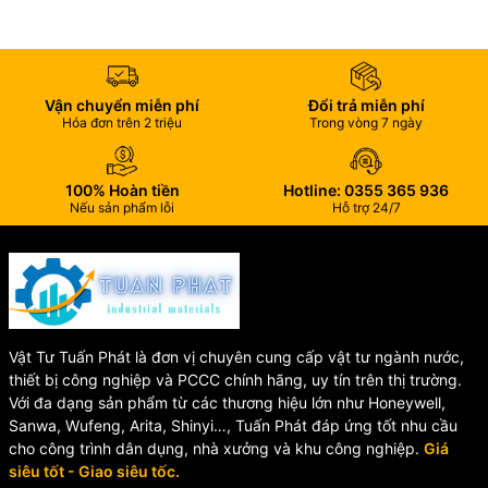
🔹
Chiều cao tổng thể:
245 mm
🔹
Đường kính ống:
Ø16 mm
🏢 Ứng Dụng Của Van Xả
Vận chuyển miễn phí
Đổi trả miễn phí
Hóa đơn trên 2 triệu
Trong vòng 7 ngày
Tiểu Nam UF-7V
🏠 Nhà ở dân dụng
100% Hoàn tiền
Hotline: 0355 365 936
Nếu sản phẩm lỗi
Hỗ trợ 24/7
🏢 Văn phòng làm việc
🏨 Khách sạn, resort
🏫 Trường học, bệnh viện
🛍️ Trung tâm thương mại
🚻 Nhà vệ sinh công cộng
🎯 Vì Sao Nên Chọn Van Xả
Vật Tư Tuấn Phát là đơn vị chuyên cung cấp vật tư ngành nước,
thiết bị công nghiệp và PCCC chính hãng, uy tín trên thị trường.
Tiểu Nam INAX UF-7V?
Với đa dạng sản phẩm từ các thương hiệu lớn như Honeywell,
Sanwa, Wufeng, Arita, Shinyi…, Tuấn Phát đáp ứng tốt nhu cầu
✔️ Thương hiệu INAX uy tín hàng đầu Nhật Bản.
cho công trình dân dụng, nhà xưởng và khu công nghiệp.
Giá
✔️ Tiết kiệm nước hiệu quả, giảm chi phí vận hành.
siêu tốt - Giao siêu tốc.