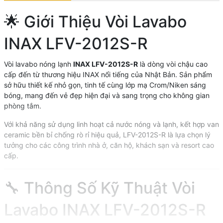
🌟 Giới Thiệu Vòi Lavabo
INAX LFV-2012S-R
Vòi lavabo nóng lạnh
INAX LFV-2012S-R
là dòng vòi chậu cao
cấp đến từ thương hiệu INAX nổi tiếng của Nhật Bản. Sản phẩm
sở hữu thiết kế nhỏ gọn, tinh tế cùng lớp mạ Crom/Niken sáng
bóng, mang đến vẻ đẹp hiện đại và sang trọng cho không gian
phòng tắm.
Với khả năng sử dụng linh hoạt cả nước nóng và lạnh, kết hợp van
ceramic bền bỉ chống rò rỉ hiệu quả, LFV-2012S-R là lựa chọn lý
tưởng cho các công trình nhà ở, căn hộ, khách sạn và resort cao
cấp.
🔧 Thông Số Kỹ Thuật Vòi
Lavabo INAX LFV-2012S-R