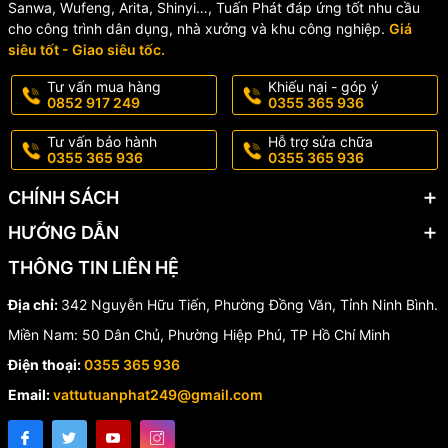
Sanwa, Wufeng, Arita, Shinyi…, Tuấn Phát đáp ứng tốt nhu cầu
Không Gian
cho công trình dân dụng, nhà xưởng và khu công nghiệp.
Giá
siêu tốt - Giao siêu tốc.
Kiểu dáng thanh lịch, đường nét mềm mại giúp sản phẩm dễ dàng
kết hợp với nhiều mẫu lavabo hiện đại.
Tư vấn mua hàng
Khiếu nại - góp ý
0852 917 249
0355 365 936
🏠 Ứng Dụng Thực Tế
Tư vấn bảo hành
Hỗ trợ sửa chữa
0355 365 936
0355 365 936
🔹 Phòng tắm gia đình
CHÍNH SÁCH
🔹 Chung cư cao cấp
HƯỚNG DẪN
🔹 Khách sạn – Resort
🔹 Nhà hàng, văn phòng
THÔNG TIN LIÊN HỆ
🔹 Công trình dân dụng và thương mại
Địa chỉ:
342 Nguyễn Hữu Tiến, Phường Đồng Văn, Tỉnh Ninh Bình.
✅ Vì Sao Nên Chọn INAX
Miền Nam: 50 Dân Chủ, Phường Hiệp Phú, TP Hồ Chí Minh
Điện thoại:
0355 365 936
LFV-2012S-R?
Email:
vattutuanphat249@gmail.com
✔️ Thương hiệu INAX uy tín hàng đầu Nhật Bản
✔️ Thiết kế sang trọng, hiện đại