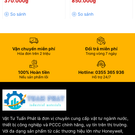
370.000₫
850.000₫
Hiệu Quả, Bền Đẹp Theo Thời
Đẹp Cho Mọi Không Gian
Trang bị lõi van ceramic chất lượng cao giúp đóng mở nhẹ nhàng,
Gian
Phòng Tắm
vận hành êm ái và chống rò rỉ hiệu quả.
✨ Lớp Mạ Crom/Niken Sáng
Bóng
Bề mặt được phủ lớp mạ Cr/Ni dày giúp chống ăn mòn, chống
Vận chuyển miễn phí
Đổi trả miễn phí
Hóa đơn trên 2 triệu
Trong vòng 7 ngày
oxy hóa và duy trì độ sáng bóng lâu dài.
🔩 Kết Cấu Chắc Chắn
100% Hoàn tiền
Hotline: 0355 365 936
Nếu sản phẩm lỗi
Hỗ trợ 24/7
Thân vòi được thiết kế với kết cấu vững vàng, chịu được áp lực
nước ổn định trong thời gian dài.
🚰 Dây Cấp Nước PEX Bền Bỉ
Dây cấp nước làm từ vật liệu PEX cao cấp, có khả năng chịu nhiệt
tốt, an toàn cho sức khỏe người dùng.
Vật Tư Tuấn Phát là đơn vị chuyên cung cấp vật tư ngành nước,
thiết bị công nghiệp và PCCC chính hãng, uy tín trên thị trường.
💎 Tăng Tính Thẩm Mỹ Cho
Với đa dạng sản phẩm từ các thương hiệu lớn như Honeywell,