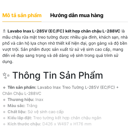
Mô tả sản phẩm
Hướng dẫn mua hàng
🚿
Lavabo Inax L-285V (EC/FC) kết hợp chân chậu L-288VC
là
mẫu chậu rửa mặt treo tường được nhiều gia đình, khách sạn, nhà
phố và căn hộ lựa chọn nhờ thiết kế hiện đại, gọn gàng và độ bền
vượt trội. Sản phẩm được sản xuất từ sứ vệ sinh cao cấp, mang
đến vẻ đẹp sang trọng và dễ dàng vệ sinh trong quá trình sử
dụng.
✨ Thông Tin Sản Phẩm
🔹
Tên sản phẩm:
Lavabo Inax Treo Tường L-285V (EC/FC) +
Chân Chậu L-288VC
🔹
Thương hiệu:
Inax
🔹
Màu sắc:
Trắng
🔹
Chất liệu:
Sứ vệ sinh cao cấp
🔹
Kiểu lắp đặt:
Treo tường kết hợp chân chậu ngắn
🔹
Kích thước chậu:
D426 x W497 x H176 mm