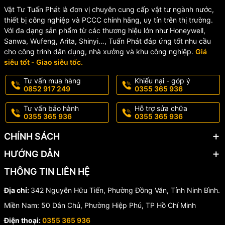
✔️ Khách sạn, resort
Vật Tư Tuấn Phát là đơn vị chuyên cung cấp vật tư ngành nước,
✔️ Nhà hàng, văn phòng
thiết bị công nghiệp và PCCC chính hãng, uy tín trên thị trường.
✔️ Công trình thương mại
Với đa dạng sản phẩm từ các thương hiệu lớn như Honeywell,
Sanwa, Wufeng, Arita, Shinyi…, Tuấn Phát đáp ứng tốt nhu cầu
cho công trình dân dụng, nhà xưởng và khu công nghiệp.
Giá
siêu tốt - Giao siêu tốc.
Tư vấn mua hàng
Khiếu nại - góp ý
0852 917 249
0355 365 936
Tư vấn bảo hành
Hỗ trợ sửa chữa
0355 365 936
0355 365 936
CHÍNH SÁCH
HƯỚNG DẪN
THÔNG TIN LIÊN HỆ
Địa chỉ:
342 Nguyễn Hữu Tiến, Phường Đồng Văn, Tỉnh Ninh Bình.
Miền Nam: 50 Dân Chủ, Phường Hiệp Phú, TP Hồ Chí Minh
Điện thoại:
0355 365 936