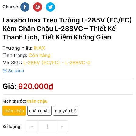
Chia sẻ
Lavabo Inax Treo Tường L-285V (EC/FC)
Kèm Chân Chậu L-288VC – Thiết Kế
Thanh Lịch, Tiết Kiệm Không Gian
Thương hiệu:
INAX
Tình trạng:
Còn hàng
Mã SKU:
L-285V (EC/FC) - L-288VC-0
Giá:
920.000₫
Kích thước:
thân chậu
thân chậu
chân chậu
nguyên bộ
−
+
Số lượng: