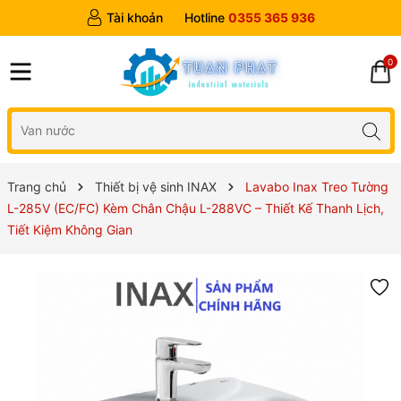
Tài khoản
Hotline
0355 365 936
0
Trang chủ
Thiết bị vệ sinh INAX
Lavabo Inax Treo Tường
L-285V (EC/FC) Kèm Chân Chậu L-288VC – Thiết Kế Thanh Lịch,
Tiết Kiệm Không Gian