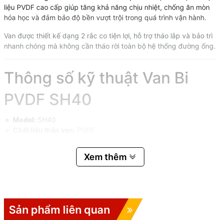
liệu PVDF cao cấp giúp tăng khả năng chịu nhiệt, chống ăn mòn
hóa học và đảm bảo độ bền vượt trội trong quá trình vận hành.
Van được thiết kế dạng 2 rắc co tiện lợi, hỗ trợ tháo lắp và bảo trì
nhanh chóng mà không cần tháo rời toàn bộ hệ thống đường ống.
Thông số kỹ thuật Van Bi
PVDF SH40
🔹
Model:
SH40
🔹
Chất liệu thân van:
PVDF
🔹
Kích thước:
DN15 – DN100
🔹
Kiểu kết nối:
Hàn nhiệt
Xem thêm
🔹
Gioăng làm kín:
VITON
🔹
Nhiệt độ làm việc:
0 – 120°C
🔹
Áp lực làm việc:
PN10
🔹
Xuất xứ:
China
Sản phẩm liên quan