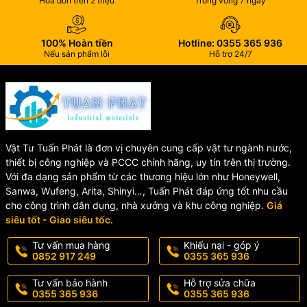
Hóa đơn trên 2 triệu
Trong vòng 7 ngày
🔧 Kết nối rắc co
100% Hoàn tiền
Hotline: 0355 365 936
Thiết kế 2 đầu rắc co hỗ trợ tháo lắp dễ dàng, thuận tiện cho việc
Nếu sản phẩm lỗi
Hỗ trợ 24/7
kiểm tra và bảo trì hệ thống.
Ưu điểm nổi bật của Van Bi
PVDF SH40
Vật Tư Tuấn Phát là đơn vị chuyên cung cấp vật tư ngành nước,
✅ Chống ăn mòn hóa chất cực tốt
thiết bị công nghiệp và PCCC chính hãng, uy tín trên thị trường.
✅ Chịu nhiệt độ cao lên đến 120°C
Với đa dạng sản phẩm từ các thương hiệu lớn như Honeywell,
✅ Đóng mở nhanh, vận hành nhẹ nhàng
Sanwa, Wufeng, Arita, Shinyi…, Tuấn Phát đáp ứng tốt nhu cầu
✅ Thiết kế 2 rắc co dễ bảo trì
cho công trình dân dụng, nhà xưởng và khu công nghiệp.
Giá
✅ Độ kín cao, hạn chế rò rỉ lưu chất
siêu tốt - Giao siêu tốc.
✅ Tuổi thọ cao, hoạt động ổn định
Tư vấn mua hàng
Khiếu nại - góp ý
0852 917 249
0355 365 936
Ứng dụng Van Bi 2 Rắc Co
Tư vấn bảo hành
Hỗ trợ sửa chữa
0355 365 936
0355 365 936