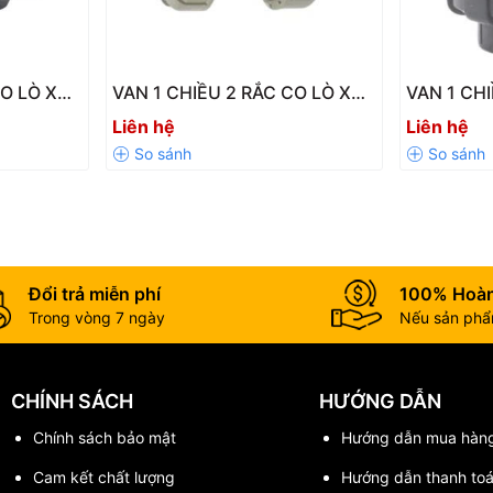
CO LÒ XO
VAN 1 CHIỀU 2 RẮC CO LÒ XO
VAN 1 CH
-DN100
PPH SH31-LX – Chịu Nhiệt Tốt,
UPVC SH14
Liên hệ
Liên hệ
Độ Bền Cao
Chống Ch
Đổi trả miễn phí
100% Hoàn
Trong vòng 7 ngày
Nếu sản phẩm
CHÍNH SÁCH
HƯỚNG DẪN
Chính sách bảo mật
Hướng dẫn mua hàn
Cam kết chất lượng
Hướng dẫn thanh to