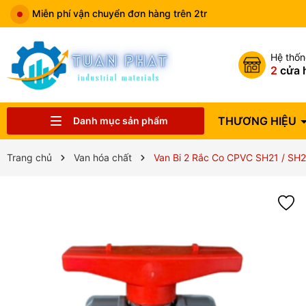
Miễn phí vận chuyển đơn hàng trên 2tr
Hệ thố
2
cửa 
THƯƠNG HIỆU
Danh mục sản phẩm
Catalog sản phẩm
VẬT TƯ NGÀNH NƯỚC
THIẾT BỊ NHÀ BẾP
THIẾT BỊ HVAC
VAN CÔNG NGHIỆP
THIẾT BỊ ĐIỆN
THIẾT BỊ PCCC
THIẾT BỊ PHUN TƯỚI
THIẾT BỊ VỆ SINH
ĐỒNG HỒ NƯỚC
THƯƠNG HIỆU
Trang chủ
Van hóa chất
Van Bi 2 Rắc Co CPVC SH21 / SH21