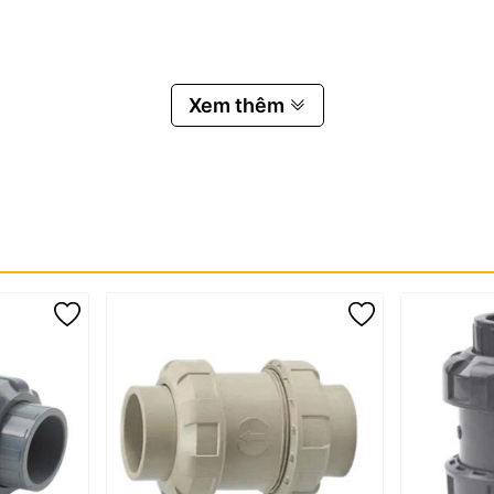
i CPVC SH21
Xem thêm
 Co CPVC