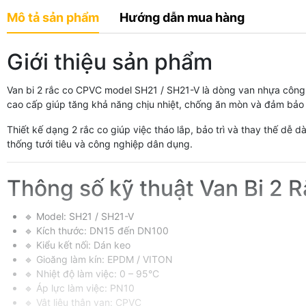
Mô tả sản phẩm
Hướng dẫn mua hàng
Giới thiệu sản phẩm
Van bi 2 rắc co CPVC model SH21 / SH21-V là dòng van nhựa công 
cao cấp giúp tăng khả năng chịu nhiệt, chống ăn mòn và đảm bảo đ
Thiết kế dạng 2 rắc co giúp việc tháo lắp, bảo trì và thay thế dễ
thống tưới tiêu và công nghiệp dân dụng.
Thông số kỹ thuật Van Bi 2
🔹 Model: SH21 / SH21-V
🔹 Kích thước: DN15 đến DN100
🔹 Kiểu kết nối: Dán keo
🔹 Gioăng làm kín: EPDM / VITON
🔹 Nhiệt độ làm việc: 0 – 95°C
🔹 Áp lực làm việc: PN10
🔹 Vật liệu thân van: CPVC