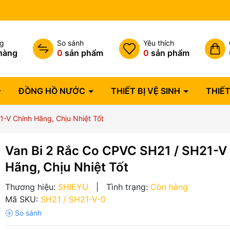
Bảo hành lỗi 1 đổi 1 trong 07 
ng
So sánh
Yêu thích
hàng
0
sản phẩm
0
sản phẩm
ĐỒNG HỒ NƯỚC
THIẾT BỊ VỆ SINH
THIẾT
-V Chính Hãng, Chịu Nhiệt Tốt
Van Bi 2 Rắc Co CPVC SH21 / SH21-V
Hãng, Chịu Nhiệt Tốt
Thương hiệu:
SHIEYU
|
Tình trạng:
Còn hàng
Mã SKU:
SH21 / SH21-V-0