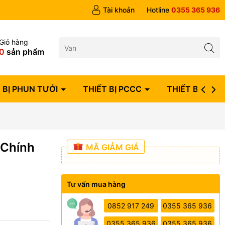
ngày
Tài khoản
Hotline
0355 365 936
Giỏ hàng
0
sản phẩm
 BỊ PHUN TƯỚI
THIẾT BỊ PCCC
THIẾT BỊ ĐIỆN
 Chính
MÃ GIẢM GIÁ
Tư vấn mua hàng
0852 917 249
0355 365 936
0355 365 936
0355 365 936