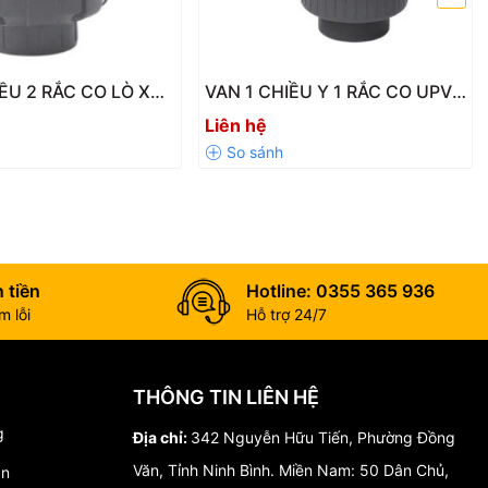
IỀU 2 RẮC CO LÒ XO
VAN 1 CHIỀU Y 1 RẮC CO UPVC
-LX – Độ Bền Cao,
SH41 – VANFIT CHINA
Liên hệ
ảy Ngược Hiệu Quả
 tiền
Hotline: 0355 365 936
 lỗi
Hỗ trợ 24/7
THÔNG TIN LIÊN HỆ
g
Địa chỉ:
342 Nguyễn Hữu Tiến, Phường Đồng
Văn, Tỉnh Ninh Bình. Miền Nam: 50 Dân Chủ,
án