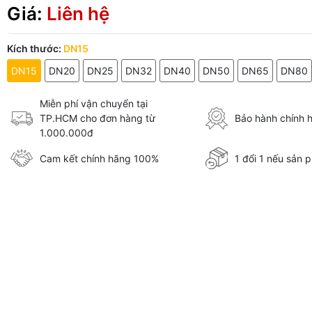
Giá:
Liên hệ
Kích thước:
DN15
DN15
DN20
DN25
DN32
DN40
DN50
DN65
DN80
Miễn phí vận chuyển tại
TP.HCM cho đơn hàng từ
Bảo hành chính 
1.000.000đ
Cam kết chính hãng 100%
1 đổi 1 nếu sản p