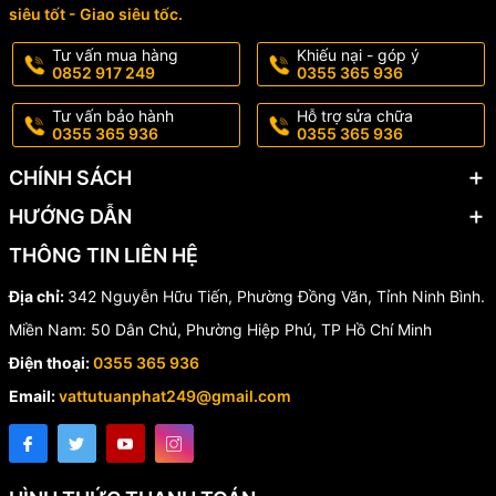
siêu tốt - Giao siêu tốc.
SH23 / SH23-V
Tư vấn mua hàng
Khiếu nại - góp ý
0852 917 249
0355 365 936
Rọ hút PPH được sử dụng rộng rãi trong:
Tư vấn bảo hành
Hỗ trợ sửa chữa
Hệ thống xử lý nước công nghiệp
0355 365 936
0355 365 936
Hệ thống hóa chất
Nhà máy xi mạ
CHÍNH SÁCH
Dây chuyền sản xuất công nghiệp
HƯỚNG DẪN
Hệ thống cấp thoát nước
Hệ thống bơm hóa chất và dung môi
THÔNG TIN LIÊN HỆ
Địa chỉ:
342 Nguyễn Hữu Tiến, Phường Đồng Văn, Tỉnh Ninh Bình.
Vì sao nên chọn rọ hút PPH
Miền Nam: 50 Dân Chủ, Phường Hiệp Phú, TP Hồ Chí Minh
SH23 / SH23-V?
Điện thoại:
0355 365 936
Email:
vattutuanphat249@gmail.com
Sản phẩm mang lại khả năng vận hành ổn định, chống ăn mòn tốt
và chi phí đầu tư hợp lý. Với đa dạng kích thước từ DN20 đến
DN100, rọ hút PPH SH23 / SH23-V đáp ứng nhiều nhu cầu lắp đặt
khác nhau trong công nghiệp và dân dụng.