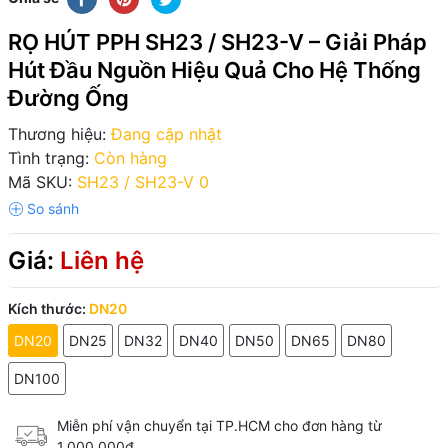
RỌ HÚT PPH SH23 / SH23-V – Giải Pháp
Hút Đầu Nguồn Hiệu Quả Cho Hệ Thống
Đường Ống
Thương hiệu:
Đang cập nhật
Tình trạng:
Còn hàng
Mã SKU:
SH23 / SH23-V 0
Giá:
Liên hệ
Kích thước:
DN20
DN20
DN25
DN32
DN40
DN50
DN65
DN80
DN100
Miễn phí vận chuyển tại TP.HCM cho đơn hàng từ
1.000.000đ