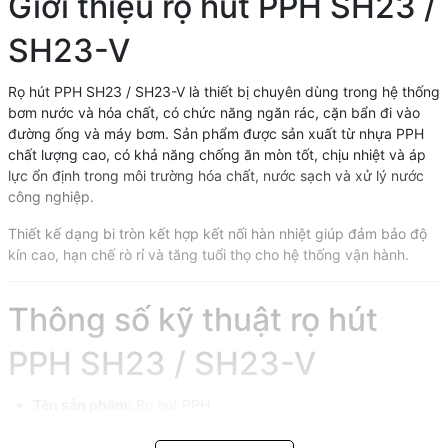
Giới thiệu rọ hút PPH SH23 /
SH23-V
Rọ hút PPH SH23 / SH23-V là thiết bị chuyên dùng trong hệ thống
bơm nước và hóa chất, có chức năng ngăn rác, cặn bẩn đi vào
đường ống và máy bơm. Sản phẩm được sản xuất từ nhựa PPH
chất lượng cao, có khả năng chống ăn mòn tốt, chịu nhiệt và áp
lực ổn định trong môi trường hóa chất, nước sạch và xử lý nước
công nghiệp.
Thiết kế dạng bi tròn kết hợp kết nối hàn nhiệt giúp đảm bảo độ
kín cao, hạn chế rò rỉ và tăng tuổi thọ cho hệ thống vận hành.
Thông số kỹ thuật rọ hút
PPH SH23 / SH23-V
Tên sản phẩm:
Rọ hút PPH
Model:
SH23 / SH23-V
Kích thước:
DN20 – DN100