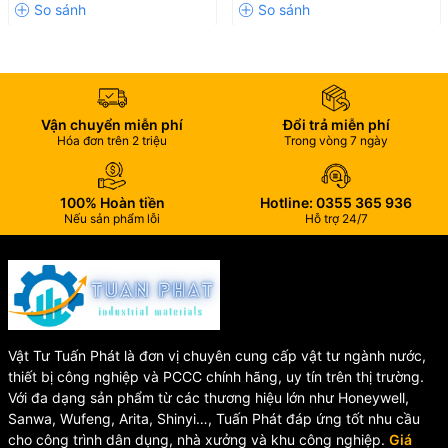
Sản phẩm hoạt động ổn định trong dải nhiệt độ lên đến 90°C, phù
hợp cho nhiều hệ thống nước nóng và hóa chất.
Độ kín cao
Vận chuyển miễn phí
Đổi trả miễn phí
Hóa đơn trên 2 triệu
Trong vòng 7 ngày
Kết nối hàn nhiệt giúp hệ thống chắc chắn, hạn chế rò rỉ và đảm
bảo an toàn khi vận hành.
Bảo vệ máy bơm
100% Hoàn tiền
Hotline: 0355 365 936
Nếu sản phẩm lỗi
Hỗ trợ 24/7
Rọ hút giúp lọc rác, cặn bẩn trước khi nước đi vào máy bơm, giảm
nguy cơ hư hỏng thiết bị.
Độ bền cao
Thiết kế chắc chắn, vật liệu bền bỉ giúp tăng tuổi thọ sử dụng và
Vật Tư Tuấn Phát là đơn vị chuyên cung cấp vật tư ngành nước,
giảm chi phí bảo trì.
thiết bị công nghiệp và PCCC chính hãng, uy tín trên thị trường.
Với đa dạng sản phẩm từ các thương hiệu lớn như Honeywell,
Sanwa, Wufeng, Arita, Shinyi…, Tuấn Phát đáp ứng tốt nhu cầu
Ứng dụng của rọ hút PPH
cho công trình dân dụng, nhà xưởng và khu công nghiệp.
Giá