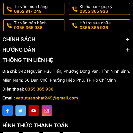
Tư vấn mua hàng
Khiếu nại - góp ý
0852 917 249
0355 365 936
Tư vấn bảo hành
Hỗ trợ sửa chữa
0355 365 936
0355 365 936
CHÍNH SÁCH
HƯỚNG DẪN
THÔNG TIN LIÊN HỆ
Địa chỉ:
342 Nguyễn Hữu Tiến, Phường Đồng Văn, Tỉnh Ninh Bình.
Miền Nam: 50 Dân Chủ, Phường Hiệp Phú, TP Hồ Chí Minh
Điện thoại:
0355 365 936
Email:
vattutuanphat249@gmail.com
HÌNH THỨC THANH TOÁN