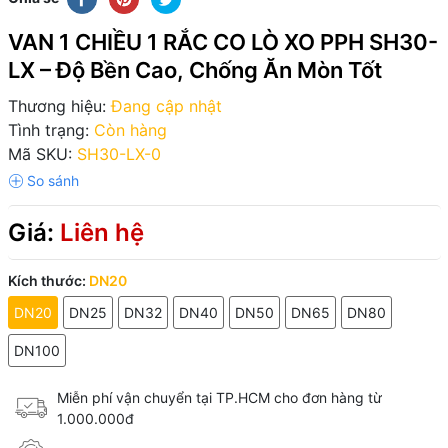
VAN 1 CHIỀU 1 RẮC CO LÒ XO PPH SH30-
LX – Độ Bền Cao, Chống Ăn Mòn Tốt
Thương hiệu:
Đang cập nhật
Tình trạng:
Còn hàng
Mã SKU:
SH30-LX-0
Giá:
Liên hệ
Kích thước:
DN20
DN20
DN25
DN32
DN40
DN50
DN65
DN80
DN100
Miễn phí vận chuyển tại TP.HCM cho đơn hàng từ
1.000.000đ