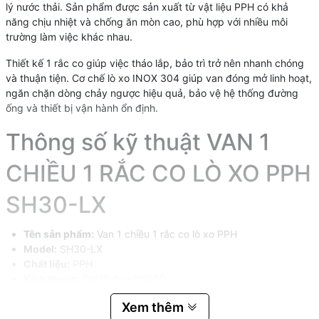
lý nước thải. Sản phẩm được sản xuất từ vật liệu PPH có khả
năng chịu nhiệt và chống ăn mòn cao, phù hợp với nhiều môi
trường làm việc khác nhau.
Thiết kế 1 rắc co giúp việc tháo lắp, bảo trì trở nên nhanh chóng
và thuận tiện. Cơ chế lò xo INOX 304 giúp van đóng mở linh hoạt,
ngăn chặn dòng chảy ngược hiệu quả, bảo vệ hệ thống đường
ống và thiết bị vận hành ổn định.
Thông số kỹ thuật VAN 1
CHIỀU 1 RẮC CO LÒ XO PPH
SH30-LX
Tên sản phẩm:
Van 1 chiều 1 rắc co lò xo PPH
Model:
SH30-LX
Chất liệu:
PPH
Kích thước:
DN20 đến DN100
Kiểu kết nối:
Hàn nhiệt
Xem thêm
Gioăng làm kín:
EPDM