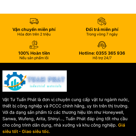
Nhà máy hóa chất
Hệ thống dẫn axit, bazơ nhẹ
Hệ thống cấp thoát nước công nghiệp
Dây chuyền sản xuất thực phẩm và dược phẩm
Vận chuyển miễn phí
Đổi trả miễn phí
Hóa đơn trên 2 triệu
Trong vòng 7 ngày
100% Hoàn tiền
Hotline: 0355 365 936
Nếu sản phẩm lỗi
Hỗ trợ 24/7
Vật Tư Tuấn Phát là đơn vị chuyên cung cấp vật tư ngành nước,
thiết bị công nghiệp và PCCC chính hãng, uy tín trên thị trường.
Với đa dạng sản phẩm từ các thương hiệu lớn như Honeywell,
Sanwa, Wufeng, Arita, Shinyi…, Tuấn Phát đáp ứng tốt nhu cầu
cho công trình dân dụng, nhà xưởng và khu công nghiệp.
Giá
siêu tốt - Giao siêu tốc.