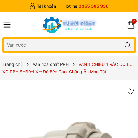
Tài khoản
Hotline
0355 365 936
0
Trang chủ
Van hóa chất PPH
VAN 1 CHIỀU 1 RẮC CO LÒ
XO PPH SH30-LX – Độ Bền Cao, Chống Ăn Mòn Tốt