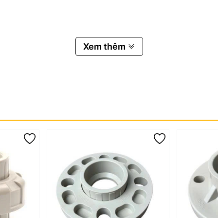
PPH SH51
Xem thêm
 bích PPH