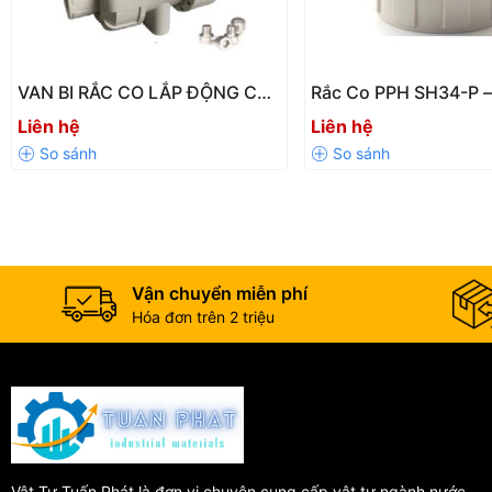
Nhà máy sản xuất thực phẩm và dược phẩm
VAN BI RẮC CO LẮP ĐỘNG CƠ
Rắc Co PPH SH34-P –
PPH SH12-P – Giải Pháp Điều
Ống Nhựa PPH Chịu N
Liên hệ
Liên hệ
Khiển Tự Động Hiệu Quả Cho
Chống Ăn Mòn Hiệu 
Hệ Thống Đường Ống
Vận chuyển miễn phí
Hóa đơn trên 2 triệu
Vật Tư Tuấn Phát là đơn vị chuyên cung cấp vật tư ngành nước,