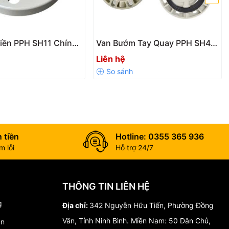
Liền PPH SH11 Chính
Van Bướm Tay Quay PPH SH47
 Nối Hàn Nhiệt, Chịu
/ SH47-V Chính Hãng Giá Tốt
Liên hệ
 tiền
Hotline: 0355 365 936
 lỗi
Hỗ trợ 24/7
THÔNG TIN LIÊN HỆ
g
Địa chỉ:
342 Nguyễn Hữu Tiến, Phường Đồng
Văn, Tỉnh Ninh Bình. Miền Nam: 50 Dân Chủ,
án