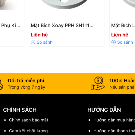
 Phụ Kiện
Mặt Bích Xoay PPH SH111
Mặt Bích 
hiệt,
Chính Hãng – Kết Nối Hàn
Hãng – Kết
Liên hệ
Liên hệ
Quả
Nhiệt, Chịu Nhiệt Tốt
Nhiệt Tốt
Đổi trả miễn phí
100% Hoàn
Trong vòng 7 ngày
Nếu sản phẩm
CHÍNH SÁCH
HƯỚNG DẪN
Chính sách bảo mật
Hướng dẫn mua hàn
Cam kết chất lượng
Hướng dẫn thanh to