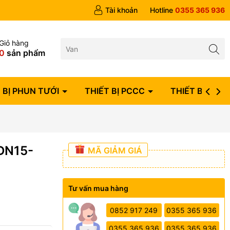
ngày
Tài khoản
Hotline
0355 365 936
Giỏ hàng
0
sản phẩm
 BỊ PHUN TƯỚI
THIẾT BỊ PCCC
THIẾT BỊ ĐIỆN
DN15-
MÃ GIẢM GIÁ
Tư vấn mua hàng
0852 917 249
0355 365 936
0355 365 936
0355 365 936