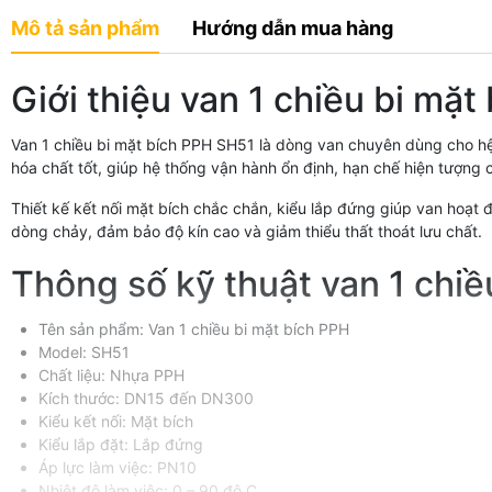
Mô tả sản phẩm
Hướng dẫn mua hàng
Giới thiệu van 1 chiều bi mặ
Van 1 chiều bi mặt bích PPH SH51 là dòng van chuyên dùng cho h
hóa chất tốt, giúp hệ thống vận hành ổn định, hạn chế hiện tượng
Thiết kế kết nối mặt bích chắc chắn, kiểu lắp đứng giúp van hoạt
dòng chảy, đảm bảo độ kín cao và giảm thiểu thất thoát lưu chất.
Thông số kỹ thuật van 1 chi
Tên sản phẩm: Van 1 chiều bi mặt bích PPH
Model: SH51
Chất liệu: Nhựa PPH
Kích thước: DN15 đến DN300
Kiểu kết nối: Mặt bích
Kiểu lắp đặt: Lắp đứng
Áp lực làm việc: PN10
Nhiệt độ làm việc: 0 – 90 độ C