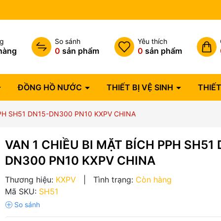
Bảo hành lỗi 1 đổi 1 trong 07 
ng
So sánh
Yêu thích
hàng
0
sản phẩm
0
sản phẩm
ĐỒNG HỒ NƯỚC
THIẾT BỊ VỆ SINH
THIẾT
PPH SH51 DN15-DN300 PN10 KXPV CHINA
VAN 1 CHIỀU BI MẶT BÍCH PPH SH51 
DN300 PN10 KXPV CHINA
Thương hiệu:
KXPV
|
Tình trạng:
Còn hàng
Mã SKU:
SH51