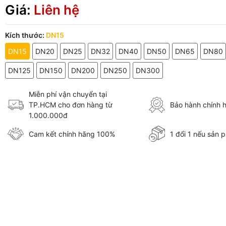
Giá:
Liên hệ
Kích thước:
DN15
DN15
DN20
DN25
DN32
DN40
DN50
DN65
DN80
DN125
DN150
DN200
DN250
DN300
Miễn phí vận chuyển tại
TP.HCM cho đơn hàng từ
Bảo hành chính 
1.000.000đ
Cam kết chính hãng 100%
1 đổi 1 nếu sản p