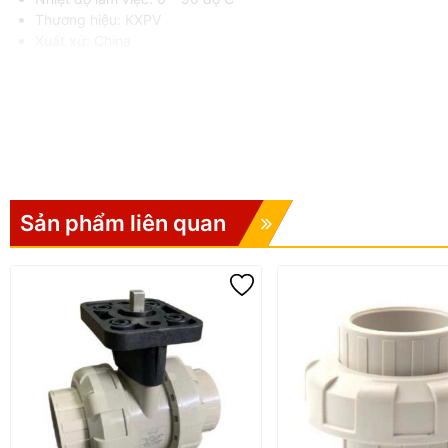
Thương hiệu: KXPV
Xuất xứ: China
Ưu điểm của van 1 chiều bi 
Chất liệu PPH chịu nhiệt và kháng hóa chất tốt
Thiết kế bi chống dòng chảy ngược hiệu quả
Kết nối mặt bích chắc chắn, dễ lắp đặt
Hoạt động ổn định trong môi trường hóa chất ăn mòn
Độ bền cao, ít bảo trì
Sản phẩm liên quan
Phù hợp nhiều hệ thống công nghiệp và xử lý nước
Ứng dụng van 1 chiều bi mặt
Van 1 chiều bi mặt bích PPH SH51 được sử dụng rộng rãi trong:
Hệ thống xử lý nước thải
Nhà máy hóa chất
Hệ thống dẫn dung dịch ăn mòn
Ngành xi mạ
Hệ thống cấp thoát nước công nghiệp