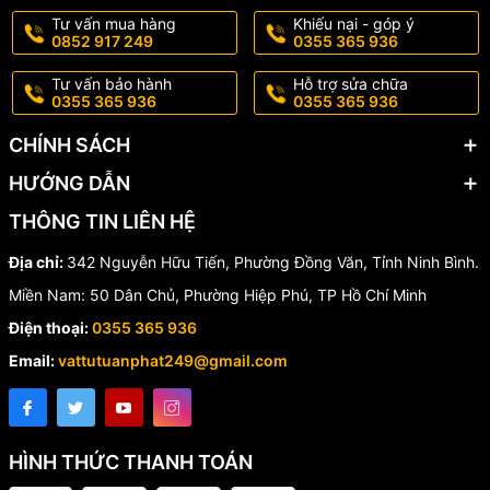
Tư vấn mua hàng
Khiếu nại - góp ý
0852 917 249
0355 365 936
Tư vấn bảo hành
Hỗ trợ sửa chữa
0355 365 936
0355 365 936
CHÍNH SÁCH
HƯỚNG DẪN
THÔNG TIN LIÊN HỆ
Địa chỉ:
342 Nguyễn Hữu Tiến, Phường Đồng Văn, Tỉnh Ninh Bình.
Miền Nam: 50 Dân Chủ, Phường Hiệp Phú, TP Hồ Chí Minh
Điện thoại:
0355 365 936
Email:
vattutuanphat249@gmail.com
HÌNH THỨC THANH TOÁN