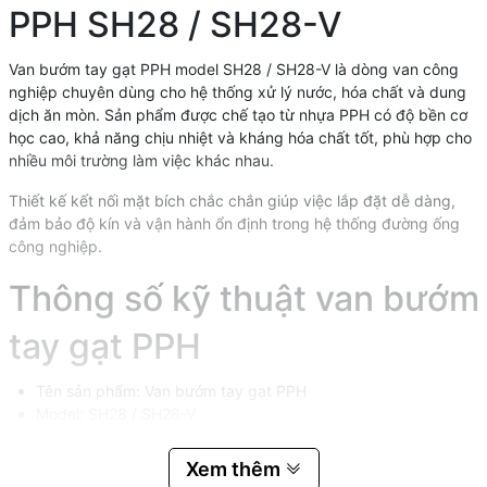
PPH SH28 / SH28-V
Van bướm tay gạt PPH model SH28 / SH28-V là dòng van công
nghiệp chuyên dùng cho hệ thống xử lý nước, hóa chất và dung
dịch ăn mòn. Sản phẩm được chế tạo từ nhựa PPH có độ bền cơ
học cao, khả năng chịu nhiệt và kháng hóa chất tốt, phù hợp cho
nhiều môi trường làm việc khác nhau.
Thiết kế kết nối mặt bích chắc chắn giúp việc lắp đặt dễ dàng,
đảm bảo độ kín và vận hành ổn định trong hệ thống đường ống
công nghiệp.
Thông số kỹ thuật van bướm
tay gạt PPH
Tên sản phẩm: Van bướm tay gạt PPH
Model: SH28 / SH28-V
Chất liệu thân van: PPH
Kích thước: DN50 đến DN200
Xem thêm
Kiểu kết nối: Mặt bích