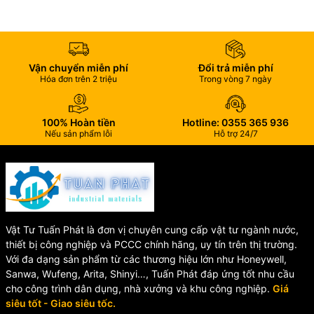
Hệ thống xử lý nước và nước thải
Nhà máy hóa chất
Hệ thống dẫn axit, bazơ
Ngành xi mạ, dệt nhuộm
Vận chuyển miễn phí
Đổi trả miễn phí
Hệ thống cấp thoát nước công nghiệp
Hóa đơn trên 2 triệu
Trong vòng 7 ngày
Địa chỉ cung cấp van bướm
100% Hoàn tiền
Hotline: 0355 365 936
PPH uy tín
Nếu sản phẩm lỗi
Hỗ trợ 24/7
Chúng tôi chuyên cung cấp van bướm tay gạt PPH SH28 / SH28-
V chất lượng cao, đầy đủ kích thước DN50 – DN200, giá cạnh
tranh và giao hàng toàn quốc. Liên hệ ngay để được tư vấn kỹ
thuật và báo giá nhanh chóng.
Vật Tư Tuấn Phát là đơn vị chuyên cung cấp vật tư ngành nước,
Liên hệ ngay để được tư vấn kỹ thuật và báo giá nhanh nhất.
thiết bị công nghiệp và PCCC chính hãng, uy tín trên thị trường.
Với đa dạng sản phẩm từ các thương hiệu lớn như Honeywell,
🌐 Website:
vattutuanphat.com
Sanwa, Wufeng, Arita, Shinyi…, Tuấn Phát đáp ứng tốt nhu cầu
📱 Hotline:
0355.365.936
cho công trình dân dụng, nhà xưởng và khu công nghiệp.
Giá
siêu tốt - Giao siêu tốc.