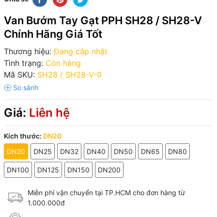
Van Bướm Tay Gạt PPH SH28 / SH28-V
Chính Hãng Giá Tốt
Thương hiệu:
Đang cập nhật
Tình trạng:
Còn hàng
Mã SKU:
SH28 / SH28-V-0
Giá:
Liên hệ
Kích thước:
DN20
DN20
DN25
DN32
DN40
DN50
DN65
DN80
DN100
DN125
DN150
DN200
Miễn phí vận chuyển tại TP.HCM cho đơn hàng từ
1.000.000đ