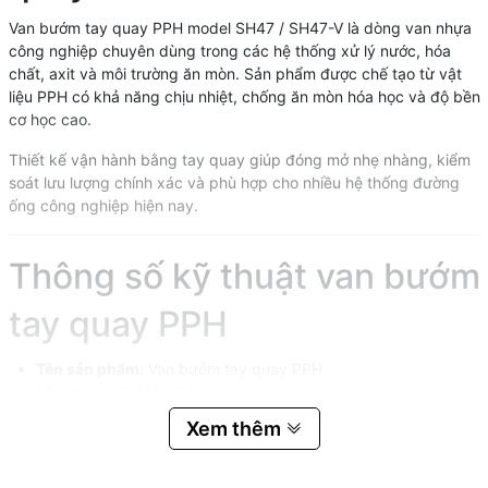
Van bướm tay quay PPH model SH47 / SH47-V là dòng van nhựa
công nghiệp chuyên dùng trong các hệ thống xử lý nước, hóa
chất, axit và môi trường ăn mòn. Sản phẩm được chế tạo từ vật
liệu PPH có khả năng chịu nhiệt, chống ăn mòn hóa học và độ bền
cơ học cao.
Thiết kế vận hành bằng tay quay giúp đóng mở nhẹ nhàng, kiểm
soát lưu lượng chính xác và phù hợp cho nhiều hệ thống đường
ống công nghiệp hiện nay.
Thông số kỹ thuật van bướm
tay quay PPH
Tên sản phẩm:
Van bướm tay quay PPH
Model:
SH47 / SH47-V
Chất liệu thân van:
PPH
Xem thêm
Kích thước:
DN50 đến DN200
Kiểu kết nối:
Mặt bích
Gioăng làm kín:
EPDM / VITTON