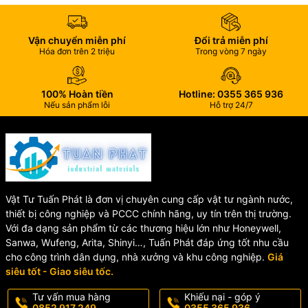
Van bướm tay quay PPH SH47 / SH47-V được ứng dụng rộng rãi
trong:
Vận chuyển miễn phí
Đổi trả miễn phí
Hóa đơn trên 2 triệu
Trong vòng 7 ngày
Hệ thống xử lý nước thải
Nhà máy hóa chất
Hệ thống dẫn axit, bazơ
100% Hoàn tiền
Hotline: 0355 365 936
Nếu sản phẩm lỗi
Hỗ trợ 24/7
Ngành xi mạ, dược phẩm
Hệ thống cấp thoát nước công nghiệp
Nhà máy sản xuất thực phẩm và đồ uống
Địa chỉ cung cấp van bướm
Vật Tư Tuấn Phát là đơn vị chuyên cung cấp vật tư ngành nước,
tay quay PPH uy tín
thiết bị công nghiệp và PCCC chính hãng, uy tín trên thị trường.
Với đa dạng sản phẩm từ các thương hiệu lớn như Honeywell,
Chúng tôi chuyên cung cấp van bướm tay quay PPH SH47 /
Sanwa, Wufeng, Arita, Shinyi…, Tuấn Phát đáp ứng tốt nhu cầu
SH47-V đầy đủ kích thước DN50 – DN200, hàng chất lượng cao,
cho công trình dân dụng, nhà xưởng và khu công nghiệp.
Giá
giá cạnh tranh, giao hàng nhanh trên toàn quốc.
siêu tốt - Giao siêu tốc.
Liên hệ ngay để được tư vấn kỹ thuật và báo giá tốt nhất cho dự
Tư vấn mua hàng
Khiếu nại - góp ý
0852 917 249
0355 365 936