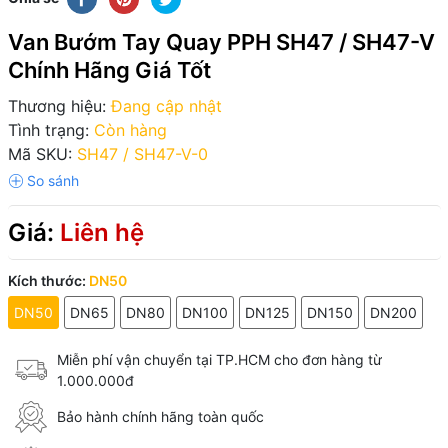
Van Bướm Tay Quay PPH SH47 / SH47-V
Chính Hãng Giá Tốt
Thương hiệu:
Đang cập nhật
Tình trạng:
Còn hàng
Mã SKU:
SH47 / SH47-V-0
Giá:
Liên hệ
Kích thước:
DN50
DN50
DN65
DN80
DN100
DN125
DN150
DN200
Miễn phí vận chuyển tại TP.HCM cho đơn hàng từ
1.000.000đ
Bảo hành chính hãng toàn quốc