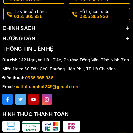
án của bạn.
📞 Hotline/Zalo:
0355 365 936 - 0852 917 249
Tư vấn bảo hành
Hỗ trợ sửa chữa
0355 365 936
0355 365 936
📦 Giao hàng toàn quốc – hỗ trợ nhanh chóng
CHÍNH SÁCH
HƯỚNG DẪN
THÔNG TIN LIÊN HỆ
Địa chỉ:
342 Nguyễn Hữu Tiến, Phường Đồng Văn, Tỉnh Ninh Bình.
Miền Nam: 50 Dân Chủ, Phường Hiệp Phú, TP Hồ Chí Minh
Điện thoại:
0355 365 936
Email:
vattutuanphat249@gmail.com
HÌNH THỨC THANH TOÁN