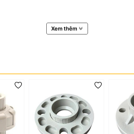
ch PPH SH35
Xem thêm