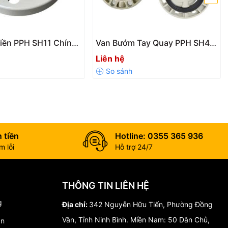
Liền PPH SH11 Chính
Van Bướm Tay Quay PPH SH47
 Nối Hàn Nhiệt, Chịu
/ SH47-V Chính Hãng Giá Tốt
Liên hệ
 tiền
Hotline: 0355 365 936
 lỗi
Hỗ trợ 24/7
THÔNG TIN LIÊN HỆ
g
Địa chỉ:
342 Nguyễn Hữu Tiến, Phường Đồng
Văn, Tỉnh Ninh Bình. Miền Nam: 50 Dân Chủ,
án