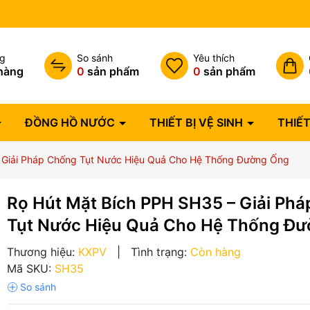
Bảo hành lỗi 1 đổi 1 trong 07 
ng
So sánh
Yêu thích
hàng
0
sản phẩm
0
sản phẩm
ĐỒNG HỒ NƯỚC
THIẾT BỊ VỆ SINH
THIẾT
 Giải Pháp Chống Tụt Nước Hiệu Quả Cho Hệ Thống Đường Ống
Rọ Hút Mặt Bích PPH SH35 – Giải Ph
Tụt Nước Hiệu Quả Cho Hệ Thống Đ
Thương hiệu:
KXPV
|
Tình trạng:
Còn hàng
Mã SKU:
SH35