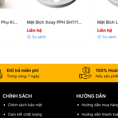
 Phụ Kiện
Mặt Bích Xoay PPH SH111
Mặt Bích 
hiệt,
Chính Hãng – Kết Nối Hàn
Hãng – Kết
Liên hệ
Liên hệ
Quả
Nhiệt, Chịu Nhiệt Tốt
Nhiệt Tốt
Đổi trả miễn phí
100% Hoàn
Trong vòng 7 ngày
Nếu sản phẩm
CHÍNH SÁCH
HƯỚNG DẪN
Chính sách bảo mật
Hướng dẫn mua hàn
Cam kết chất lượng
Hướng dẫn thanh to