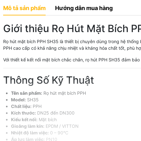
Mô tả sản phẩm
Hướng dẫn mua hàng
Giới thiệu Rọ Hút Mặt Bích 
Rọ hút mặt bích PPH SH35 là thiết bị chuyên dùng trong hệ thốn
PPH cao cấp có khả năng chịu nhiệt và kháng hóa chất tốt, phù hợ
Với thiết kế kết nối mặt bích chắc chắn, rọ hút PPH SH35 đảm bảo đ
Thông Số Kỹ Thuật
Tên sản phẩm:
Rọ hút mặt bích PPH
Model:
SH35
Chất liệu:
PPH
Kích thước:
DN25 đến DN300
Kiểu kết nối:
Mặt bích
Gioăng làm kín:
EPDM / VITTON
Nhiệt độ làm việc:
0 – 90°C
Áp lực làm việc:
PN10