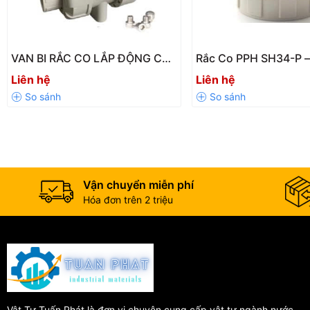
Ngành xi mạ, sản xuất hóa chất
Hệ thống cấp thoát nước
Dây chuyền sản xuất công nghiệp
VAN BI RẮC CO LẮP ĐỘNG CƠ
Rắc Co PPH SH34-P –
PPH SH12-P – Giải Pháp Điều
Ống Nhựa PPH Chịu N
Liên hệ
Liên hệ
Khiển Tự Động Hiệu Quả Cho
Chống Ăn Mòn Hiệu 
Hệ Thống Đường Ống
Vận chuyển miễn phí
Hóa đơn trên 2 triệu
Vật Tư Tuấn Phát là đơn vị chuyên cung cấp vật tư ngành nước,