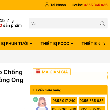
ngày
Tài khoản
Hotline
0355 365 936
Giỏ hàng
0
sản phẩm
 BỊ PHUN TƯỚI
THIẾT BỊ PCCC
THIẾT BỊ ĐIỆN
áp Chống
MÃ GIẢM GIÁ
ường Ống
Tư vấn mua hàng
0852 917 249
0355 365 936
0355 365 936
0355 365 936