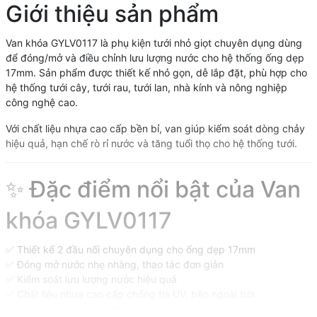
Giới thiệu sản phẩm
Van khóa GYLV0117 là phụ kiện tưới nhỏ giọt chuyên dụng dùng
để đóng/mở và điều chỉnh lưu lượng nước cho hệ thống ống dẹp
17mm. Sản phẩm được thiết kế nhỏ gọn, dễ lắp đặt, phù hợp cho
hệ thống tưới cây, tưới rau, tưới lan, nhà kính và nông nghiệp
công nghệ cao.
Với chất liệu nhựa cao cấp bền bỉ, van giúp kiểm soát dòng chảy
hiệu quả, hạn chế rò rỉ nước và tăng tuổi thọ cho hệ thống tưới.
✨ Đặc điểm nổi bật của Van
khóa GYLV0117
✅ Thiết kế 2 đầu nối chuyên dụng cho ống dẹp 17mm
✅ Đóng mở nước nhẹ nhàng, thao tác đơn giản
✅ Kiểm soát lưu lượng nước hiệu quả
✅ Chất liệu nhựa cao cấp chống tia UV, bền ngoài trời
✅ Kết nối chắc chắn, hạn chế rò rỉ nước