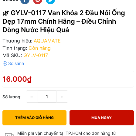
🌿 GYLV-0117 Van Khóa 2 Đầu Nối Ống
Dẹp 17mm Chính Hãng – Điều Chỉnh
Dòng Nước Hiệu Quả
Thương hiệu:
AQUAMATE
Tình trạng:
Còn hàng
Mã SKU:
GYLV-0117
16.000₫
−
+
Số lượng:
THÊM VÀO GIỎ HÀNG
MUA NGAY
Miễn phí vận chuyển tại TP.HCM cho đơn hàng từ