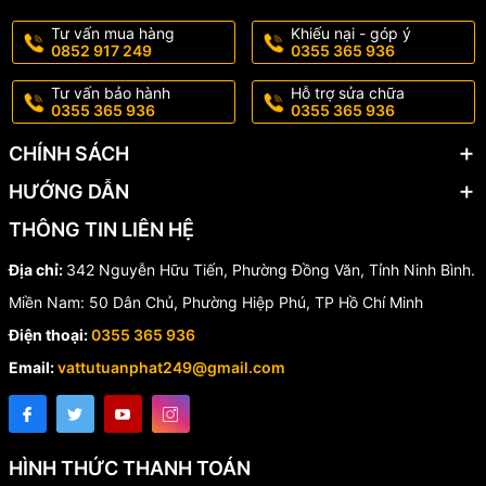
💧 Đặc tính cơ bản
Tư vấn mua hàng
Khiếu nại - góp ý
0852 917 249
0355 365 936
🔹 Đầu lắp ống theo tiêu chuẩn.
Tư vấn bảo hành
Hỗ trợ sửa chữa
🔹 Khả năng chống xì, chống rò rỉ cao.
0355 365 936
0355 365 936
🔹 Không độc hại, không rỉ sét.
CHÍNH SÁCH
🔹 Trọng lượng nhẹ, vận chuyển và lắp đặt thuận tiện.
HƯỚNG DẪN
🔹 Đóng mở nhanh chỉ với thao tác xoay 90°.
THÔNG TIN LIÊN HỆ
Địa chỉ:
342 Nguyễn Hữu Tiến, Phường Đồng Văn, Tỉnh Ninh Bình.
🏭 Ứng dụng
Miền Nam: 50 Dân Chủ, Phường Hiệp Phú, TP Hồ Chí Minh
✔️ Hệ thống cấp nước dân dụng.
Điện thoại:
0355 365 936
Email:
vattutuanphat249@gmail.com
✔️ Hệ thống thoát nước.
✔️ Hệ thống tưới tiêu nông nghiệp.
✔️ Nuôi trồng thủy sản.
HÌNH THỨC THANH TOÁN