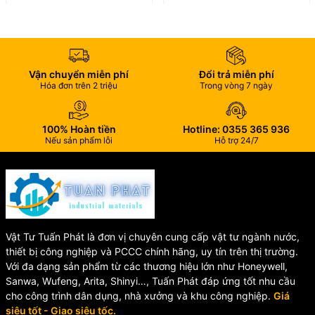
✅ Không rỉ sét, không bị ăn mòn bởi nước và nhiều loại hóa chất
nhẹ.
✅ Trọng lượng nhẹ, thi công nhanh, tiết kiệm chi phí lắp đặt.
Vận chuyển miễn phí
Đổi trả miễn phí
✅ Đầu ren tiêu chuẩn, tương thích với nhiều loại phụ kiện và
Hóa đơn trên 2 triệu
Trong vòng 7 ngày
đường ống.
100% Hoàn tiền
Hotline: 0355 365 936
📋 Đặc tính kỹ thuật
Nếu sản phẩm lỗi
Hỗ trợ 24/7
✔️ Phù hợp cho hệ thống cấp thoát nước sinh hoạt.
✔️ Làm việc ổn định trong điều kiện nhiệt độ thông thường.
✔️ Chịu áp lực tối đa
10 kgf/cm² (150 PSI)
.
Vật Tư Tuấn Phát là đơn vị chuyên cung cấp vật tư ngành nước,
✔️ Khả năng chịu va đập tốt, độ bền cơ học cao.
thiết bị công nghiệp và PCCC chính hãng, uy tín trên thị trường.
Với đa dạng sản phẩm từ các thương hiệu lớn như Honeywell,
✔️ Độ mềm Vicat trên
75°C
.
Sanwa, Wufeng, Arita, Shinyi…, Tuấn Phát đáp ứng tốt nhu cầu
cho công trình dân dụng, nhà xưởng và khu công nghiệp.
Giá
siêu tốt - Giao siêu tốc.