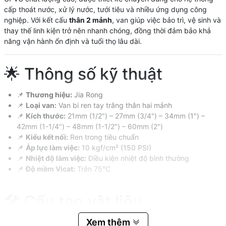
cấp thoát nước, xử lý nước, tưới tiêu và nhiều ứng dụng công
nghiệp. Với kết cấu
thân 2 mảnh
, van giúp việc bảo trì, vệ sinh và
thay thế linh kiện trở nên nhanh chóng, đồng thời đảm bảo khả
năng vận hành ổn định và tuổi thọ lâu dài.
🌟 Thông số kỹ thuật
📌
Thương hiệu:
Jia Rong
📌
Loại van:
Van bi ren tay trắng thân hai mảnh
📌
Kích thước:
21mm (1/2") – 27mm (3/4") – 34mm (1") –
42mm (1-1/4") – 48mm (1-1/2") – 60mm (2")
📌
Kiểu kết nối:
Ren trong tiêu chuẩn
📌
Áp lực làm việc:
10 kgf/cm² (150 PSI)
📌
Nhiệt độ làm việc:
Điều kiện nhiệt độ bình thường
📌
Độ mềm Vicat:
Trên 75°C
🛠️ Cấu tạo vật liệu
Xem thêm
🧱 Vật