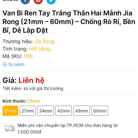
Van Bi Ren Tay Trắng Thân Hai Mảnh Jia
Rong (21mm – 60mm) – Chống Rò Rỉ, Bền
Bỉ, Dễ Lắp Đặt
Thương hiệu:
Jia Rong
Tình trạng:
Hết hàng
Mã SKU:
FBR
Giá:
Liên hệ
Tiết kiệm:
so với giá thị trường
Kích thước:
21mm
21mm
27mm
34mm
42mm
49mm
60mm
Miễn phí vận chuyển tại TP.HCM cho đơn hàng từ
1.000.000đ