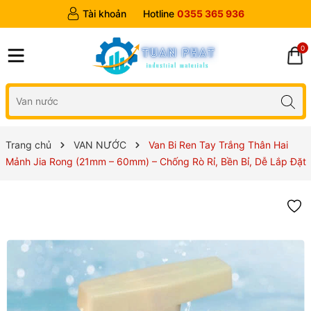
Tài khoản
Hotline
0355 365 936
0
Trang chủ
VAN NƯỚC
Van Bi Ren Tay Trắng Thân Hai
Mảnh Jia Rong (21mm – 60mm) – Chống Rò Rỉ, Bền Bỉ, Dễ Lắp Đặt