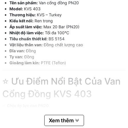
Tên sản phẩm:
Van cổng đồng PN20
Model:
KVS 403
Thương hiệu:
KVS – Turkey
Kiểu kết nối:
Ren trong
Áp suất làm việc:
Max 20 Bar (PN20)
Nhiệt độ làm việc:
Tối đa 100°C
Tiêu chuẩn thiết kế:
BS 5154
Vật liệu thân van:
Đồng chất lượng cao
Đĩa van:
Đồng
Ty van:
Đồng
Gioăng làm kín:
PTFE (Teflon)
⭐ Ưu Điểm Nổi Bật Của Van
Cổng Đồng KVS 403
✅
Chịu áp lực cao PN20
Hoạt động ổn định trong hệ thống có áp suất lên đến 20 Bar.
Xem thêm
Phù hợp cho hệ thống cấp nước dân dụng, công nghiệp và