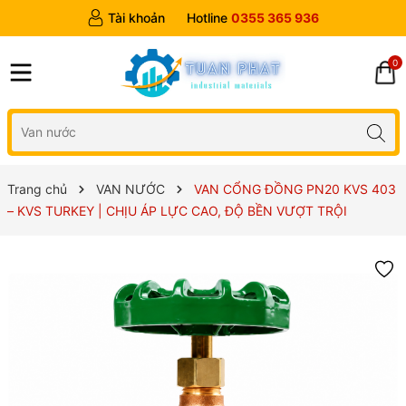
Tài khoản
Hotline
0355 365 936
0
Trang chủ
VAN NƯỚC
VAN CỔNG ĐỒNG PN20 KVS 403
– KVS TURKEY | CHỊU ÁP LỰC CAO, ĐỘ BỀN VƯỢT TRỘI