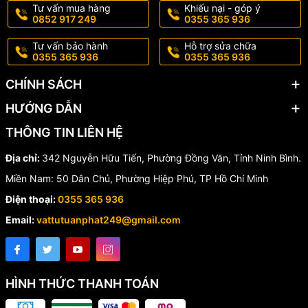
✔️ Hệ thống nước sạch trong tòa nhà, chung cư.
Tư vấn mua hàng
Khiếu nại - góp ý
0852 917 249
0355 365 936
✔️ Hệ thống máy bơm tăng áp.
Tư vấn bảo hành
Hỗ trợ sửa chữa
✔️ Hệ thống khí nén áp suất thấp.
0355 365 936
0355 365 936
✔️ Hệ thống PCCC.
CHÍNH SÁCH
✔️ Nhà máy sản xuất và khu công nghiệp.
HƯỚNG DẪN
THÔNG TIN LIÊN HỆ
📊 Thông Số Kỹ Thuật
Địa chỉ:
342 Nguyễn Hữu Tiến, Phường Đồng Văn, Tỉnh Ninh Bình.
Thông số
Giá trị
Miền Nam: 50 Dân Chủ, Phường Hiệp Phú, TP Hồ Chí Minh
Model
KVS 403
Điện thoại:
0355 365 936
Thương
KVS Turkey
Email:
vattutuanphat249@gmail.com
hiệu
Kết nối
Ren trong
Áp suất
Max 20 Bar
làm việc
HÌNH THỨC THANH TOÁN
Nhiệt độ
Max 100°C
làm việc