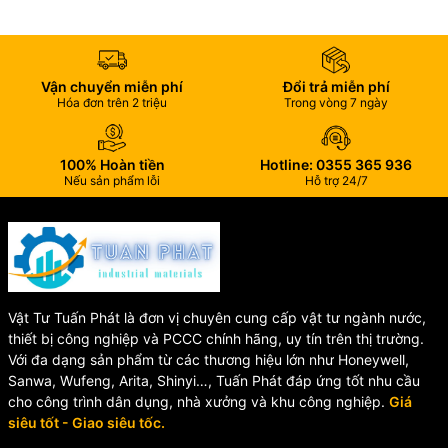
KVS 403
Van được sản xuất theo tiêu chuẩn
BS 5154
, gồm các bộ phận
chính:
Vận chuyển miễn phí
Đổi trả miễn phí
Hóa đơn trên 2 triệu
Trong vòng 7 ngày
🔹 Thân van bằng đồng đúc nguyên khối.
🔹 Đĩa van bằng đồng giúp đóng mở dòng chảy hiệu quả.
100% Hoàn tiền
Hotline: 0355 365 936
Nếu sản phẩm lỗi
Hỗ trợ 24/7
🔹 Ty van bằng đồng chống gỉ sét.
🔹 Gioăng PTFE chịu nhiệt và chống mài mòn.
🔹 Tay quay sơn phủ chống oxy hóa.
Vật Tư Tuấn Phát là đơn vị chuyên cung cấp vật tư ngành nước,
🏭 Ứng Dụng Của Van Cổng
thiết bị công nghiệp và PCCC chính hãng, uy tín trên thị trường.
Với đa dạng sản phẩm từ các thương hiệu lớn như Honeywell,
PN20 KVS
Sanwa, Wufeng, Arita, Shinyi…, Tuấn Phát đáp ứng tốt nhu cầu
cho công trình dân dụng, nhà xưởng và khu công nghiệp.
Giá
✔️ Hệ thống cấp thoát nước dân dụng.
siêu tốt - Giao siêu tốc.