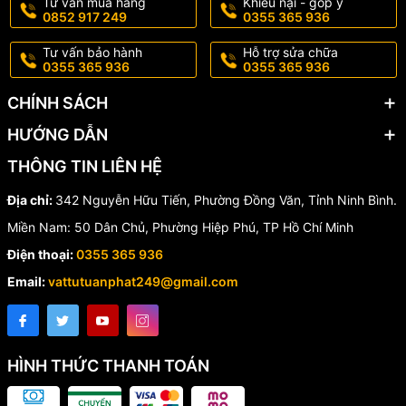
Tư vấn mua hàng
Khiếu nại - góp ý
0852 917 249
0355 365 936
📞 Đơn vị cung cấp van nhựa
Tư vấn bảo hành
Hỗ trợ sửa chữa
SB Jia Rong uy tín
0355 365 936
0355 365 936
CHÍNH SÁCH
Chúng tôi chuyên cung cấp
van nhựa tay đỏ SB Jia Rong
chính
hãng với đầy đủ kích thước, giá cạnh tranh và số lượng lớn.
HƯỚNG DẪN
✅ Cam kết
THÔNG TIN LIÊN HỆ
Địa chỉ:
342 Nguyễn Hữu Tiến, Phường Đồng Văn, Tỉnh Ninh Bình.
🚚 Giao hàng toàn quốc.
💯 Sản phẩm chính hãng, chất lượng đảm bảo.
Miền Nam: 50 Dân Chủ, Phường Hiệp Phú, TP Hồ Chí Minh
📦 Hàng luôn có sẵn trong kho.
Điện thoại:
0355 365 936
🛡️ Hỗ trợ tư vấn kỹ thuật tận tình.
💰 Giá tốt cho đại lý và dự án.
Email:
vattutuanphat249@gmail.com
📞 Hotline:
0355.365.936
–
0852.917.249
🌐 Website:
vattutuanphat.com
🏠 Địa chỉ:
KCN Đồng Văn 1, Duy Tiên, Hà Nam
HÌNH THỨC THANH TOÁN