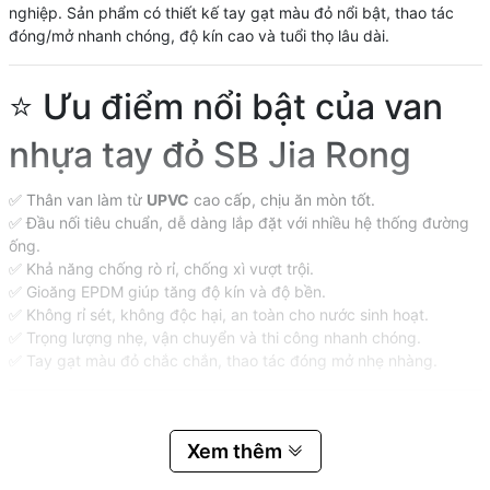
nghiệp. Sản phẩm có thiết kế tay gạt màu đỏ nổi bật, thao tác
đóng/mở nhanh chóng, độ kín cao và tuổi thọ lâu dài.
⭐ Ưu điểm nổi bật của van
nhựa tay đỏ SB Jia Rong
✅ Thân van làm từ
UPVC
cao cấp, chịu ăn mòn tốt.
✅ Đầu nối tiêu chuẩn, dễ dàng lắp đặt với nhiều hệ thống đường
ống.
✅ Khả năng chống rò rỉ, chống xì vượt trội.
✅ Gioăng EPDM giúp tăng độ kín và độ bền.
✅ Không rỉ sét, không độc hại, an toàn cho nước sinh hoạt.
✅ Trọng lượng nhẹ, vận chuyển và thi công nhanh chóng.
✅ Tay gạt màu đỏ chắc chắn, thao tác đóng mở nhẹ nhàng.
📋 Cấu tạo sản phẩm
Xem thêm
🔧 Chi
🧱 Vật liệu