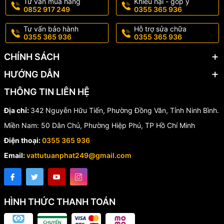
Tư vấn mua hàng
Khiếu nại - góp ý
0852 917 249
0355 365 936
Tay Inox - Cầu Nhựa
Tư vấn bảo hành
Hỗ trợ sửa chữa
Taijaan?
0355 365 936
0355 365 936
CHÍNH SÁCH
✔️ Chất lượng ổn định.
HƯỚNG DẪN
✔️ Độ kín cao, hạn chế rò rỉ nước.
THÔNG TIN LIÊN HỆ
✔️ Tay inox bền đẹp theo thời gian.
Địa chỉ:
342 Nguyễn Hữu Tiến, Phường Đồng Văn, Tỉnh Ninh Bình.
✔️ Dễ dàng lắp đặt và thay thế.
Miền Nam: 50 Dân Chủ, Phường Hiệp Phú, TP Hồ Chí Minh
✔️ Giá thành hợp lý.
Điện thoại:
0355 365 936
✔️ Phù hợp cho nhiều hệ thống cấp nước và tưới tiêu.
Email:
vattutuanphat249@gmail.com
Liên hệ tư vấn và đặt hàng
📞 Hotline:
0355.365.936
–
0852.917.249
HÌNH THỨC THANH TOÁN
🌐 Website:
vattutuanphat.com
🏠 Địa chỉ:
KCN Đồng Văn 1, Duy Tiên, Hà Nam