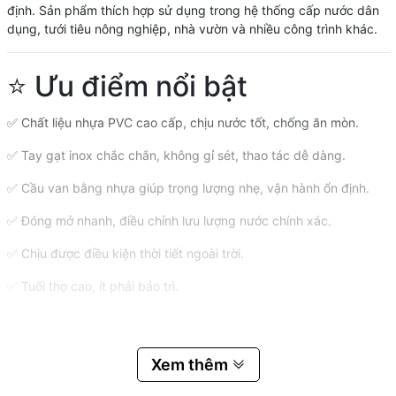
định. Sản phẩm thích hợp sử dụng trong hệ thống cấp nước dân
dụng, tưới tiêu nông nghiệp, nhà vườn và nhiều công trình khác.
⭐ Ưu điểm nổi bật
✅ Chất liệu nhựa PVC cao cấp, chịu nước tốt, chống ăn mòn.
✅ Tay gạt inox chắc chắn, không gỉ sét, thao tác dễ dàng.
✅ Cầu van bằng nhựa giúp trọng lượng nhẹ, vận hành ổn định.
✅ Đóng mở nhanh, điều chỉnh lưu lượng nước chính xác.
✅ Chịu được điều kiện thời tiết ngoài trời.
✅ Tuổi thọ cao, ít phải bảo trì.
📌 Công dụng
Xem thêm
💧 Điều chỉnh và khóa mở lưu lượng nước trong hệ thống cấp