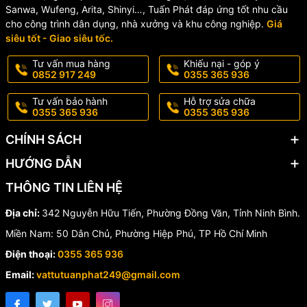
Sanwa, Wufeng, Arita, Shinyi…, Tuấn Phát đáp ứng tốt nhu cầu
Không sử dụng cho hóa chất có tính ăn mòn mạnh nếu chưa
cho công trình dân dụng, nhà xưởng và khu công nghiệp.
Giá
kiểm tra khả năng tương thích.
siêu tốt - Giao siêu tốc.
Kiểm tra mối nối trước khi đưa vào sử dụng.
Bảo quản nơi khô ráo, tránh ánh nắng trực tiếp trong thời gian
Tư vấn mua hàng
Khiếu nại - góp ý
dài.
0852 917 249
0355 365 936
Tư vấn bảo hành
Hỗ trợ sửa chữa
💎 Vì sao nên chọn Van PVC
0355 365 936
0355 365 936
Tay Cầm Taijaan?
CHÍNH SÁCH
HƯỚNG DẪN
✅ Chất liệu PVC cao cấp, bền đẹp.
THÔNG TIN LIÊN HỆ
✅ Vận hành nhẹ nhàng, kín nước.
Địa chỉ:
342 Nguyễn Hữu Tiến, Phường Đồng Văn, Tỉnh Ninh Bình.
✅ Nhiều kích thước phù hợp mọi nhu cầu lắp đặt.
Miền Nam: 50 Dân Chủ, Phường Hiệp Phú, TP Hồ Chí Minh
✅ Độ bền cao, ít phải bảo trì.
Điện thoại:
0355 365 936
✅ Thích hợp cho hệ thống nước dân dụng và nông nghiệp.
Email:
vattutuanphat249@gmail.com