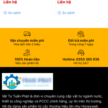
Liên hệ
Liên hệ
🌱 Hệ thống tưới cây, tưới nhỏ giọt.
Mòn, Điều Tiết Dòng Chảy
Rỉ Hiệu Quả
Hiệu Quả
🚜 Tưới tiêu nông nghiệp.
🏡 Vườn cây, trang trại, nhà kính.
🏭 Hệ thống dẫn nước trong nhà xưởng.
Vận chuyển miễn phí
Đổi trả miễn phí
🔧 Hướng dẫn sử dụng
Hóa đơn trên 2 triệu
Trong vòng 7 ngày
1️⃣ Lắp van vào vị trí cần điều chỉnh dòng nước.
100% Hoàn tiền
Hotline: 0355 365 936
2️⃣ Sử dụng
keo dán nhựa PVC
để kết nối van với đường ống.
Nếu sản phẩm lỗi
Hỗ trợ 24/7
3️⃣
Không để keo dính vào cầu van
nhằm đảm bảo van hoạt động
trơn tru.
4️⃣ Không lắp đặt tại nơi có nhiệt độ vượt quá
60°C
.
Vật Tư Tuấn Phát là đơn vị chuyên cung cấp vật tư ngành nước,
⚠️ Lưu ý
thiết bị công nghiệp và PCCC chính hãng, uy tín trên thị trường.
Với đa dạng sản phẩm từ các thương hiệu lớn như Honeywell,