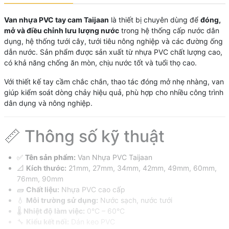
Van nhựa PVC tay cam Taijaan
là thiết bị chuyên dùng để
đóng,
mở và điều chỉnh lưu lượng nước
trong hệ thống cấp nước dân
dụng, hệ thống tưới cây, tưới tiêu nông nghiệp và các đường ống
dẫn nước. Sản phẩm được sản xuất từ nhựa PVC chất lượng cao,
có khả năng chống ăn mòn, chịu nước tốt và tuổi thọ cao.
Với thiết kế tay cầm chắc chắn, thao tác đóng mở nhẹ nhàng, van
giúp kiểm soát dòng chảy hiệu quả, phù hợp cho nhiều công trình
dân dụng và nông nghiệp.
📏 Thông số kỹ thuật
✅
Tên sản phẩm:
Van Nhựa PVC Taijaan
📐
Kích thước:
21mm, 27mm, 34mm, 42mm, 49mm, 60mm,
76mm, 90mm
🧱
Chất liệu:
Nhựa PVC cao cấp
💧
Môi trường sử dụng:
Nước sạch, nước tưới
🌡️
Nhiệt độ làm việc:
0°C – 60°C
🔧
Kiểu kết nối:
Dán keo PVC