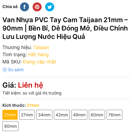
Chia sẻ
Van Nhựa PVC Tay Cam Taijaan 21mm –
90mm | Bền Bỉ, Dễ Đóng Mở, Điều Chỉnh
Lưu Lượng Nước Hiệu Quả
Thương hiệu:
Taijaan
Tình trạng:
Hết hàng
Mã SKU:
Đang cập nhật
Giá:
Liên hệ
Tiết kiệm:
so với giá thị trường
Kích thước:
21mm
21mm
27mm
34mm
42mm
49mm
60mm
76mm
90mm